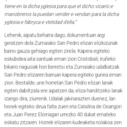
tiene en la dicha yglesia para que el dicho vicario e
manobreros la puedan vender e vendan para la dicha
yglesia e fábryca e vtelidad d’ella.”
Lehenik, aipatu beharra dago, dokumentuan argi
geratzen dela Zumaiako San Pedro elizan elizkizunak
baino gauza gehiago egiten zirela. Kapera egiteko
eskubidea aita santuak eman zion Cristobali; Iruñeko
bikario nagusiak hori berretsi eta Zumaiako udalbatzak
San Pedro elizaren barruan kapera egiteko gunea eman
zion. Bestalde, une horretan San Pedro elizan lanak
egiten dabiltzala ere aipatzen da; eliza handitzeko lanak
izango dira, ziurrenik. Udalak jakinarazten duenez, lan
horiek egiteko dirua falta zuen eta Catalina de Osangori
eta Juan Perez Elorriagari urrezko 40 dukat emateko
eskatu zitzaien. Horrek elizaren kudeaketa nolakoa zen