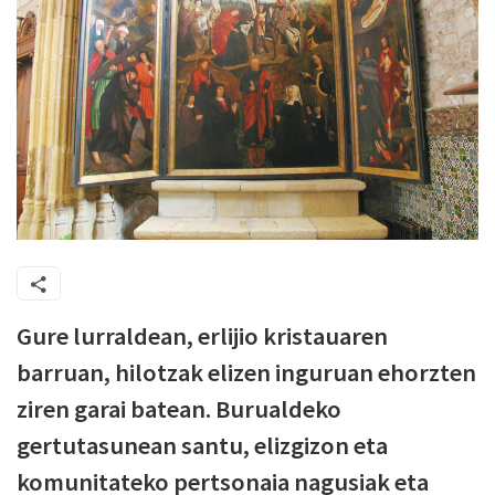
Gure lurraldean, erlijio kristauaren
barruan, hilotzak elizen inguruan ehorzten
ziren garai batean. Burualdeko
gertutasunean santu, elizgizon eta
komunitateko pertsonaia nagusiak eta