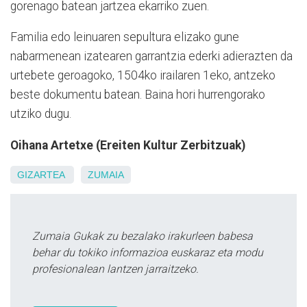
gorenago batean jartzea ekarriko zuen.
Familia edo leinuaren sepultura elizako gune
nabarmenean izatearen garrantzia ederki adierazten da
urtebete geroagoko, 1504ko irailaren 1eko, antzeko
beste dokumentu batean. Baina hori hurrengorako
utziko dugu.
Oihana Artetxe (Ereiten Kultur Zerbitzuak)
GIZARTEA
ZUMAIA
Zumaia Gukak zu bezalako irakurleen babesa
behar du tokiko informazioa euskaraz eta modu
profesionalean lantzen jarraitzeko.