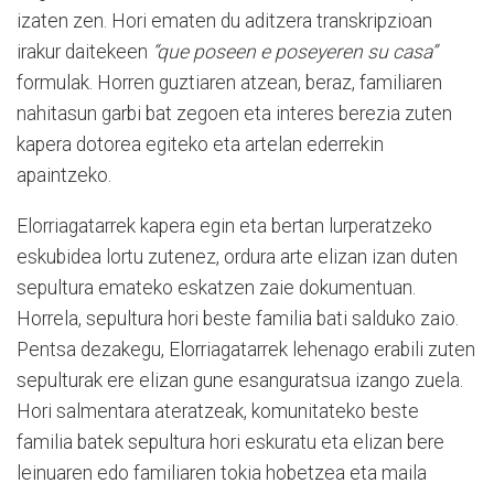
izaten zen. Hori ematen du aditzera transkripzioan
irakur daitekeen
“que poseen e poseyeren su casa”
formulak. Horren guztiaren atzean, beraz, familiaren
nahitasun garbi bat zegoen eta interes berezia zuten
kapera dotorea egiteko eta artelan ederrekin
apaintzeko.
Elorriagatarrek kapera egin eta bertan lurperatzeko
eskubidea lortu zutenez, ordura arte elizan izan duten
sepultura emateko eskatzen zaie dokumentuan.
Horrela, sepultura hori beste familia bati salduko zaio.
Pentsa dezakegu, Elorriagatarrek lehenago erabili zuten
sepulturak ere elizan gune esanguratsua izango zuela.
Hori salmentara ateratzeak, komunitateko beste
familia batek sepultura hori eskuratu eta elizan bere
leinuaren edo familiaren tokia hobetzea eta maila