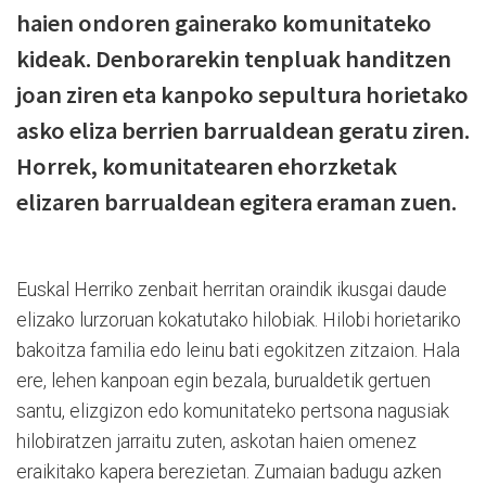
haien ondoren gainerako komunitateko
kideak. Denborarekin tenpluak handitzen
joan ziren eta kanpoko sepultura horietako
asko eliza berrien barrualdean geratu ziren.
Horrek, komunitatearen ehorzketak
elizaren barrualdean egitera eraman zuen.
Euskal Herriko zenbait herritan oraindik ikusgai daude
elizako lurzoruan kokatutako hilobiak. Hilobi horietariko
bakoitza familia edo leinu bati egokitzen zitzaion. Hala
ere, lehen kanpoan egin bezala, burualdetik gertuen
santu, elizgizon edo komunitateko pertsona nagusiak
hilobiratzen jarraitu zuten, askotan haien omenez
eraikitako kapera berezietan. Zumaian badugu azken