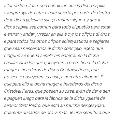
altar de San Juan, con condiçion que la dicha capilla
syenpre aya de estar e esté abierta por parte de dentro
de la dicha yglesia e syn çerradura alguna, y que la
dicha capilla sea común para todo el pueblo para estar
e entrar y andar y rrezar en ella e oyr los ofiçios divinos
e para todos los otros ofiçios eclesyásticos e seglares
que sean nesçesarios al dicho concçejo, eçeto que
ninguno se pueda sepelir nin enterrar en la dicha
capilla salvo los que quesyeren o premitieren la dicha
muger e herederos de dicho Cristóval Peres, que
poseen e poseyeren su casa, e non otro ninguno. E
que para ello la dicha muger e herederos del dicho
Cristóval Peres, que poseen su casa, ayan de dar e den
e paguen luego para la fábrica de la dicha yglesia de
sennor Sant Pedro, que está an mucha nesçesydad,
quarenta ducados de oro. E más dé una sepultura que