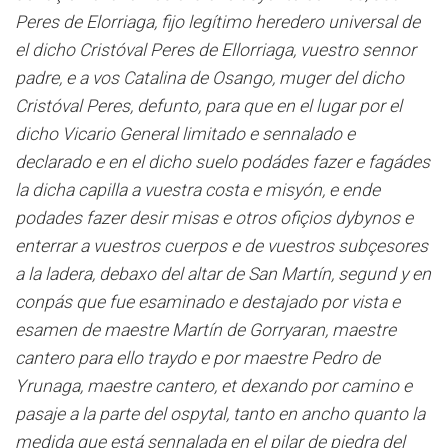
Peres de Elorriaga, fijo legítimo heredero universal de
el dicho Cristóval Peres de Ellorriaga, vuestro sennor
padre, e a vos Catalina de Osango, muger del dicho
Cristóval Peres, defunto, para que en el lugar por el
dicho Vicario General limitado e sennalado e
declarado e en el dicho suelo podádes fazer e fagádes
la dicha capilla a vuestra costa e misyón, e ende
podades fazer desir misas e otros ofiçios dybynos e
enterrar a vuestros cuerpos e de vuestros subçesores
a la ladera, debaxo del altar de San Martín, segund y en
conpás que fue esaminado e destajado por vista e
esamen de maestre Martín de Gorryaran, maestre
cantero para ello traydo e por maestre Pedro de
Yrunaga, maestre cantero, et dexando por camino e
pasaje a la parte del ospytal, tanto en ancho quanto la
medida que está sennalada en el pilar de piedra del