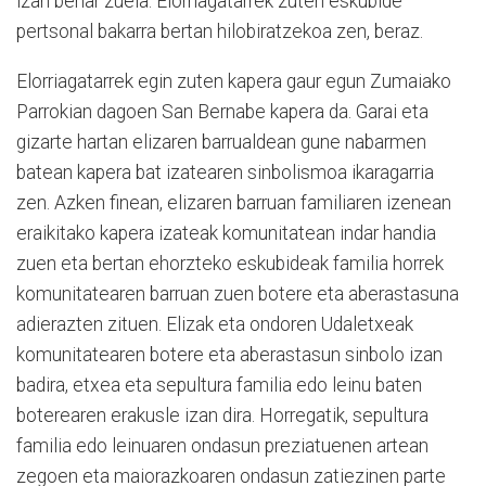
izan behar zuela. Elorriagatarrek zuten eskubide
pertsonal bakarra bertan hilobiratzekoa zen, beraz.
Elorriagatarrek egin zuten kapera gaur egun Zumaiako
Parrokian dagoen San Bernabe kapera da. Garai eta
gizarte hartan elizaren barrualdean gune nabarmen
batean kapera bat izatearen sinbolismoa ikaragarria
zen. Azken finean, elizaren barruan familiaren izenean
eraikitako kapera izateak komunitatean indar handia
zuen eta bertan ehorzteko eskubideak familia horrek
komunitatearen barruan zuen botere eta aberastasuna
adierazten zituen. Elizak eta ondoren Udaletxeak
komunitatearen botere eta aberastasun sinbolo izan
badira, etxea eta sepultura familia edo leinu baten
boterearen erakusle izan dira. Horregatik, sepultura
familia edo leinuaren ondasun preziatuenen artean
zegoen eta maiorazkoaren ondasun zatiezinen parte