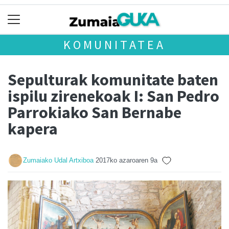
KOMUNITATEA
Sepulturak komunitate baten
ispilu zirenekoak I: San Pedro
Parrokiako San Bernabe
kapera
Zumaiako Udal Artxiboa
2017ko azaroaren 9a