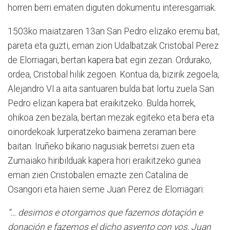
horren berri ematen diguten dokumentu interesgarriak.
1503ko maiatzaren 13an San Pedro elizako eremu bat,
pareta eta guzti, eman zion Udalbatzak Cristobal Perez
de Elorriagari, bertan kapera bat egin zezan. Ordurako,
ordea, Cristobal hilik zegoen. Kontua da, bizirik zegoela,
Alejandro VI.a aita santuaren bulda bat lortu zuela San
Pedro elizan kapera bat eraikitzeko. Bulda horrek,
ohikoa zen bezala, bertan mezak egiteko eta bera eta
oinordekoak lurperatzeko baimena zeraman bere
baitan. Iruñeko bikario nagusiak berretsi zuen eta
Zumaiako hiribilduak kapera hori eraikitzeko gunea
eman zien Cristobalen emazte zen Catalina de
Osangori eta haien seme Juan Perez de Elorriagari:
“… desimos e otorgamos que fazemos dotaçión e
donaçión e fazemos el dicho asyento con vos, Juan