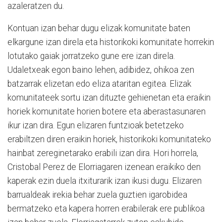
azaleratzen du.
Kontuan izan behar dugu elizak komunitate baten
elkargune izan direla eta historikoki komunitate horrekin
lotutako gaiak jorratzeko gune ere izan direla.
Udaletxeak egon baino lehen, adibidez, ohikoa zen
batzarrak elizetan edo eliza ataritan egitea. Elizak
komunitateek sortu izan dituzte gehienetan eta eraikin
horiek komunitate horien botere eta aberastasunaren
ikur izan dira. Egun elizaren funtzioak betetzeko
erabiltzen diren eraikin horiek, historikoki komunitateko
hainbat zereginetarako erabili izan dira. Hori horrela,
Cristobal Perez de Elorriagaren izenean eraikiko den
kaperak ezin duela itxiturarik izan ikusi dugu. Elizaren
barrualdeak irekia behar zuela guztien igarobidea
bermatzeko eta kapera horren erabilerak ere publikoa