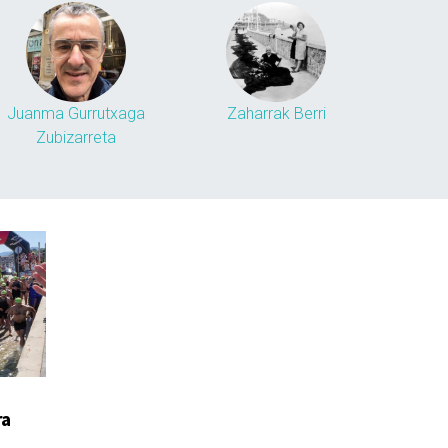
Juanma Gurrutxaga
Zaharrak Berri
Zubizarreta
ra