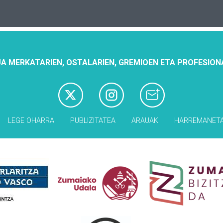
A MERKATARIEN, OSTALARIEN, GREMIOEN ETA PROFESION
LEGE OHARRA
PUBLIZITATEA
ARAUAK
HARREMANET
Babesleak