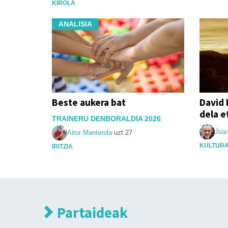
KIROLA
ANALISIA
Beste aukera bat
David 
dela e
TRAINERU DENBORALDIA 2026
Jua
Aitor Manterola
uzt 27
KULTUR
IRITZIA
Partaideak