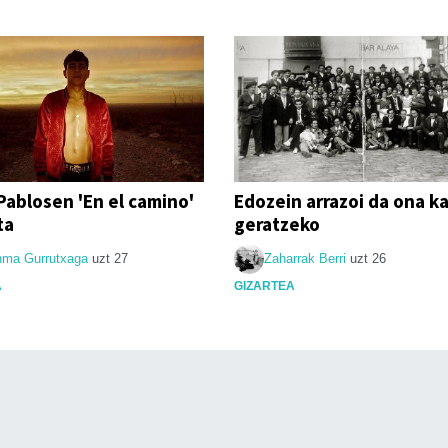
Pablosen 'En el camino'
Edozein arrazoi da ona k
ta
geratzeko
nma Gurrutxaga
uzt 27
Zaharrak Berri
uzt 26
A
GIZARTEA