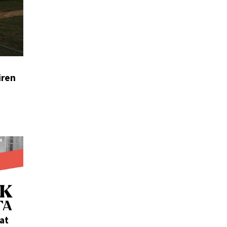
iren
at