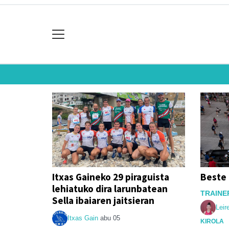
Itxas Gaineko 29 piraguista
Beste 
lehiatuko dira larunbatean
TRAINE
Sella ibaiaren jaitsieran
Leir
Itxas Gain
abu 05
KIROLA