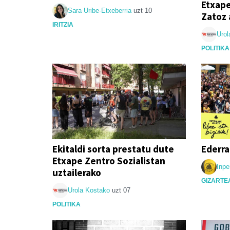
Etxape
Sara Uribe-Etxeberria
uzt 10
Zatoz 
IRITZIA
Urol
POLITIKA
Ekitaldi sorta prestatu dute
Ederra
Etxape Zentro Sozialistan
Inpe
uztailerako
GIZARTE
Urola Kostako
uzt 07
POLITIKA