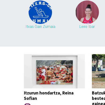
Itxas Gain Zumaia
Leire Ibar
Itzurun hondartza, Reina
Batzu
Sofian
bestea
gainea