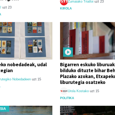
Zumaiako Triatloi
uzt 23
!
uzt 23
KIROLA
A
eko nobedadeak, udal
Bigarren eskuko liburuak
tegian
bilduko dituzte bihar Be
Plazako azokan, Etxapek
rutegiko Nobedadeen
uzt 15
liburutegia osatzeko
A
Urola Kostako
uzt 15
POLITIKA
SIA