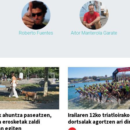
Roberto Fuentes
Aitor Manterola Garate
k ahuntza paseatzen,
Irailaren 12ko triatloirako
 erosketak zaldi
dortsalak agortzen ari di
n egiten