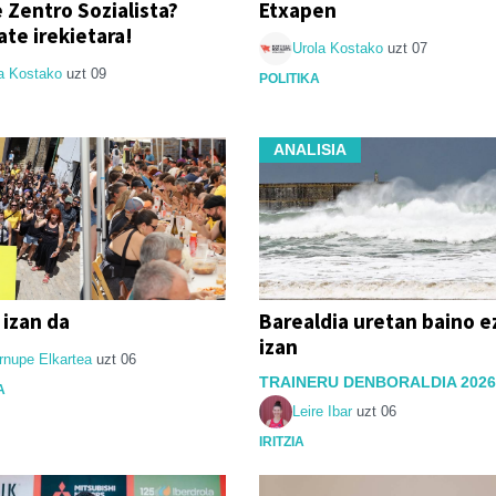
 Zentro Sozialista?
Etxapen
ate irekietara!
Urola Kostako
uzt 07
a Kostako
uzt 09
POLITIKA
ANALISIA
 izan da
Barealdia uretan baino e
izan
rnupe Elkartea
uzt 06
TRAINERU DENBORALDIA 2026
A
Leire Ibar
uzt 06
IRITZIA