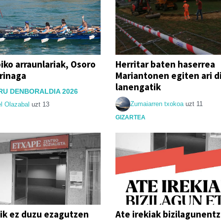
iko arraunlariak, Osoro
Herritar baten haserrea
rinaga
Mariantonen egiten ari d
lanengatik
RU DENBORALDIA 2026
Zumaiarren txokoa
uzt 11
l Olazabal
uzt 13
GIZARTEA
ik ez duzu ezagutzen
Ate irekiak bizilagunentz