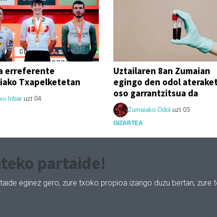
a erreferente
Uztailaren 8an Zumaian
iako Txapelketetan
egingo den odol aterake
oso garrantzitsua da
xu Iribar
uzt 04
Zumaiako Odol
uzt 03
GIZARTEA
teko partaide!
taide eginez gero, zure txoko propioa izango duzu bertan, zure 