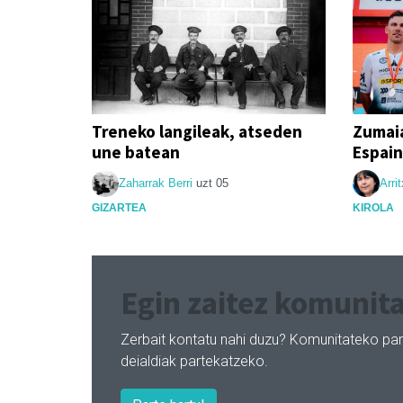
Treneko langileak, atseden
Zumai
une batean
Espain
Zaharrak Berri
uzt 05
Arrit
GIZARTEA
KIROLA
Egin zaitez komunita
Zerbait kontatu nahi duzu? Komunitateko par
deialdiak partekatzeko.