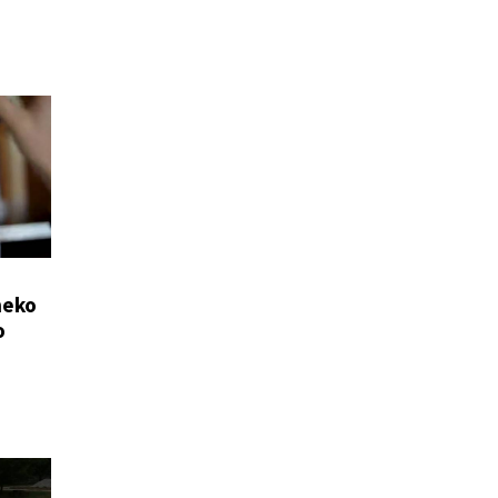
heko
o