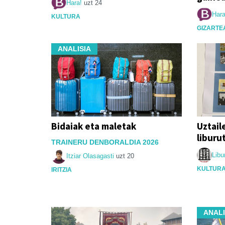
Hara!
uzt 24
Hara
KULTURA
GIZARTE
ANALISIA
Bidaiak eta maletak
Uztail
liburu
TRAINERU DENBORALDIA 2026
Libu
Itziar Olasagasti
uzt 20
KULTUR
IRITZIA
ANALI