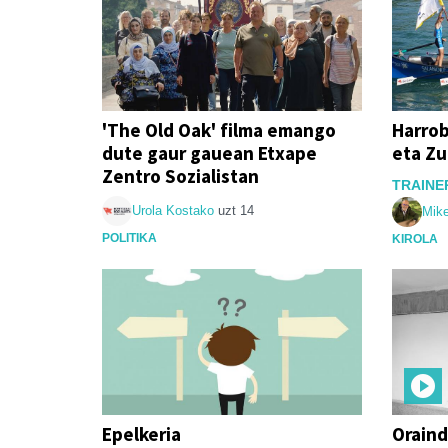
'The Old Oak' filma emango
Harrob
dute gaur gauean Etxape
eta Zu
Zentro Sozialistan
TRAINE
Urola Kostako
uzt 14
Mike
POLITIKA
KIROLA
Epelkeria
Oraind