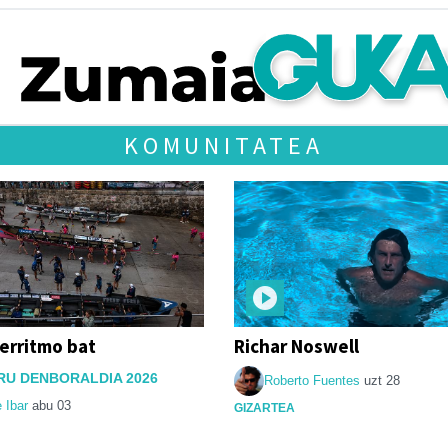
KOMUNITATEA
erritmo bat
Richar Noswell
RU DENBORALDIA 2026
Roberto Fuentes
uzt 28
e Ibar
abu 03
GIZARTEA