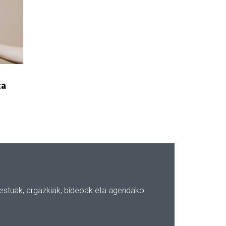
ta
testuak, argazkiak, bideoak eta agendako