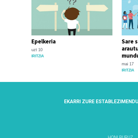
Epelkeria
Sare s
arautu
uzt 10
mundu
IRITZIA
mai 17
IRITZIA
EKARRI ZURE ESTABLEZIMENDU
HONI BURUZ