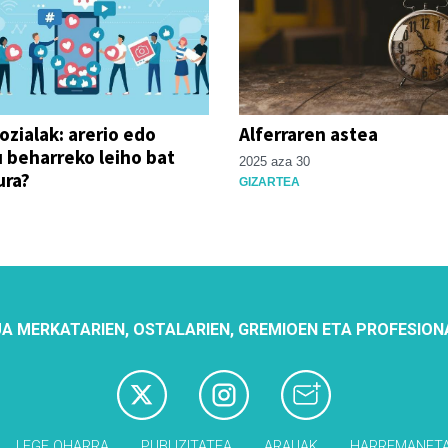
ozialak: arerio edo
Alferraren astea
 beharreko leiho bat
2025 aza 30
ra?
GIZARTEA
A MERKATARIEN, OSTALARIEN, GREMIOEN ETA PROFESION
LEGE OHARRA
PUBLIZITATEA
ARAUAK
HARREMANET