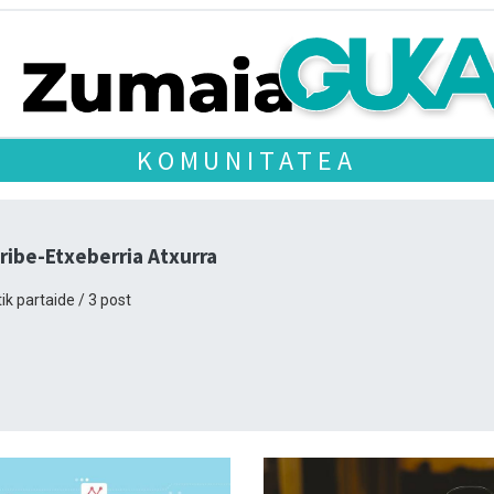
KOMUNITATEA
ribe-Etxeberria Atxurra
ik partaide / 3 post