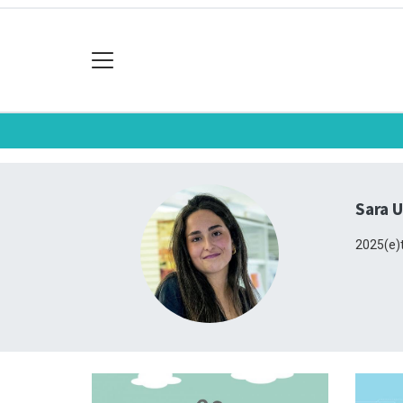
Sara U
2025(e)t