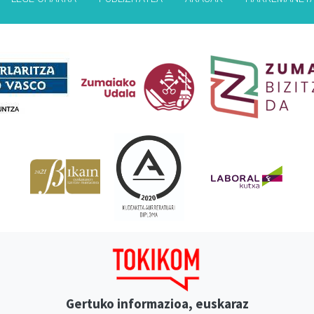
Babesleak
Gertuko informazioa, euskaraz