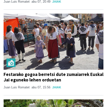
Juan Luis Romatet
abu 07, 20:49
JAIAK
Festarako gogoa berretsi dute zumaiarrek Euskal
Jai eguneko lehen orduetan
Juan Luis Romatet
abu 07, 15:56
JAIAK