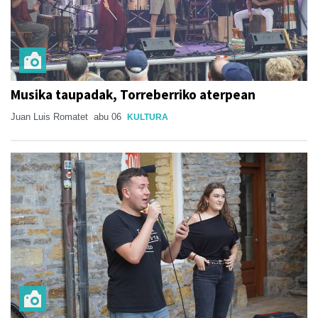
Musika taupadak, Torreberriko aterpean
Juan Luis Romatet
abu 06
KULTURA