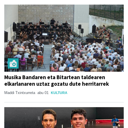
Musika Bandaren eta Bitartean taldearen
elkarlanaren uztaz gozatu dute herritarrek
Maddi Txintxurreta
abu 01
KULTURA