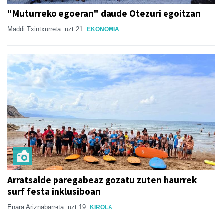
"Muturreko egoeran" daude Otezuri egoitzan
Maddi Txintxurreta
uzt 21
EKONOMIA
Arratsalde paregabeaz gozatu zuten haurrek
surf festa inklusiboan
Enara Ariznabarreta
uzt 19
KIROLA