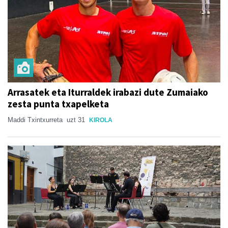
Arrasatek eta Iturraldek irabazi dute Zumaiako
zesta punta txapelketa
Maddi Txintxurreta
uzt 31
KIROLA