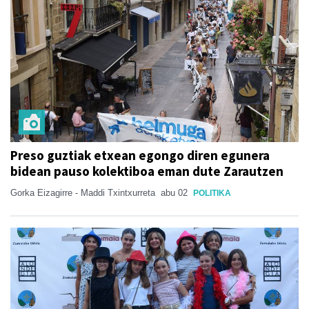
Preso guztiak etxean egongo diren egunera
bidean pauso kolektiboa eman dute Zarautzen
Gorka Eizagirre - Maddi Txintxurreta
abu 02
POLITIKA