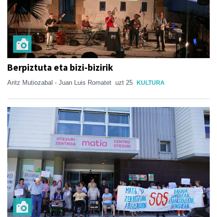
Berpiztuta eta bizi-bizirik
Aritz Mutiozabal - Juan Luis Romatet
uzt 25
KULTURA