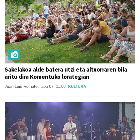
Sakelakoa alde batera utzi eta altxorraren bila
aritu dira Komentuko lorategian
Juan Luis Romatet
abu 07, 11:03
KULTURA