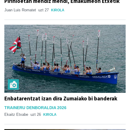
Pirinioetan mendiz mendi, Emakumeon Etxetik
Juan Luis Romatet
uzt 27
KIROLA
Enbatarentzat izan dira Zumaiako bi banderak
TRAINERU DENBORALDIA 2026
Ekaitz Etxabe
uzt 26
KIROLA