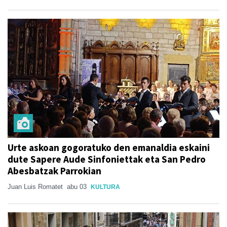
Urte askoan gogoratuko den emanaldia eskaini
dute Sapere Aude Sinfoniettak eta San Pedro
Abesbatzak Parrokian
Juan Luis Romatet
abu 03
KULTURA