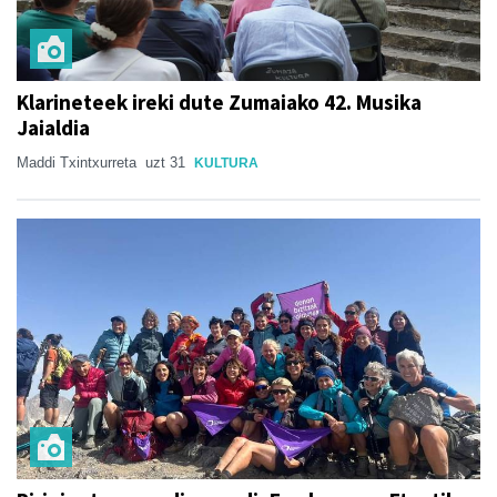
Klarineteek ireki dute Zumaiako 42. Musika
Jaialdia
Maddi Txintxurreta
uzt 31
KULTURA