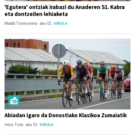
'Egutera' ontziak irabazi du Anaderen 51. Kabra
eta dontzeilen lehiaketa
Maddi Txintxurreta
abu 02
KIROLA
Abiadan igaro da Donostiako Klasikoa Zumaiatik
Intza Trula
abu 01
KIROLA