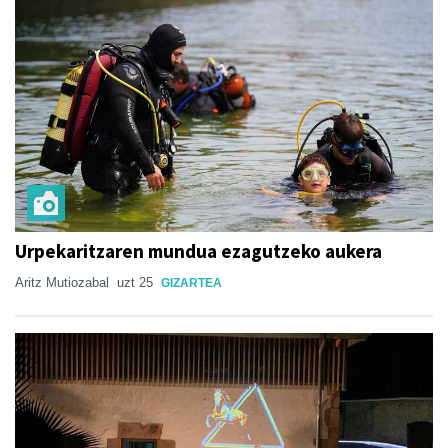
Urpekaritzaren mundua ezagutzeko aukera
Aritz Mutiozabal
uzt 25
GIZARTEA