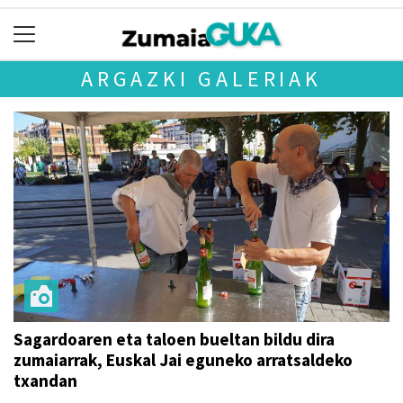
ARGAZKI GALERIAK
Sagardoaren eta taloen bueltan bildu dira
zumaiarrak, Euskal Jai eguneko arratsaldeko
txandan