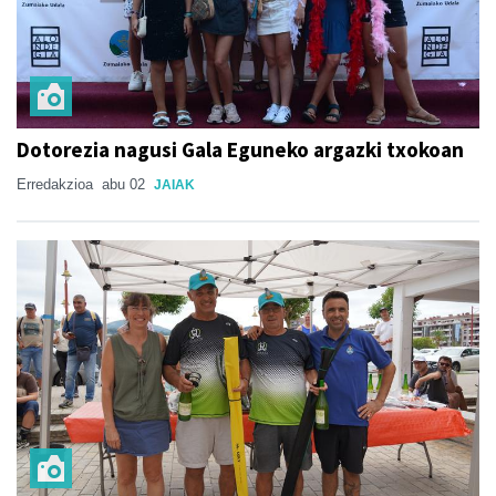
Dotorezia nagusi Gala Eguneko argazki txokoan
Erredakzioa
abu 02
JAIAK