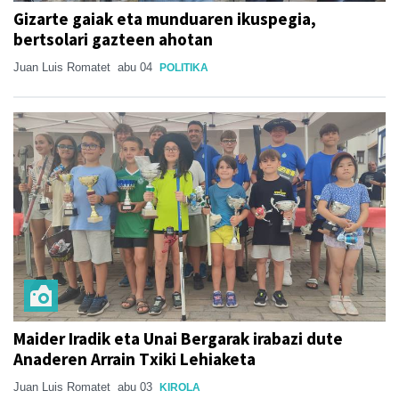
Gizarte gaiak eta munduaren ikuspegia,
bertsolari gazteen ahotan
Juan Luis Romatet
abu 04
POLITIKA
Maider Iradik eta Unai Bergarak irabazi dute
Anaderen Arrain Txiki Lehiaketa
Juan Luis Romatet
abu 03
KIROLA