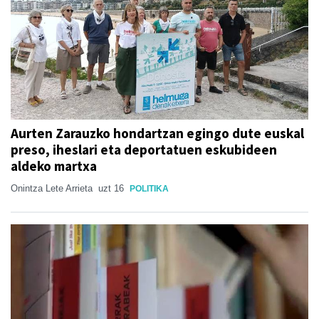
Aurten Zarauzko hondartzan egingo dute euskal
preso, iheslari eta deportatuen eskubideen
aldeko martxa
Onintza Lete Arrieta
uzt 16
POLITIKA