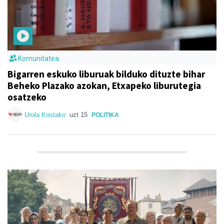
Komunitatea
Bigarren eskuko liburuak bilduko dituzte bihar
Beheko Plazako azokan, Etxapeko liburutegia
osatzeko
Urola Kostako
uzt 15
POLITIKA