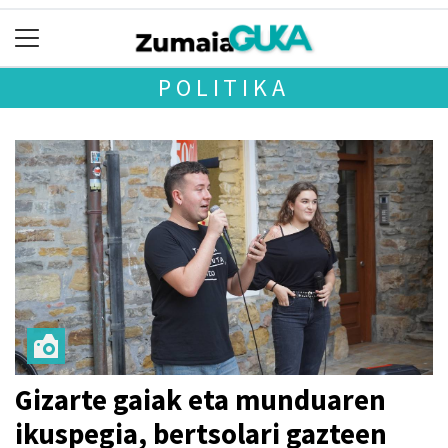
POLITIKA
Gizarte gaiak eta munduaren
ikuspegia, bertsolari gazteen