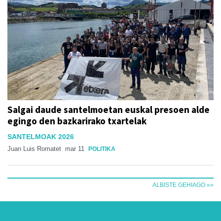
Salgai daude santelmoetan euskal presoen alde
egingo den bazkarirako txartelak
SANTELMOAK 2026
Juan Luis Romatet
mar 11
POLITIKA
ALBISTE GEHIAGO »»