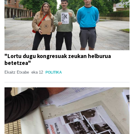
"Lortu dugu kongresuak zeukan helburua
betetzea"
Ekaitz Etxabe
eka 12
POLITIKA