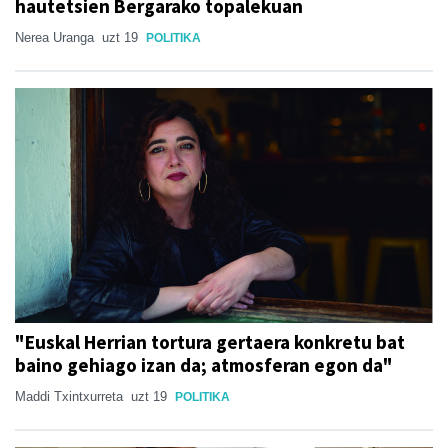
hautetsien Bergarako topalekuan
Nerea Uranga
uzt 19
POLITIKA
"Euskal Herrian tortura gertaera konkretu bat
baino gehiago izan da; atmosferan egon da"
Maddi Txintxurreta
uzt 19
POLITIKA