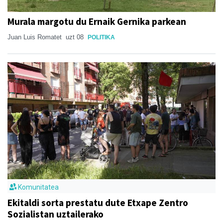
Murala margotu du Ernaik Gernika parkean
Juan Luis Romatet
uzt 08
POLITIKA
Komunitatea
Ekitaldi sorta prestatu dute Etxape Zentro
Sozialistan uztailerako