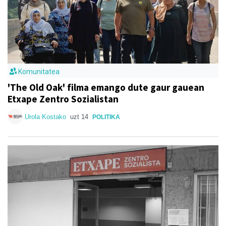
Komunitatea
'The Old Oak' filma emango dute gaur gauean
Etxape Zentro Sozialistan
Urola Kostako
uzt 14
POLITIKA