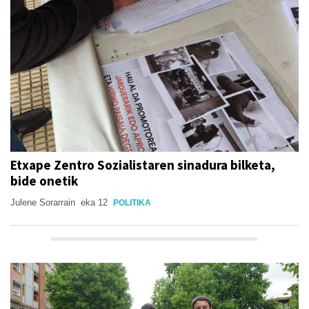
Etxape Zentro Sozialistaren sinadura bilketa,
bide onetik
Julene Sorarrain
eka 12
POLITIKA