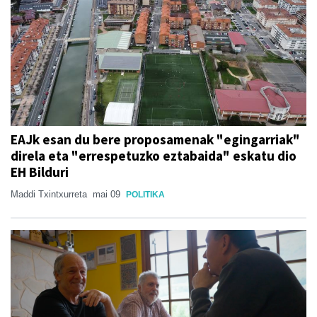
EAJk esan du bere proposamenak "egingarriak"
direla eta "errespetuzko eztabaida" eskatu dio
EH Bilduri
Maddi Txintxurreta
mai 09
POLITIKA