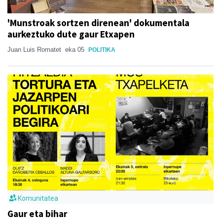
'Munstroak sortzen direnean' dokumentala
aurkeztuko dute gaur Etxapen
Juan Luis Romatet
eka 05
POLITIKA
Komunitatea
Gaur eta bihar