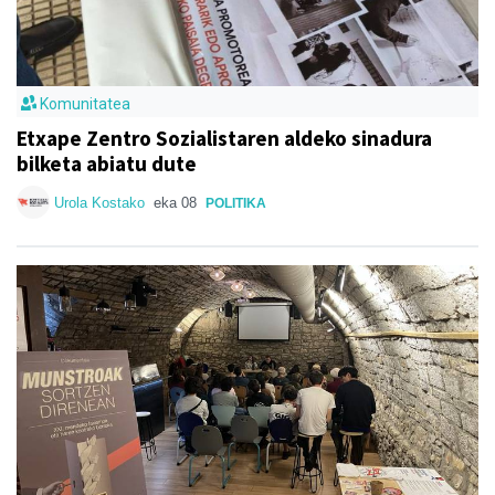
Komunitatea
Etxape Zentro Sozialistaren aldeko sinadura
bilketa abiatu dute
Urola Kostako
eka 08
POLITIKA