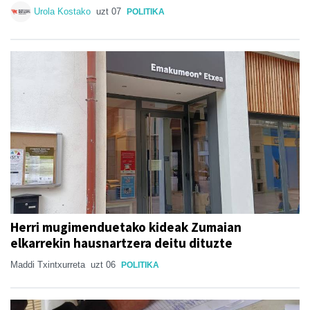
Urola Kostako
uzt 07
POLITIKA
Herri mugimenduetako kideak Zumaian
elkarrekin hausnartzera deitu dituzte
Maddi Txintxurreta
uzt 06
POLITIKA