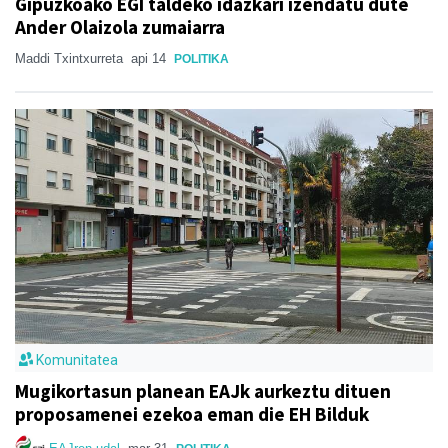
Gipuzkoako EGI taldeko idazkari izendatu dute
Ander Olaizola zumaiarra
Maddi Txintxurreta
api 14
POLITIKA
Komunitatea
Mugikortasun planean EAJk aurkeztu dituen
proposamenei ezekoa eman die EH Bilduk