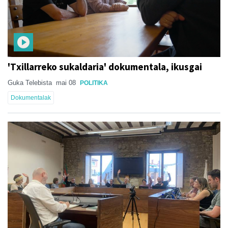
'Txillarreko sukaldaria' dokumentala, ikusgai
Guka Telebista
mai 08
POLITIKA
Dokumentalak