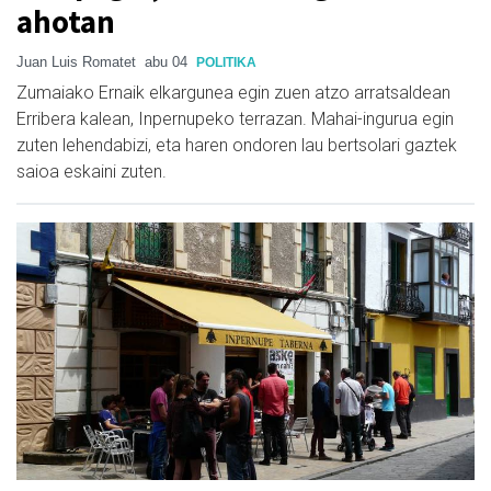
ahotan
Juan Luis Romatet
abu 04
POLITIKA
Zumaiako Ernaik elkargunea egin zuen atzo arratsaldean
Erribera kalean, Inpernupeko terrazan. Mahai-ingurua egin
zuten lehendabizi, eta haren ondoren lau bertsolari gaztek
saioa eskaini zuten.