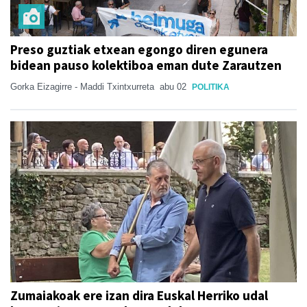
Preso guztiak etxean egongo diren egunera
bidean pauso kolektiboa eman dute Zarautzen
Gorka Eizagirre - Maddi Txintxurreta
abu 02
POLITIKA
Zumaiakoak ere izan dira Euskal Herriko udal