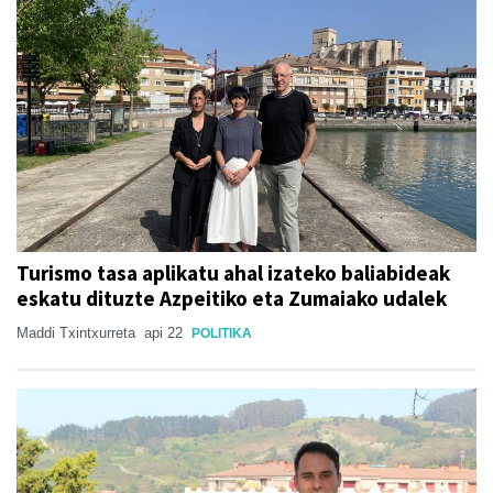
Turismo tasa aplikatu ahal izateko baliabideak
eskatu dituzte Azpeitiko eta Zumaiako udalek
Maddi Txintxurreta
api 22
POLITIKA