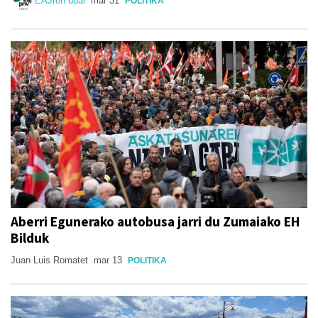
EAJren udal
mar 31
POLITIKA
Aberri Egunerako autobusa jarri du Zumaiako EH
Bilduk
Juan Luis Romatet
mar 13
POLITIKA