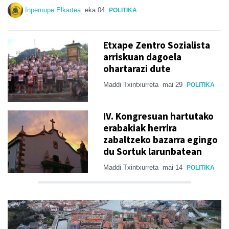
Inpernupe Elkartea
eka 04
POLITIKA
Etxape Zentro Sozialista
arriskuan dagoela
ohartarazi dute
Maddi Txintxurreta
mai 29
POLITIKA
IV. Kongresuan hartutako
erabakiak herrira
zabaltzeko bazarra egingo
du Sortuk larunbatean
Maddi Txintxurreta
mai 14
POLITIKA