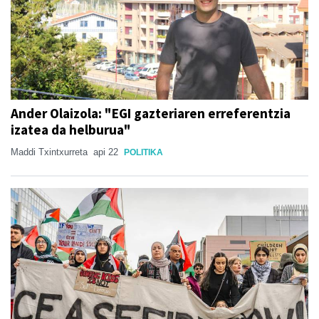
Ander Olaizola: "EGI gazteriaren erreferentzia
izatea da helburua"
Maddi Txintxurreta
api 22
POLITIKA