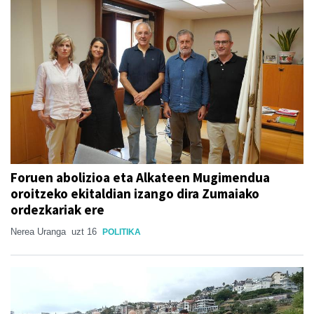
Foruen abolizioa eta Alkateen Mugimendua
oroitzeko ekitaldian izango dira Zumaiako
ordezkariak ere
Nerea Uranga
uzt 16
POLITIKA