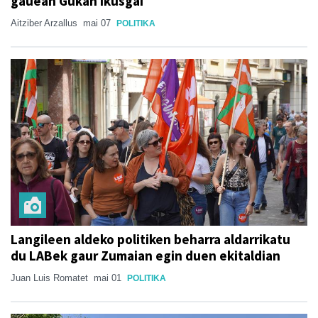
gauean Gukan ikusgai
Aitziber Arzallus
mai 07
POLITIKA
Langileen aldeko politiken beharra aldarrikatu
du LABek gaur Zumaian egin duen ekitaldian
Juan Luis Romatet
mai 01
POLITIKA