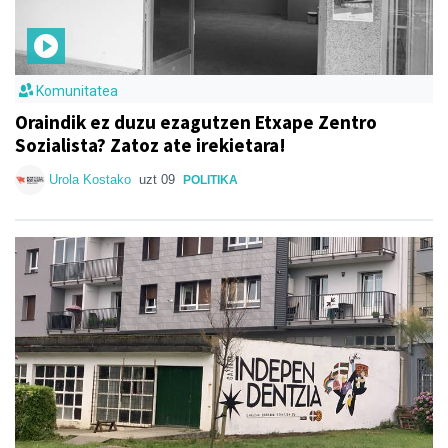
Komunitatea
Oraindik ez duzu ezagutzen Etxape Zentro
Sozialista? Zatoz ate irekietara!
Urola Kostako
uzt 09
POLITIKA