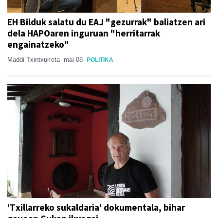
EH Bilduk salatu du EAJ "gezurrak" baliatzen ari
dela HAPOaren inguruan "herritarrak
engainatzeko"
Maddi Txintxurreta
mai 08
POLITIKA
'Txillarreko sukaldaria' dokumentala, bihar