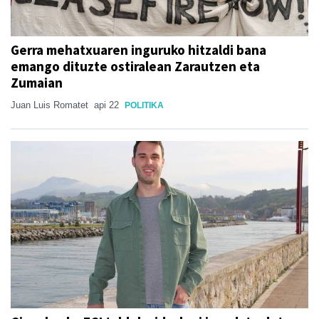
Gerra mehatxuaren inguruko hitzaldi bana
emango dituzte ostiralean Zarautzen eta
Zumaian
Juan Luis Romatet
api 22
POLITIKA