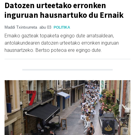
Datozen urteetako erronken
inguruan hausnartuko du Ernaik
Maddi Txintxurreta
abu 03
POLITIKA
Ernaiko gazteak topaketa egingo dute arratsaldean,
antolakundearen datozen urteetako erronken inguruan
hausnartzeko. Bertso poteoa ere egingo dute.