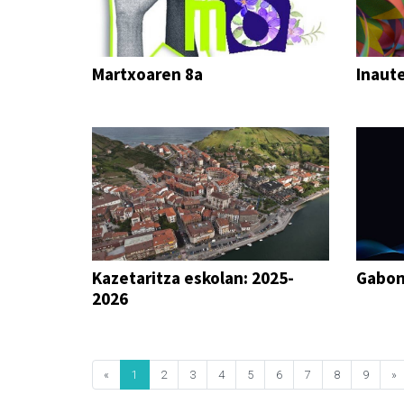
Martxoaren 8a
Inaute
Kazetaritza eskolan: 2025-
Gabo
2026
«
1
2
3
4
5
6
7
8
9
»