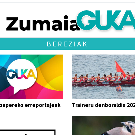
BEREZIAK
papereko erreportajeak
Traineru denboraldia 20