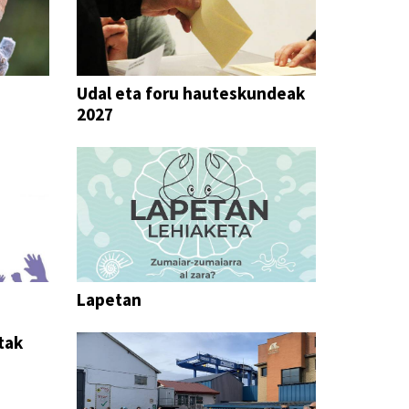
Udal eta foru hauteskundeak
2027
Lapetan
tak