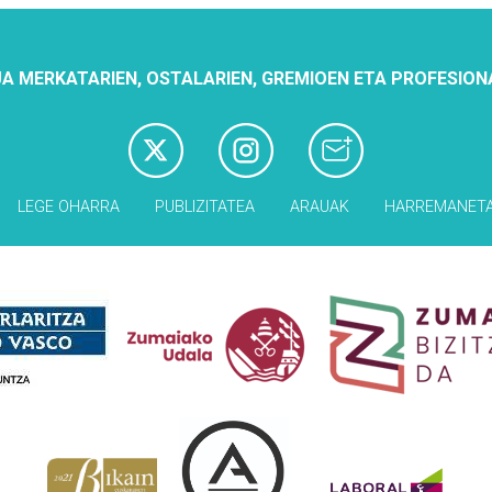
A MERKATARIEN, OSTALARIEN, GREMIOEN ETA PROFESION
LEGE OHARRA
PUBLIZITATEA
ARAUAK
HARREMANET
Babesleak