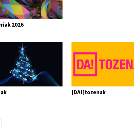
riak 2026
nak
[DA!]tozenak