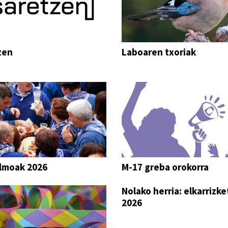
zen
Laboaren txoriak
lmoak 2026
M-17 greba orokorra
Nolako herria: elkarrizke
2026