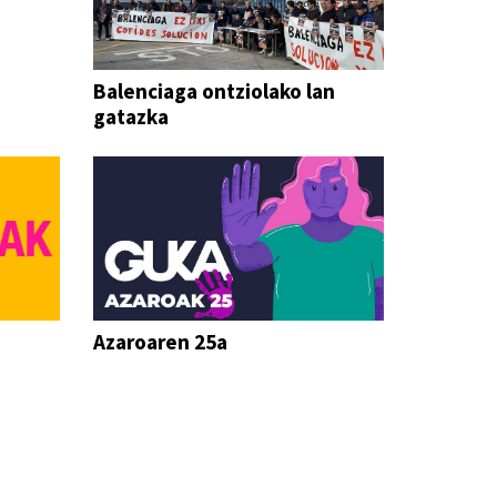
Balenciaga ontziolako lan
gatazka
Azaroaren 25a