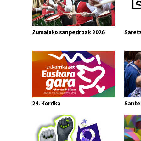
Zumaiako sanpedroak 2026
Saret
24. Korrika
Sante