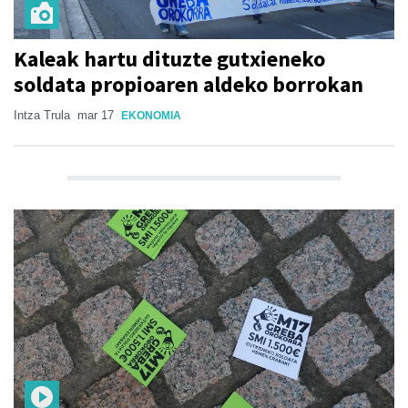
Kaleak hartu dituzte gutxieneko
soldata propioaren aldeko borrokan
Intza Trula
mar 17
EKONOMIA