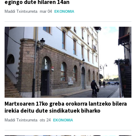
egingo dute hilaren 14an
Maddi Txintxurreta
mar 04
EKONOMIA
Martxoaren 17ko greba orokorra lantzeko bilera
irekia deitu dute sindikatuek biharko
Maddi Txintxurreta
ots 24
EKONOMIA