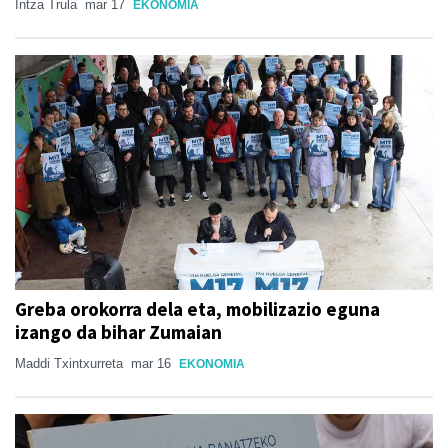
Intza Trula
mar 17
EKONOMIA
Greba orokorra dela eta, mobilizazio eguna
izango da bihar Zumaian
Maddi Txintxurreta
mar 16
EKONOMIA