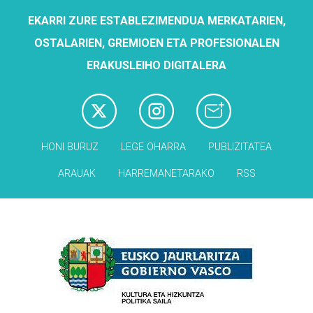
EKARRI ZURE ESTABLEZIMENDUA MERKATARIEN,
OSTALARIEN, GREMIOEN ETA PROFESIONALEN
ERAKUSLEIHO DIGITALERA
HONI BURUZ
LEGE OHARRA
PUBLIZITATEA
ARAUAK
HARREMANETARAKO
RSS
Babesleak