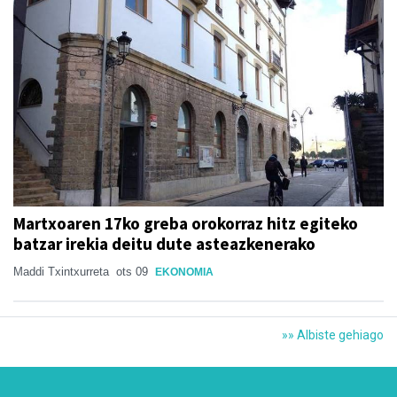
Martxoaren 17ko greba orokorraz hitz egiteko
batzar irekia deitu dute asteazkenerako
Maddi Txintxurreta
ots 09
EKONOMIA
»» Albiste gehiago