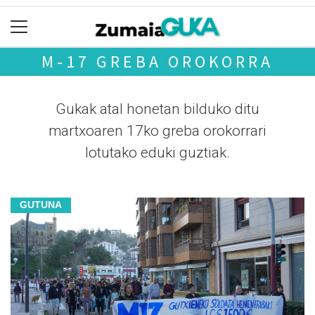
M-17 GREBA OROKORRA
Gukak atal honetan bilduko ditu
martxoaren 17ko greba orokorrari
lotutako eduki guztiak.
GUTUNA