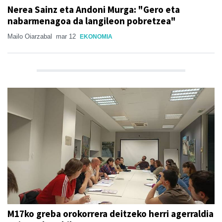
Nerea Sainz eta Andoni Murga: "Gero eta
nabarmenagoa da langileon pobretzea"
Mailo Oiarzabal
mar 12
EKONOMIA
M17ko greba orokorrera deitzeko herri agerraldia