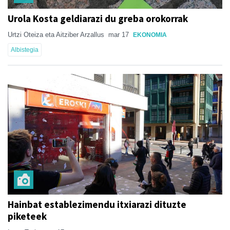
Urola Kosta geldiarazi du greba orokorrak
Urtzi Oteiza eta Aitziber Arzallus
mar 17
EKONOMIA
Albistegia
Hainbat establezimendu itxiarazi dituzte
piketeek