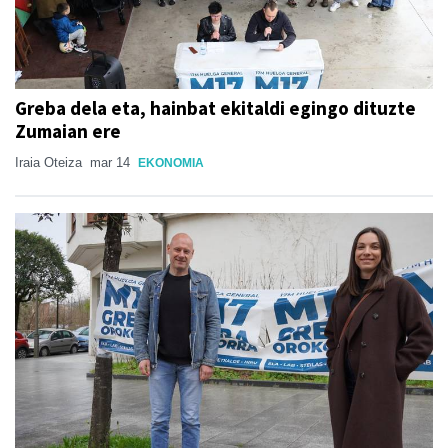
Greba dela eta, hainbat ekitaldi egingo dituzte
Zumaian ere
Iraia Oteiza
mar 14
EKONOMIA