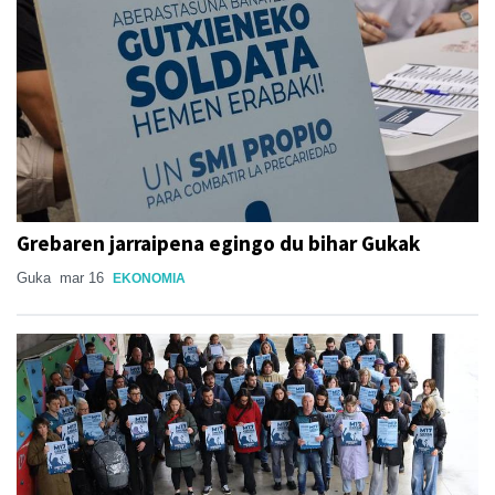
Grebaren jarraipena egingo du bihar Gukak
Guka
mar 16
EKONOMIA