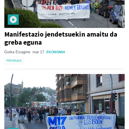
Manifestazio jendetsuekin amaitu da
greba eguna
Gorka Eizagirre
mar 17
EKONOMIA
Albistegia