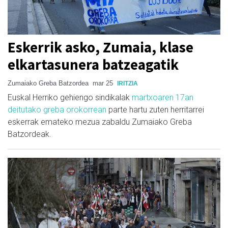
Eskerrik asko, Zumaia, klase
elkartasunera batzeagatik
Zumaiako Greba Batzordea
mar 25
IRITZIA
Euskal Herriko gehiengo sindikalak
martxoaren 17an
deitutako greba orokorrean
parte hartu zuten herritarrei
eskerrak emateko mezua zabaldu Zumaiako Greba
Batzordeak.