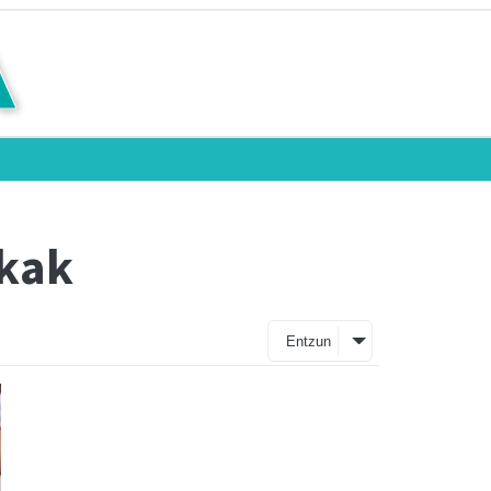
ukak
Entzun