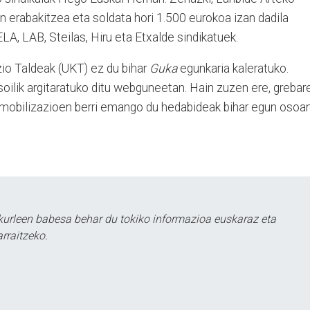
 erabakitzea eta soldata hori 1.500 eurokoa izan dadila
ELA, LAB, Steilas, Hiru eta Etxalde sindikatuek.
io Taldeak (UKT) ez du bihar
Guka
egunkaria kaleratuko.
 soilik argitaratuko ditu webguneetan. Hain zuzen ere, grebar
 mobilizazioen berri emango du hedabideak bihar egun osoa
urleen babesa behar du tokiko informazioa euskaraz eta
rraitzeko.