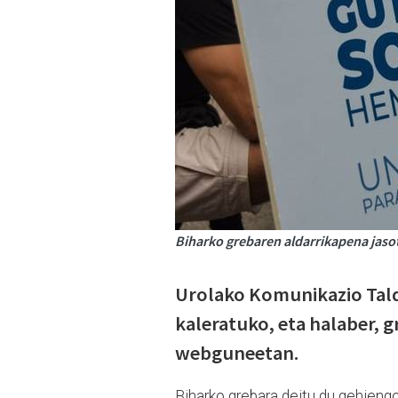
Biharko grebaren aldarrikapena jasot
Urolako Komunikazio Tald
kaleratuko, eta halaber, g
webguneetan.
Biharko grebara deitu du gehieng