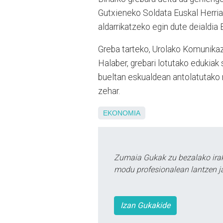
Gutxieneko Soldata Euskal Herrian
aldarrikatzeko egin dute deialdia 
Greba tarteko, Urolako Komunikaz
Halaber, grebari lotutako edukiak
bueltan eskualdean antolatutako
zehar.
EKONOMIA
Zumaia Gukak zu bezalako irak
modu profesionalean lantzen ja
Izan Gukakide