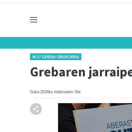
M-17 GREBA OROKORRA
Grebaren jarraip
Guka
2026ko martxoaren 16a