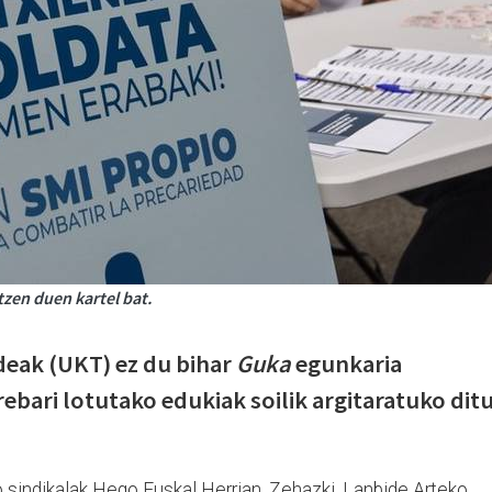
zen duen kartel bat.
eak (UKT) ez du bihar
Guka
egunkaria
rebari lotutako edukiak soilik argitaratuko dit
o sindikalak Hego Euskal Herrian. Zehazki, Lanbide Arteko