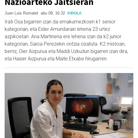
Nazioarteko Jaitsieran
Juan Luis Romatet
abu 08, 16:32
KIROLA
Irati Osa bigarren izan da emakumezkoen k1 senior
kategorian, eta Eider Amundarain lehena 23 urtez
azpikoetan. Ana Martinena ere lehena izan da k2 junior
kategorian, Saioa Perezekin ontzia osatuta. K2 mistoan,
berriz, Oier Aizpurua eta Maddi Uzkudun bigarren izan dira,
eta Hasier Aizpurua eta Maite Etxabe hirugarren.