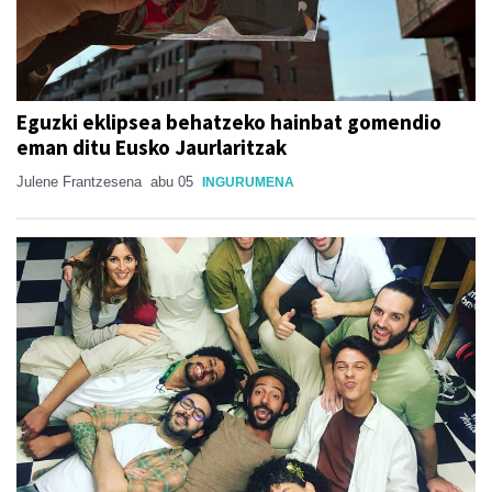
Eguzki eklipsea behatzeko hainbat gomendio
eman ditu Eusko Jaurlaritzak
Julene Frantzesena
abu 05
INGURUMENA