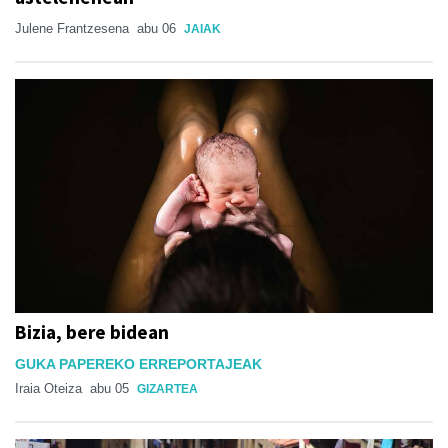
Julene Frantzesena
abu 06
JAIAK
Bizia, bere bidean
GUKA PAPEREKO ERREPORTAJEAK
Iraia Oteiza
abu 05
GIZARTEA