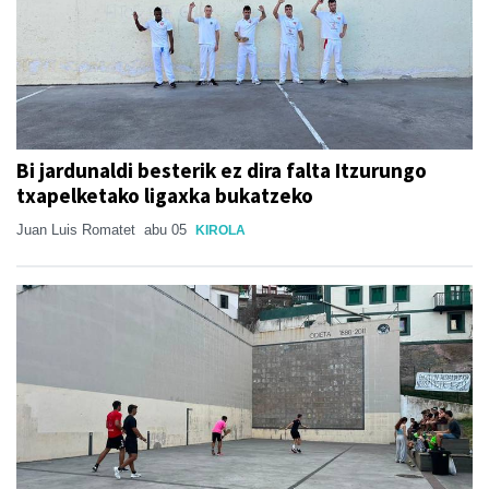
Bi jardunaldi besterik ez dira falta Itzurungo
txapelketako ligaxka bukatzeko
Juan Luis Romatet
abu 05
KIROLA