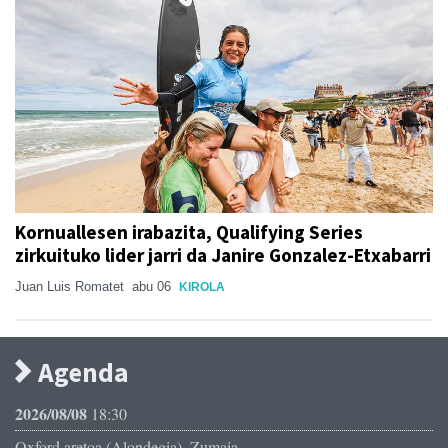
Kornuallesen irabazita, Qualifying Series
zirkuituko lider jarri da Janire Gonzalez-Etxabarri
Juan Luis Romatet
abu 06
KIROLA
Agenda
2026/08/08
18:30
Oxford aretoa (Alondegia), Zumaia