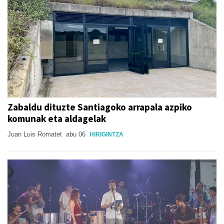
Zabaldu dituzte Santiagoko arrapala azpiko
komunak eta aldagelak
Juan Luis Romatet
abu 06
HIRIGINTZA