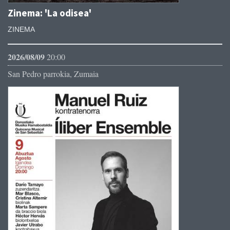
Zinema: 'La odisea'
ZINEMA
2026/08/09
20:00
San Pedro parrokia, Zumaia