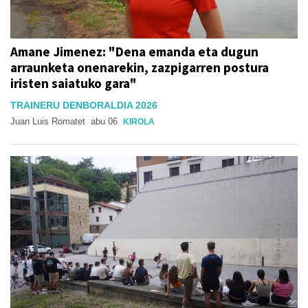
Amane Jimenez: "Dena emanda eta dugun
arraunketa onenarekin, zazpigarren postura
iristen saiatuko gara"
TRAINERU DENBORALDIA 2026
Juan Luis Romatet
abu 06
KIROLA