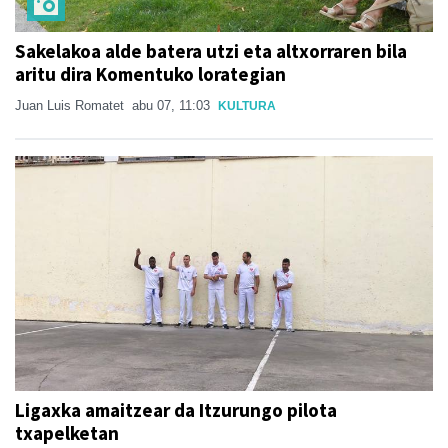
Sakelakoa alde batera utzi eta altxorraren bila
aritu dira Komentuko lorategian
Juan Luis Romatet
abu 07, 11:03
KULTURA
Ligaxka amaitzear da Itzurungo pilota
txapelketan