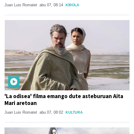
Juan Luis Romatet
abu 07, 08:14
KIROLA
'La odisea' filma emango dute asteburuan Aita
Mari aretoan
Juan Luis Romatet
abu 07, 08:02
KULTURA