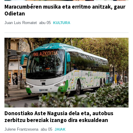
Maracumbéren musika eta erritmo anitzak, gaur
Odietan
Juan Luis Romatet
abu 05
KULTURA
Donostiako Aste Nagusia dela eta, autobus
zerbitzu bereziak izango dira eskualdean
Julene Frantzesena
abu 05
JAIAK