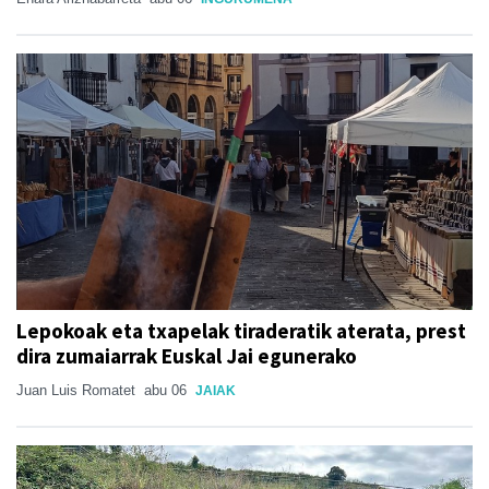
Lepokoak eta txapelak tiraderatik aterata, prest
dira zumaiarrak Euskal Jai egunerako
Juan Luis Romatet
abu 06
JAIAK