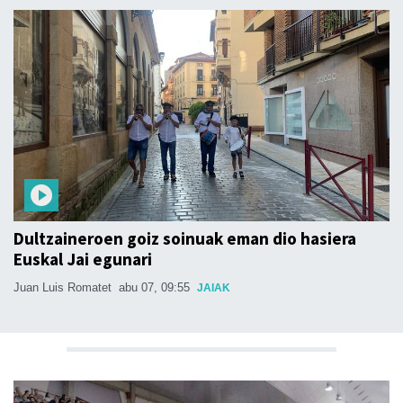
Dultzaineroen goiz soinuak eman dio hasiera
Euskal Jai egunari
Juan Luis Romatet
abu 07, 09:55
JAIAK