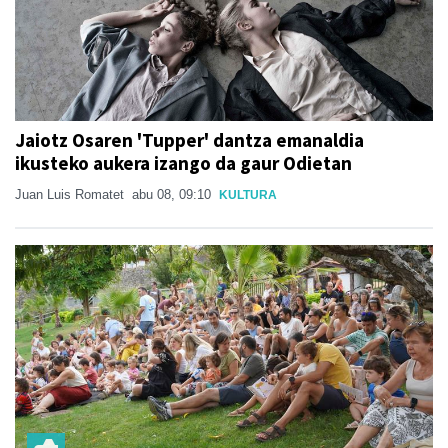
Jaiotz Osaren 'Tupper' dantza emanaldia
ikusteko aukera izango da gaur Odietan
Juan Luis Romatet
abu 08, 09:10
KULTURA