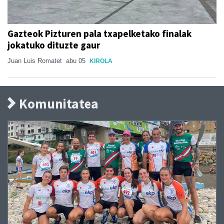
Gazteok Pizturen pala txapelketako finalak
jokatuko dituzte gaur
Juan Luis Romatet
abu 05
KIROLA
Komunitatea