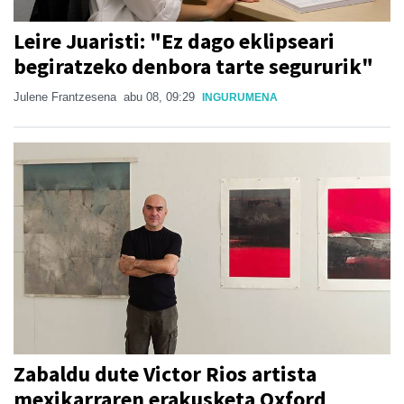
Leire Juaristi: "Ez dago eklipseari
begiratzeko denbora tarte segururik"
Julene Frantzesena
abu 08, 09:29
INGURUMENA
Zabaldu dute Victor Rios artista
mexikarraren erakusketa Oxford