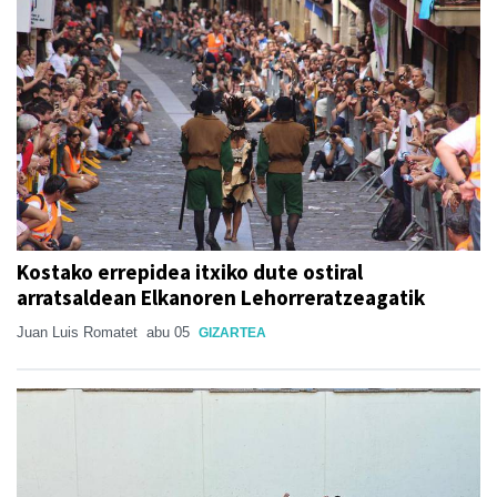
Kostako errepidea itxiko dute ostiral
arratsaldean Elkanoren Lehorreratzeagatik
Juan Luis Romatet
abu 05
GIZARTEA