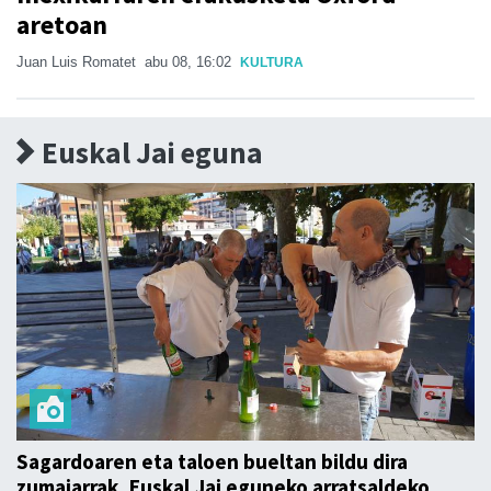
aretoan
Juan Luis Romatet
abu 08, 16:02
KULTURA
Euskal Jai eguna
Sagardoaren eta taloen bueltan bildu dira
zumaiarrak, Euskal Jai eguneko arratsaldeko