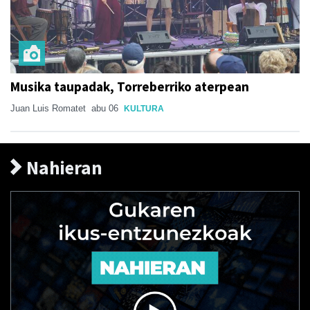
Musika taupadak, Torreberriko aterpean
Juan Luis Romatet
abu 06
KULTURA
Nahieran