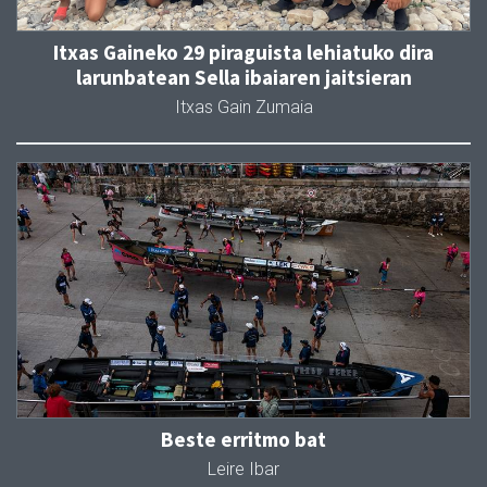
Itxas Gaineko 29 piraguista lehiatuko dira
larunbatean Sella ibaiaren jaitsieran
Itxas Gain Zumaia
Beste erritmo bat
Leire Ibar