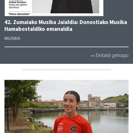
42. Zumaiako Musika Jaialdia: Donostiako Musika
Hamabostaldiko emanaldia
MUSIKA
»» Ekitaldi gehiago