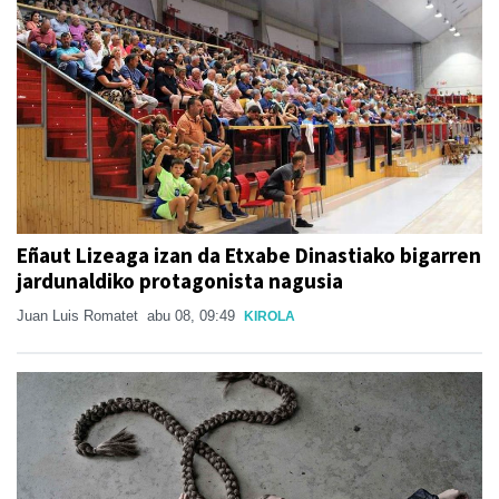
Eñaut Lizeaga izan da Etxabe Dinastiako bigarren
jardunaldiko protagonista nagusia
Juan Luis Romatet
abu 08, 09:49
KIROLA