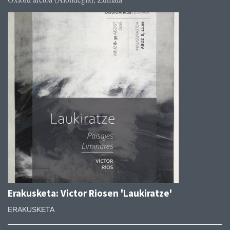
Erakusketa: Victor Riosen 'Laukiratze'
ERAKUSKETA