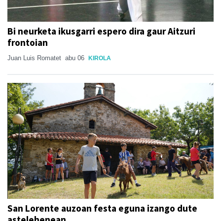
Bi neurketa ikusgarri espero dira gaur Aitzuri
frontoian
Juan Luis Romatet
abu 06
KIROLA
San Lorente auzoan festa eguna izango dute
astelehenean