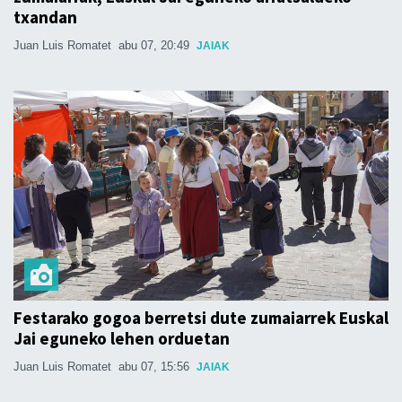
txandan
Juan Luis Romatet
abu 07, 20:49
JAIAK
Festarako gogoa berretsi dute zumaiarrek Euskal
Jai eguneko lehen orduetan
Juan Luis Romatet
abu 07, 15:56
JAIAK