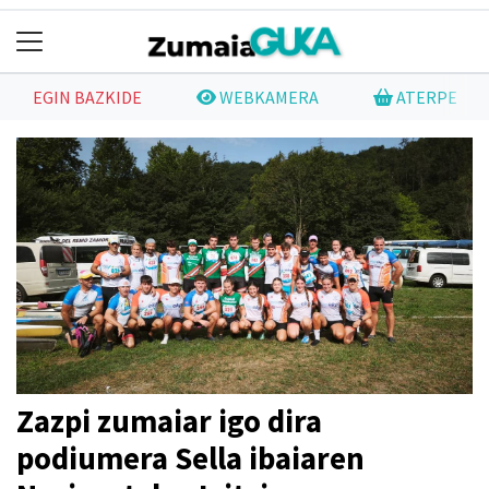
EGIN BAZKIDE
WEBKAMERA
ATERPE
Zazpi zumaiar igo dira
podiumera Sella ibaiaren