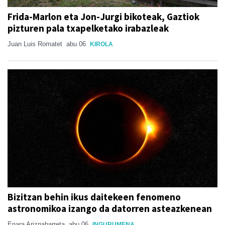
Frida-Marlon eta Jon-Jurgi bikoteak, Gaztiok
pizturen pala txapelketako irabazleak
Juan Luis Romatet
abu 06
KIROLA
Bizitzan behin ikus daitekeen fenomeno
astronomikoa izango da datorren asteazkenean
Enara Ariznabarreta
abu 06
INGURUMENA