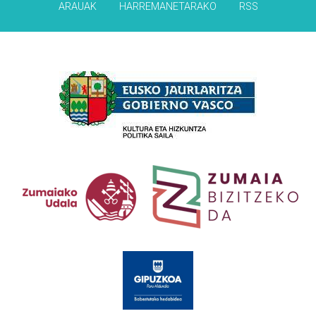
ARAUAK
HARREMANETARAKO
RSS
Babesleak