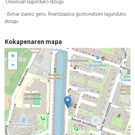
-Diseinuan lagunduko dizugu.
- Behar izanez gero, finantziazioa gestionatzen lagunduko
dizugu.
Kokapenaren mapa
+
−