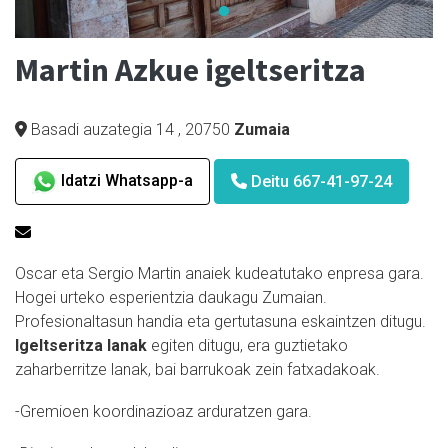
Martin Azkue igeltseritza
Basadi auzategia 14
,
20750
Zumaia
Idatzi Whatsapp-a
Deitu 667-41-97-24
Oscar eta Sergio Martin anaiek kudeatutako enpresa gara.
Hogei urteko esperientzia daukagu Zumaian.
Profesionaltasun handia eta gertutasuna eskaintzen ditugu.
Igeltseritza lanak
egiten ditugu, era guztietako
zaharberritze lanak, bai barrukoak zein fatxadakoak.
-Gremioen koordinazioaz arduratzen gara.