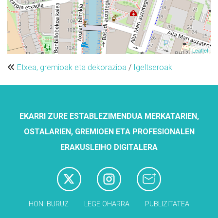
Leaflet
Etxea, gremioak eta dekorazioa
/
Igeltseroak
EKARRI ZURE ESTABLEZIMENDUA MERKATARIEN,
OSTALARIEN, GREMIOEN ETA PROFESIONALEN
ERAKUSLEIHO DIGITALERA
HONI BURUZ
LEGE OHARRA
PUBLIZITATEA