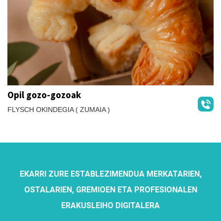
Opil gozo-gozoak
FLYSCH OKINDEGIA ( ZUMAIA )
EKARRI ZURE ESTABLEZIMENDUA MERKATARIEN,
OSTALARIEN, GREMIOEN ETA PROFESIONALEN
ERAKUSLEIHO DIGITALERA