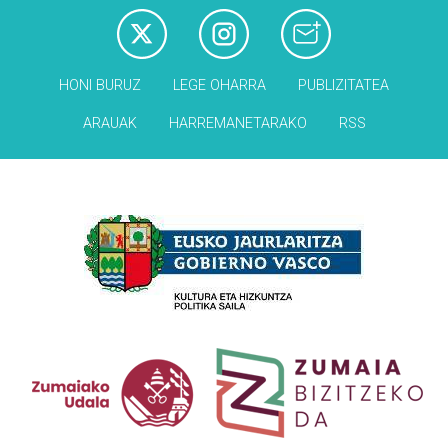
HONI BURUZ
LEGE OHARRA
PUBLIZITATEA
ARAUAK
HARREMANETARAKO
RSS
Babesleak