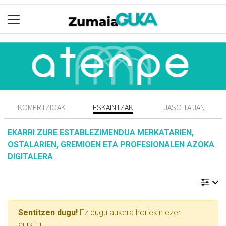
KOMERTZIOAK
ESKAINTZAK
JASO TA JAN
EKARRI ZURE ESTABLEZIMENDUA MERKATARIEN,
OSTALARIEN, GREMIOEN ETA PROFESIONALEN AZOKA
DIGITALERA
Sentitzen dugu!
Ez dugu aukera horiekin ezer
aurkitu...