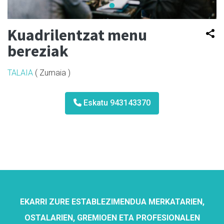
Kuadrilentzat menu
bereziak
TALAIA
( Zumaia )
Eskatu 943143370
EKARRI ZURE ESTABLEZIMENDUA MERKATARIEN,
OSTALARIEN, GREMIOEN ETA PROFESIONALEN