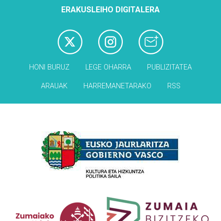
ERAKUSLEIHO DIGITALERA
HONI BURUZ
LEGE OHARRA
PUBLIZITATEA
ARAUAK
HARREMANETARAKO
RSS
Babesleak