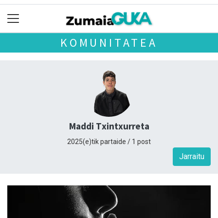
KOMUNITATEA
Maddi Txintxurreta
2025(e)tik partaide / 1 post
Jarraitu