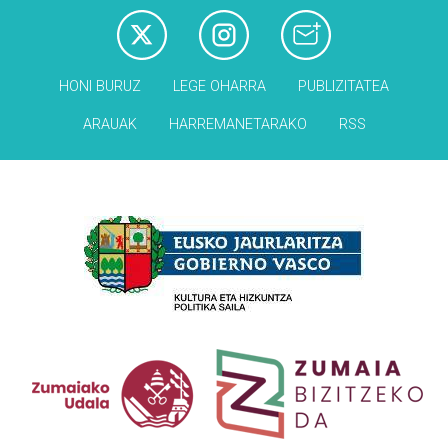
HONI BURUZ
LEGE OHARRA
PUBLIZITATEA
ARAUAK
HARREMANETARAKO
RSS
Babesleak