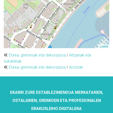
Leaflet
Etxea, gremioak eta dekorazioa
/
Altzariak eta
sukaldeak
Etxea, gremioak eta dekorazioa
/
Arotzak
EKARRI ZURE ESTABLEZIMENDUA MERKATARIEN,
OSTALARIEN, GREMIOEN ETA PROFESIONALEN
ERAKUSLEIHO DIGITALERA