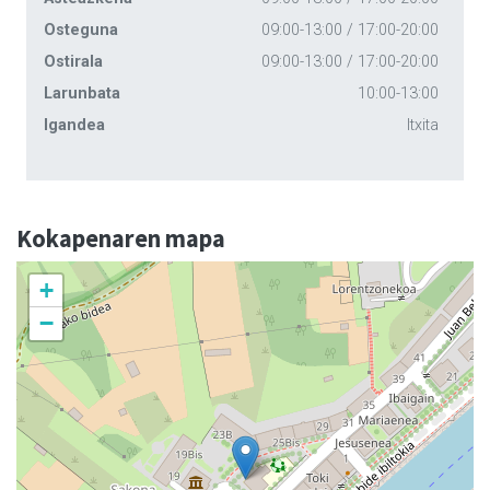
Osteguna
09:00-13:00 / 17:00-20:00
Ostirala
09:00-13:00 / 17:00-20:00
Larunbata
10:00-13:00
Igandea
Itxita
Kokapenaren mapa
+
−