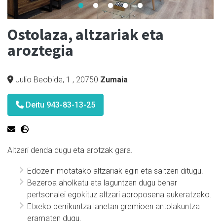
Ostolaza, altzariak eta
aroztegia
Julio Beobide, 1
,
20750
Zumaia
Deitu 943-83-13-25
|
Altzari denda dugu eta arotzak gara.
Edozein motatako altzariak egin eta saltzen ditugu.
Bezeroa aholkatu eta laguntzen dugu behar
pertsonalei egokituz altzari aproposena aukeratzeko.
Etxeko berrikuntza lanetan gremioen antolakuntza
eramaten dugu.