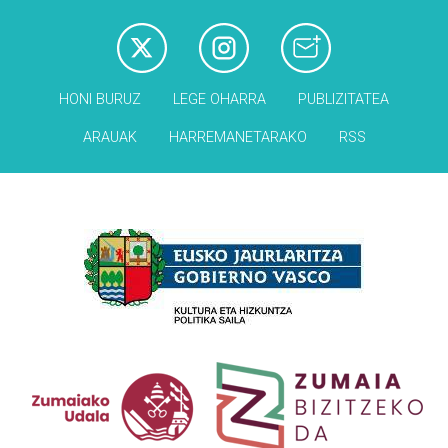
HONI BURUZ
LEGE OHARRA
PUBLIZITATEA
ARAUAK
HARREMANETARAKO
RSS
Babesleak