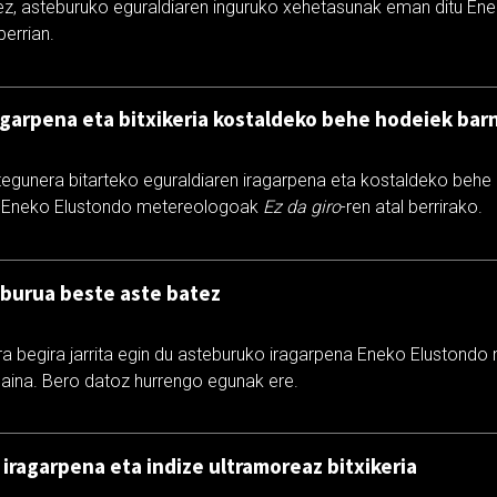
ez, asteburuko eguraldiaren inguruko xehetasunak eman ditu En
berrian.
agarpena eta bitxikeria kostaldeko behe hodeiek ba
stegunera bitarteko eguraldiaren iragarpena eta kostaldeko beh
tu Eneko Elustondo metereologoak
Ez da giro
-ren atal berrirako.
eburua beste aste batez
ra begira jarrita egin du asteburuko iragarpena Eneko Elustondo
saina. Bero datoz hurrengo egunak ere.
 iragarpena eta indize ultramoreaz bitxikeria