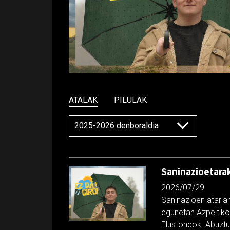
ATALAK
PILULAK
Saninazioetarak
2026/07/29
Saninazioen ataria
egunetan Azpeitiko 
Elustondok. Abuztu