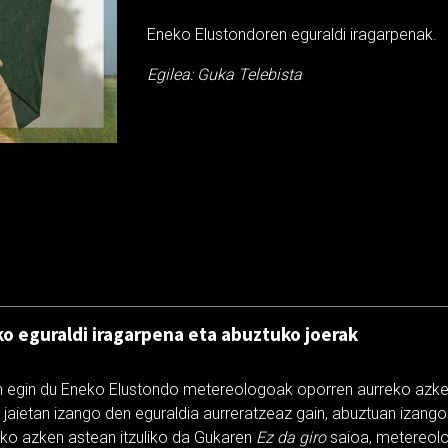
Eneko Elustondoren eguraldi iragarpenak.
Egilea: Guka Telebista
o eguraldi iragarpena eta abuztuko joerak
n egin du Eneko Elustondo metereologoak oporren aurreko azke
jaietan izango den eguraldia aurreratzeaz gain, abuztuan izango 
ko azken astean itzuliko da Gukaren
Ez da giro
saioa, metereolog