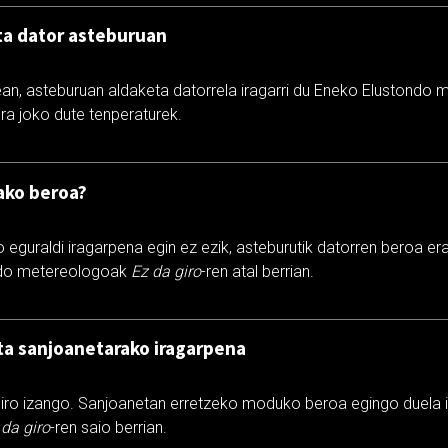
ta dator asteburuan
an, asteburuan aldaketa datorrela iragarri du Eneko Elustondo
ora joko dute tenperaturek.
ako beroa?
guraldi iragarpena egin ez ezik, asteburutik datorren beroa era
ndo metereologoak
Ez da giro
-ren atal berrian.
ta sanjoanetarako iragarpena
iro izango. Sanjoanetan erretzeko moduko beroa egingo duela i
 da giro
-ren saio berrian.