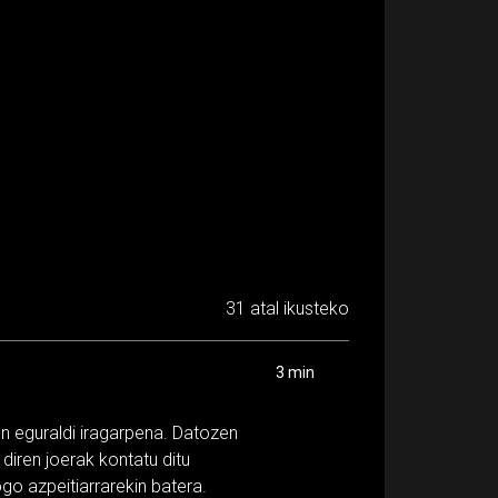
31 atal ikusteko
3 min
n eguraldi iragarpena. Datozen
diren joerak kontatu ditu
o azpeitiarrarekin batera.