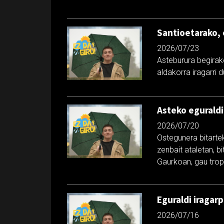
Santioetarako, 
2026/07/23
Asteburura begirak
aldakorra iragarri 
Asteko eguraldi
2026/07/20
Ostegunera bitarte
zenbait ataletan, b
Gaurkoan, gau trop
Eguraldi iragar
2026/07/16