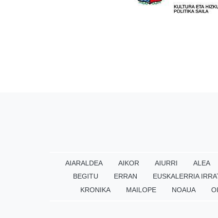
AIARALDEA
AIKOR
AIURRI
ALEA
BEGITU
ERRAN
EUSKALERRIA IRRA
KRONIKA
MAILOPE
NOAUA
O