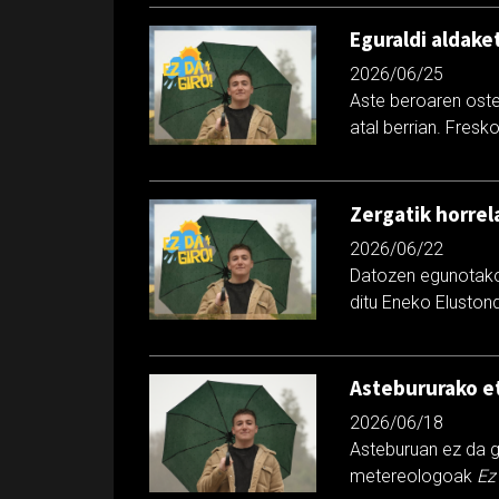
Eguraldi aldake
2026/06/25
Aste beroaren oste
atal berrian. Fresk
Zergatik horrel
2026/06/22
Datozen egunotako e
ditu Eneko Elusto
Astebururako e
2026/06/18
Asteburuan ez da g
metereologoak
Ez