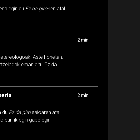
ena egin du
Ez da giro
-ren atal
2 min
metereologoak. Aste honetan,
ertzeladak eman ditu 'Ez da
.
keria
2 min
n du
Ez da giro
saioaren atal
o euririk egin gabe egin