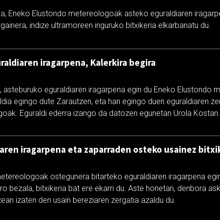
a, Eneko Elustondo metereologoak asteko eguraldiaren iragarp
 gainera, indize ultramoreen inguruko bitxikeria elkarbanatu du.
aldiaren iragarpena, Kalerkira begira
, asteburuko eguraldiaren iragarpena egin du Eneko Elustondo 
ialdia egingo dute Zarautzen, eta han egingo duen eguraldiaren z
goak. Eguraldi ederra izango da datozen egunetan Urola Kostan
aren iragarpena eta zaparraden osteko usainez bitxi
tereologoak ostegunera bitarteko eguraldiaren iragarpena egi
ro bezala, bitxikeria bat ere ekarri du. Aste honetan, denbora ask
tzean izaten den usain bereziaren zergatia azaldu du.