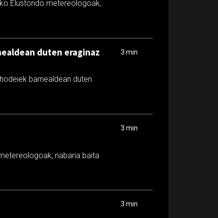
eko Elustondo metereologoak,
rnealdean duten eraginaz
3 min
e hodeiek barnealdean duten
3 min
 metereologoak, nabaria baita
3 min