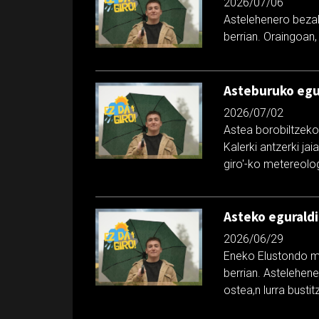
2026/07/06
Astelehenero bezal
berrian. Oraingoan,
Asteburuko egur
2026/07/02
Astea borobiltzeko
Kalerki antzerki ja
giro'-ko metereolo
Asteko eguraldi
2026/06/29
Eneko Elustondo me
berrian. Astelehene
ostea,n lurra busti