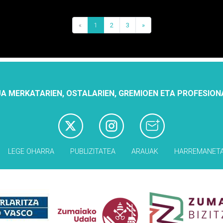
«
1
2
3
»
A MERKATARIEN, OSTALARIEN, GREMIOEN ETA PROFESION
LEGE OHARRA
PUBLIZITATEA
ARAUAK
HARREMANET
Babesleak