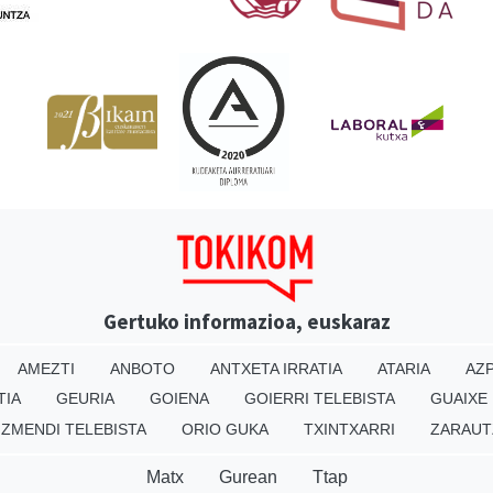
Gertuko informazioa, euskaraz
AMEZTI
ANBOTO
ANTXETA IRRATIA
ATARIA
AZP
TIA
GEURIA
GOIENA
GOIERRI TELEBISTA
GUAIXE
IZMENDI TELEBISTA
ORIO GUKA
TXINTXARRI
ZARAUT
Matx
Gurean
Ttap