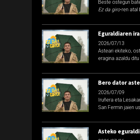
Beste ostegun bat
Ez da giro
-ren atal 
Eguraldiaren ir
2026/07/13
Asteari ekiteko, o
eragina azaldu di
Bero dator ast
2026/07/09
Iruñera eta Lesaka
San Fermin jaien u
Asteko eguraldi