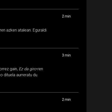
2 min
-ren azken atalean. Eguraldi
3 min
orrez gain,
Ez da giro
-ren
o dituela aurreratu du.
2 min