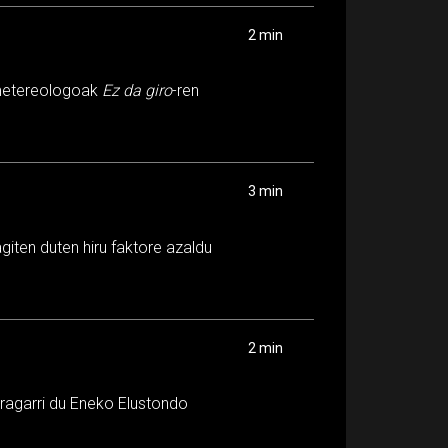
2 min
 metereologoak
Ez da giro
-ren
3 min
giten duten hiru faktore azaldu
2 min
ragarri du Eneko Elustondo