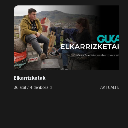
Elkarrizketak
36 atal / 4 denboraldi
AKTUALITATEA