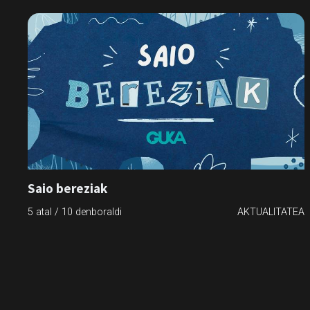
Saio bereziak
5 atal / 10 denboraldi
AKTUALITATEA