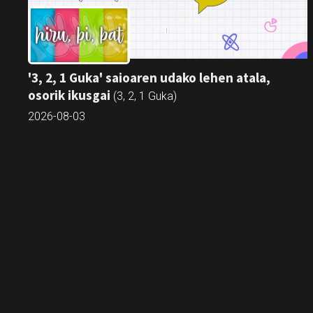
'3, 2, 1 Guka' saioaren udako lehen atala,
osorik ikusgai
(3, 2, 1 Guka)
2026-08-03