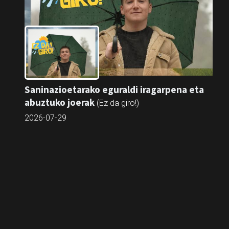
Saninazioetarako eguraldi iragarpena eta
abuztuko joerak
(Ez da giro!)
2026-07-29