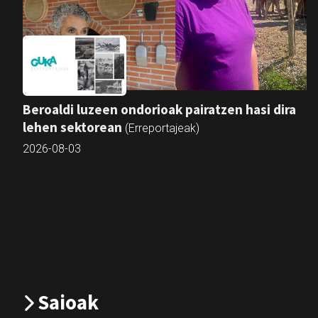
Beroaldi luzeen ondorioak pairatzen hasi dira
lehen sektorean
(Erreportajeak)
2026-08-03
Saioak