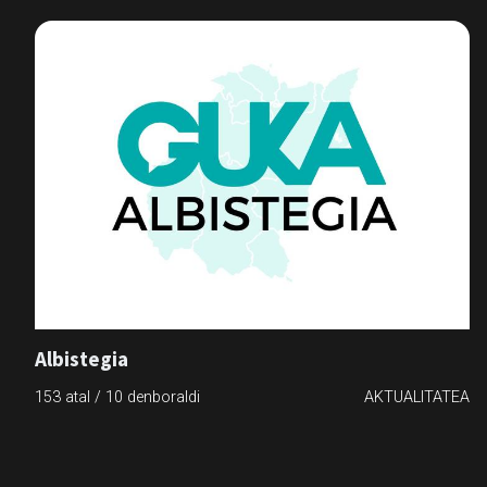
Albistegia
153 atal / 10 denboraldi
AKTUALITATEA