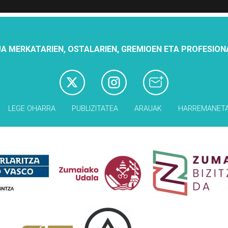
A MERKATARIEN, OSTALARIEN, GREMIOEN ETA PROFESION
LEGE OHARRA
PUBLIZITATEA
ARAUAK
HARREMANET
Babesleak