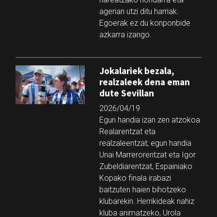
agerian utzi ditu harriak.
Egoerak ez du konponbide
azkarra izango.
Jokalariek bezala,
realzaleek dena eman
dute Sevillan
2026/04/19
Egun handia izan zen atzokoa
Realarentzat eta
realzaleentzat; egun handia
Unai Marrerorentzat eta Igor
Zubeldiarentzat, Espainiako
Kopako finala irabazi
baitzuten haien bihotzeko
klubarekin. Herrikideak nahiz
kluba animatzeko, Urola