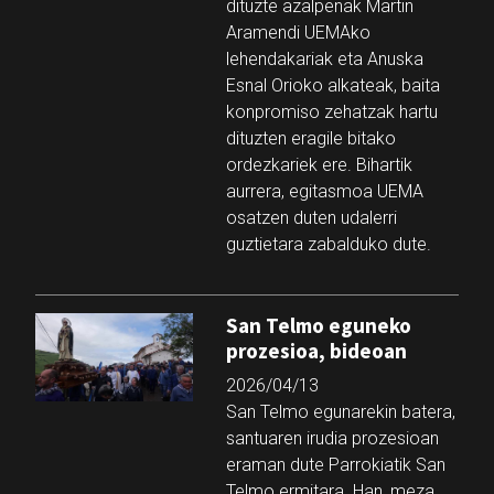
dituzte azalpenak Martin
Aramendi UEMAko
lehendakariak eta Anuska
Esnal Orioko alkateak, baita
konpromiso zehatzak hartu
dituzten eragile bitako
ordezkariek ere. Bihartik
aurrera, egitasmoa UEMA
osatzen duten udalerri
guztietara zabalduko dute.
San Telmo eguneko
prozesioa, bideoan
2026/04/13
San Telmo egunarekin batera,
santuaren irudia prozesioan
eraman dute Parrokiatik San
Telmo ermitara. Han, meza