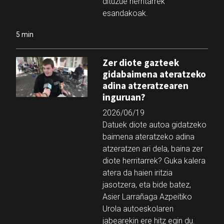
dituzue herritarrek
esandakoak.
5 min
Zer diote gazteek
gidabaimena ateratzeko
adina atzeratzearen
inguruan?
2026/06/19
Datuek diote autoa gidatzeko
baimena ateratzeko adina
atzeratzen ari dela, baina zer
diote herritarrek? Guka kalera
atera da haien iritzia
jasotzera, eta bide batez,
Asier Larrañaga Azpeitiko
Urola autoeskolaren
jabearekin ere hitz egin du.