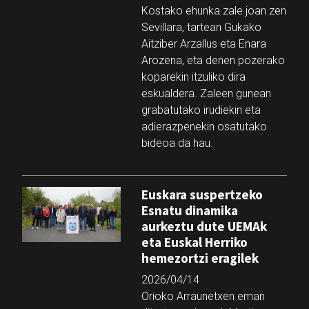
Kostako ehunka zale joan zen
Sevillara, tartean Gukako
Aitziber Arzallus eta Enara
Arozena, eta denen pozerako
koparekin itzuliko dira
eskualdera. Zaleen gunean
grabatutako irudiekin eta
adierazpenekin osatutako
bideoa da hau.
Euskara suspertzeko
Esnatu dinamika
aurkeztu dute UEMAk
eta Euskal Herriko
hemezortzi eragilek
2026/04/14
Orioko Arraunetxen eman