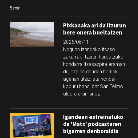
5 min
Pixkanaka ari da Itzurun
bere onera bueltatzen
2026/06/11
Neguan izandako itsaso
zakarrak Itzurun hareatzako
hondarra itsasazpira eraman
du, azpian dauden harriak
agerian utziz, eta hondar
kopuru handi bat San Telmo
aldera eramanez.
Igandean estreinatuko
da 'Matx' podcastaren
bigarren denboraldia