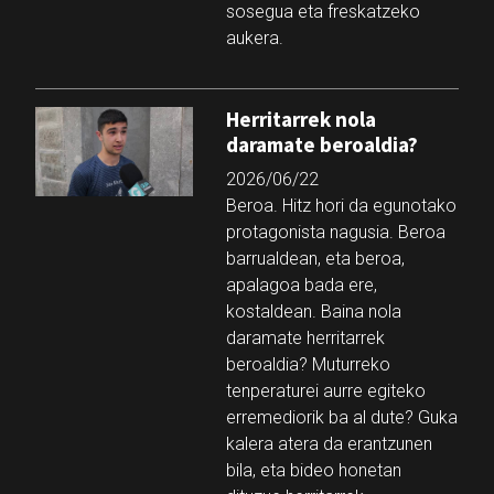
sosegua eta freskatzeko
aukera.
Herritarrek nola
daramate beroaldia?
2026/06/22
Beroa. Hitz hori da egunotako
protagonista nagusia. Beroa
barrualdean, eta beroa,
apalagoa bada ere,
kostaldean. Baina nola
daramate herritarrek
beroaldia? Muturreko
tenperaturei aurre egiteko
erremediorik ba al dute? Guka
kalera atera da erantzunen
bila, eta bideo honetan