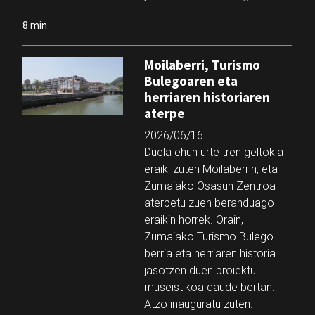
8 min
Moilaberri, Turismo
Bulegoaren eta
herriaren historiaren
aterpe
2026/06/16
Duela ehun urte tren geltokia
eraiki zuten Moilaberrin, eta
Zumaiako Osasun Zentroa
aterpetu zuen beranduago
eraikin horrek. Orain,
Zumaiako Turismo Bulego
berria eta herriaren historia
jasotzen duen proiektu
museistikoa daude bertan.
Atzo inauguratu zuten.