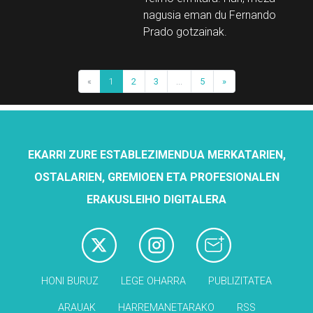
nagusia eman du Fernando
Prado gotzainak.
«
1
2
3
...
5
»
EKARRI ZURE ESTABLEZIMENDUA MERKATARIEN,
OSTALARIEN, GREMIOEN ETA PROFESIONALEN
ERAKUSLEIHO DIGITALERA
HONI BURUZ
LEGE OHARRA
PUBLIZITATEA
ARAUAK
HARREMANETARAKO
RSS