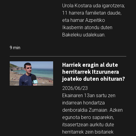
Urola Kostara uda igarotzera;
11 harrera familietan daude,
eta hamar Azpeitiko
Ikasberrin atondu duten
Bakeleku udalekuan.
9 min
Harriek eragin al dute
herritarrek Itzurunera
joateko duten ohituran?
2026/06/23
Ekainaren 13an sartu zen
indarrean hondartza
denboraldia Zumaian. Azken
egunota bero saparekin,
itsasertzean aurkitu dute
herritarrek zein bisitariek