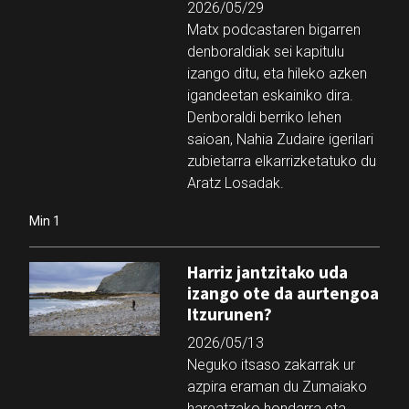
2026/05/29
Matx podcastaren bigarren
denboraldiak sei kapitulu
izango ditu, eta hileko azken
igandeetan eskainiko dira.
Denboraldi berriko lehen
saioan, Nahia Zudaire igerilari
zubietarra elkarrizketatuko du
Aratz Losadak.
Min 1
Harriz jantzitako uda
izango ote da aurtengoa
Itzurunen?
2026/05/13
Neguko itsaso zakarrak ur
azpira eraman du Zumaiako
hareatzako hondarra eta