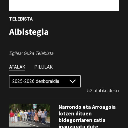
TELEBISTA
Albistegia
Egilea: Guka Telebista
ATALAK
PILULAK
52 atal ikusteko
Narrondo eta Arroagoia
lotzen dituen
bidegorriaren zatia
inauguratu dute