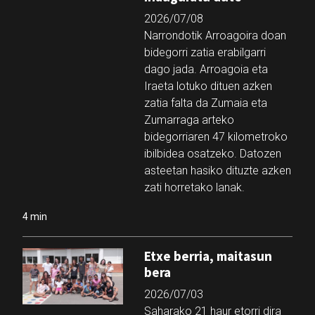
2026/07/08
Narrondotik Arroagoira doan
bidegorri zatia erabilgarri
dago jada. Arroagoia eta
Iraeta lotuko dituen azken
zatia falta da Zumaia eta
Zumarraga arteko
bidegorriaren 47 kilometroko
ibilbidea osatzeko. Datozen
asteetan hasiko dituzte azken
zati horretako lanak.
4 min
Etxe berria, maitasun
bera
2026/07/03
Saharako 21 haur etorri dira