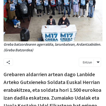
Greba batzordearen agerraldia, larunbatean, Ardantzabiden.
(Greba Batzordea)
Entzun
Grebaren aldarrien artean dago Lanbide
Arteko Gutxieneko Soldata Euskal Herrian
erabakitzea, eta soldata hori 1.500 eurokoa
izan dadila eskatzea. Zumaiako Udalak eta
Urola Kostako Udal Elkartean bat egingo