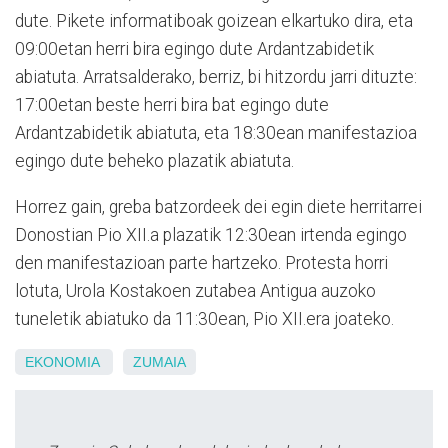
dute. Pikete informatiboak goizean elkartuko dira, eta
09:00etan herri bira egingo dute Ardantzabidetik
abiatuta. Arratsalderako, berriz, bi hitzordu jarri dituzte:
17:00etan beste herri bira bat egingo dute
Ardantzabidetik abiatuta, eta 18:30ean manifestazioa
egingo dute beheko plazatik abiatuta.
Horrez gain, greba batzordeek dei egin diete herritarrei
Donostian Pio XII.a plazatik 12:30ean irtenda egingo
den manifestazioan parte hartzeko. Protesta horri
lotuta, Urola Kostakoen zutabea Antigua auzoko
tuneletik abiatuko da 11:30ean, Pio XII.era joateko.
EKONOMIA
ZUMAIA