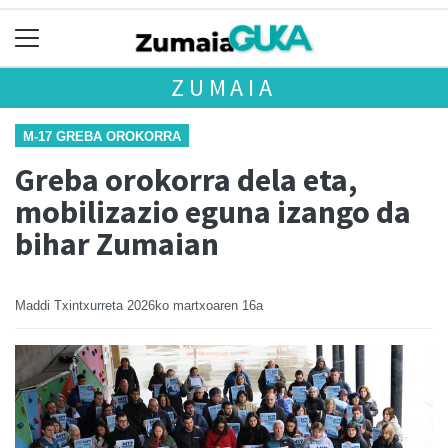
ZUMAIA
M-17 GREBA OROKORRA
Greba orokorra dela eta,
mobilizazio eguna izango da
bihar Zumaian
Maddi Txintxurreta
2026ko martxoaren 16a