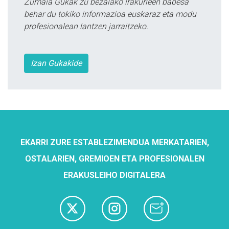
Zumaia Gukak zu bezalako irakurleen babesa
behar du tokiko informazioa euskaraz eta modu
profesionalean lantzen jarraitzeko.
Izan Gukakide
EKARRI ZURE ESTABLEZIMENDUA MERKATARIEN,
OSTALARIEN, GREMIOEN ETA PROFESIONALEN
ERAKUSLEIHO DIGITALERA