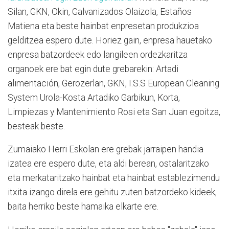
Silan, GKN, Okin, Galvanizados Olaizola, Estaños
Matiena eta beste hainbat enpresetan produkzioa
gelditzea espero dute. Horiez gain, enpresa hauetako
enpresa batzordeek edo langileen ordezkaritza
organoek ere bat egin dute grebarekin: Artadi
alimentación, Gerozerlan, GKN, I.S.S European Cleaning
System Urola-Kosta Artadiko Garbikun, Korta,
Limpiezas y Mantenimiento Rosi eta San Juan egoitza,
besteak beste.
Zumaiako Herri Eskolan ere grebak jarraipen handia
izatea ere espero dute, eta aldi berean, ostalaritzako
eta merkataritzako hainbat eta hainbat establezimendu
itxita izango direla ere gehitu zuten batzordeko kideek,
baita herriko beste hamaika elkarte ere.