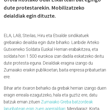
dute protestarekin. Mobilizatzeko
deialdiak egin dituzte.
ELA, LAB, Steilas, Hiru eta Etxalde sindikatuek
grebarako deialdia egin dute biharko. Lanbide Arteko
Gutxieneko Soldata Euskal Herrian erabakitzea, eta
soldata hori 1.500 eurokoa izan dadila eskatzeko deitu
dute protesta eguna. Deialdiak eragina izango du
Zumaiako eraikin publikoetan, baita enpresa pribatuetan
ere.
Bihar arte itxaron beharko da grebak herrian izango duen
eragin erreala ezagutzeko, hala eta guztiz ere, datu
batzuk eman zituen
Zumaiako Greba batzordeak
larunbatean egin zuen agerraldian
: Mendiaraiz, Korta,