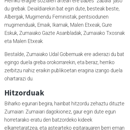
Herriko eragile sozialen artean ere babes "zabala" jaso
du grebak. Deialdiarekin bat egin dute, besteak beste,
Albergak, Mugimendu Feministak, pentsiodunen
mugimenduak, Ernaik, Ikamak, Malen Etxeak, Gure
Eskuk, Zumaiako Gazte Asanbladak, Zumaiako Txosnak
eta Malen Etxeak.
Bestalde, Zumaiako Udal Gobernuak ere adierazi du bat
egingo duela greba orokorrarekin, eta beraz, herriko
zerbitzu nahiz eraikin publikoetan eragina izango duela
ohartarazi du.
Hitzorduak
Biharko egunari begira, hainbat hitzordu zehaztu dituzte
Zumaian: Zumaiari dagokionez, gaur egin dute egun
horretarako eratu den batzordeko kideek
elkarretaratzea, eta astearteko egitarauaren berri eman