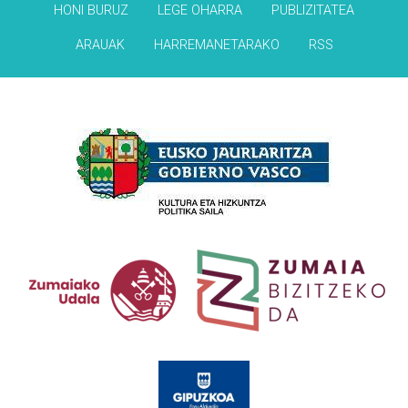
HONI BURUZ
LEGE OHARRA
PUBLIZITATEA
ARAUAK
HARREMANETARAKO
RSS
Babesleak