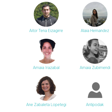
Aitor Tena Eizagirre
Alaia Hernandez
Amaia Irazabal
Amaia Zubimendi
Ane Zabaleta Lopetegi
Antipodak