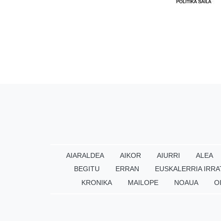
AIARALDEA
AIKOR
AIURRI
ALEA
BEGITU
ERRAN
EUSKALERRIA IRRA
KRONIKA
MAILOPE
NOAUA
O