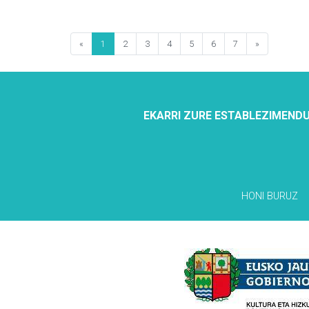
«
1
2
3
4
5
6
7
»
EKARRI ZURE ESTABLEZIMENDU
HONI BURUZ