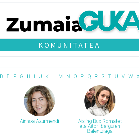
KOMUNITATEA
D
E
F
G
H
I
J
K
L
M
N
O
P
Q
R
S
T
U
V
W
a
Ainhoa Azurmendi
Aisling Bux Romatet
eta Aitor Ibarguren
Balentziaga