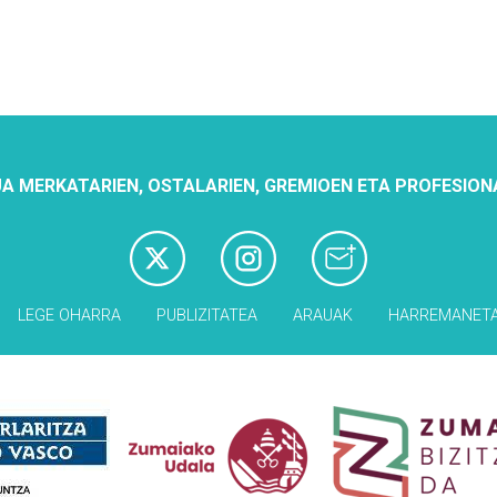
A MERKATARIEN, OSTALARIEN, GREMIOEN ETA PROFESION
LEGE OHARRA
PUBLIZITATEA
ARAUAK
HARREMANET
Babesleak