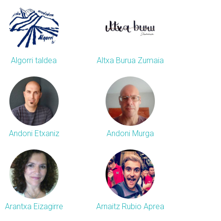
Algorri taldea
Altxa Burua Zumaia
Andoni Etxaniz
Andoni Murga
Arantxa Eizagirre
Arnaitz Rubio Aprea