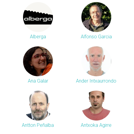
Alberga
Alfonso Garcia
Ana Galar
Ander Intxaurrondo
Antton Peñalba
Antxoka Agirre