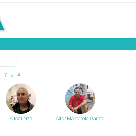
X
Y
Z
#
Aitor Leiza
Aitor Manterola Garate