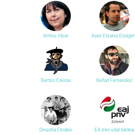
Arritxu Iribar
Asier Etxaniz Eizagir
Bertso Eskola
Beñat Fernandez
Dinastia Etxabe
EAJren udal taldea