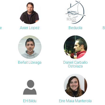
re
Axier Lopez
Beduola
B
Beñat Lizeaga
Daniel Carballo
Ostolaza
EH Bildu
Eire Maia Manterola