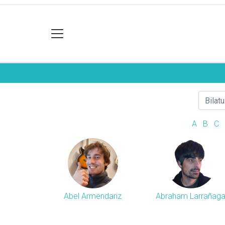
A
B
C
Abel Armendariz
Abraham Larrañag