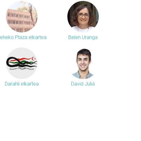
eheko Plaza elkartea
Belen Uranga
Darahli elkartea
David Juliá