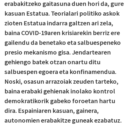
erabakitzeko gaitasuna duen hori da, gure
kasuan Estatua. Teorialari politiko askok
zioten Estatua indarra galtzen ari zela,
baina COVID-19aren krisiarekin berriz ere
gailendu da benetako eta salbuespeneko
presio mekanismo gisa. Jendartearen
gehiengo batek otzan onartu ditu
salbuespen egoera eta konfinamendua.
Noski, osasun arrazoiak zeuden tarteko,
baina erabaki gehienak inolako kontrol
demokratikorik gabeko foroetan hartu
dira. Espainiaren kasuan, gainera,
autonomien erabakitze guneak ezabatuz.