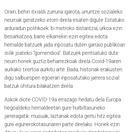
Orain, behin itxialdi zurruna igarota, urruntze sozialeko
neurriak geratzeko etorri direla esaten digute Estatuko
arduradun politikoek: bi metroko distantzia, urkoa ezin
besarkatzea, barre elkarrekin ezin egitea edota
herrialde batzuek jada inposatu duten garraio publikoan
isilik joateko “gomendioa”. Batzuek pentsatuko dute
neurri horiek guztiz beharrezkoak direla Covid-19aren
aurkako txertoa aurkitu arte. Bada, historiak erakusten
digu salbuespen egoeran inposatutako jarrera sozial
batzuk ohitura bilakatzen direla.
Askok diote COVID-19a errazago hedatu dela Europa
hegoaldeko herrialdeetan gure hurbiltasuneko
jarreragatik: musuak, laztanak edota gertu hitz egitea
gure egunerokotasunaren parte direlako. Horiek ezin