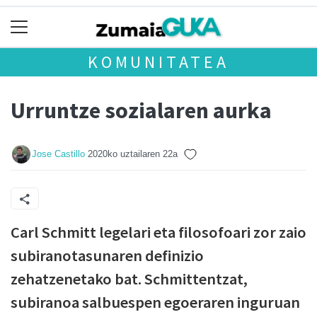
KOMUNITATEA
Urruntze sozialaren aurka
Jose Castillo
2020ko uztailaren 22a
Carl Schmitt legelari eta filosofoari zor zaio
subiranotasunaren definizio
zehatzenetako bat. Schmittentzat,
subiranoa salbuespen egoeraren inguruan