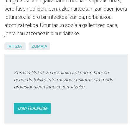
ditugu ikusi orain gaitz baten moduan. Kapitalismoak,
bere fase neoliberalean, azken urteetan izan duen joera
lotura sozial oro birrintzekoa izan da, norbanakoa
atomizatzekoa. Urruntasun soziala gailentzen bada,
joera hau atzeraezin bihur daiteke.
IRITZIA
ZUMAIA
Zumaia Gukak zu bezalako irakurleen babesa
behar du tokiko informazioa euskaraz eta modu
profesionalean lantzen jarraitzeko.
Izan Gukakide