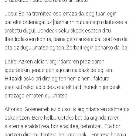
Josu: Baina tramitea oso erraza da, segituan egin
daiteke ordenagailuz [hamar minutuan egin daitekeela
probatu dugu]. Jendeak sekulakoak esaten ditu
Iberdrolakoen kontra, baina gero aukera bat sortzen da
eta ez dugu urratsa egiten. Zerbait egin beharko da, ba!
Leire: Azken aldian, argindarraren prezioaren
igoerarekin, jende gehiago ari da bazkide egiten.
Hitzaldi asko ari dira egiten herriz herri, faktura
esplikatzeko, adibidez, eta ekitaldi horiekin jendeak
errazago ematen du urratsa.
Alfonso: Goienerrek ez du soilik argindarraren salmenta
eskaintzen. Bere helburuetako bat da argindarraren
sistema eraldatzea, hor eragitea, behintzat. Eta hor
sartzen dira militantzia, boluntarioak… Enpresa bezala,