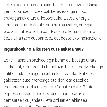
betiko beste enpresa handi hauetako edozein. Baina
gero ikusi nuen proiektuak berak ezaugarri oso
erakargarriak dituela, kooperatiba izatea, energia
berriztagarriak bultzatzea, herrikoa izatea, energia
ekoizle izateko helburua… Neuk ere kontsumitzaile
bezala hartzen dut parte, ez dut bestelako inplikaziorik.
Ingurukoek nola ikusten dute aukera hau?
Leire: Hasieran bazkide egin behar da, badago urrats
aktibo bat, eskatzen du tramitazio bat egitea. Merkeago
balitz jende gehiago apuntatuko litzateke. Batzuek
galdetzen dute merkeago ote den, eta ezezkoa
erantzutean “orduan zertarako” esaten dute. Beste
enpresa erraldoi horiek ez direla hondoratuko
pentsatzen du jendeak, eta orduan ez aldatzea
erabakitzen dute. Zertarako arriskatu.