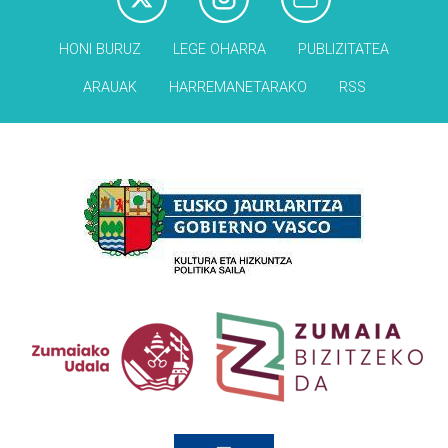
HONI BURUZ
LEGE OHARRA
PUBLIZITATEA
ARAUAK
HARREMANETARAKO
RSS
Babesleak