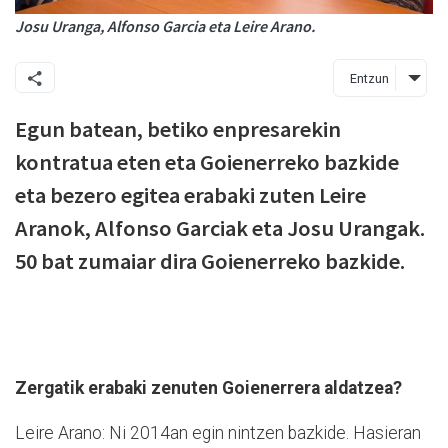
Josu Uranga, Alfonso Garcia eta Leire Arano.
Entzun
Egun batean, betiko enpresarekin
kontratua eten eta Goienerreko bazkide
eta bezero egitea erabaki zuten Leire
Aranok, Alfonso Garciak eta Josu Urangak.
50 bat zumaiar dira Goienerreko bazkide.
Zergatik erabaki zenuten Goienerrera aldatzea?
Leire Arano: Ni 2014an egin nintzen bazkide. Hasieran