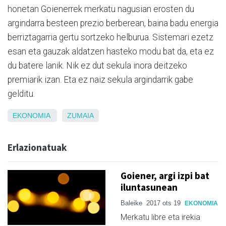
honetan Goienerrek merkatu nagusian erosten du
argindarra besteen prezio berberean, baina badu energia
berriztagarria gertu sortzeko helburua. Sistemari ezetz
esan eta gauzak aldatzen hasteko modu bat da, eta ez
du batere lanik. Nik ez dut sekula inora deitzeko
premiarik izan. Eta ez naiz sekula argindarrik gabe
gelditu.
EKONOMIA
ZUMAIA
Erlazionatuak
Goiener, argi izpi bat
iluntasunean
Baleike
2017 ots 19
EKONOMIA
Merkatu libre eta irekia