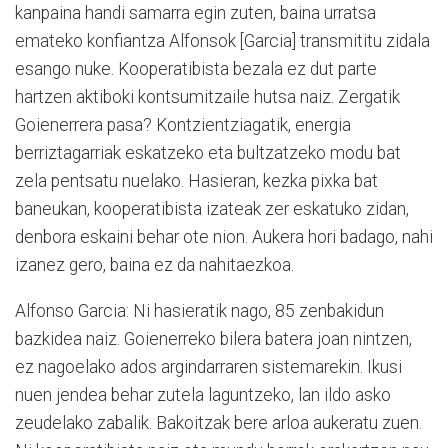
kanpaina handi samarra egin zuten, baina urratsa
emateko konfiantza Alfonsok [Garcia] transmititu zidala
esango nuke. Kooperatibista bezala ez dut parte
hartzen aktiboki kontsumitzaile hutsa naiz. Zergatik
Goienerrera pasa? Kontzientziagatik, energia
berriztagarriak eskatzeko eta bultzatzeko modu bat
zela pentsatu nuelako. Hasieran, kezka pixka bat
baneukan, kooperatibista izateak zer eskatuko zidan,
denbora eskaini behar ote nion. Aukera hori badago, nahi
izanez gero, baina ez da nahitaezkoa.
Alfonso Garcia: Ni hasieratik nago, 85 zenbakidun
bazkidea naiz. Goienerreko bilera batera joan nintzen,
ez nagoelako ados argindarraren sistemarekin. Ikusi
nuen jendea behar zutela laguntzeko, lan ildo asko
zeudelako zabalik. Bakoitzak bere arloa aukeratu zuen.