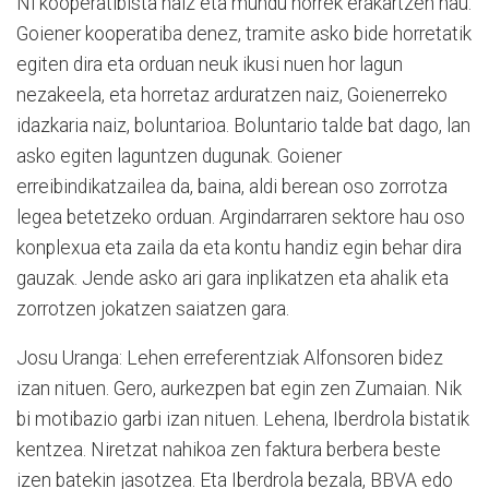
Ni kooperatibista naiz eta mundu horrek erakartzen nau.
Goiener kooperatiba denez, tramite asko bide horretatik
egiten dira eta orduan neuk ikusi nuen hor lagun
nezakeela, eta horretaz arduratzen naiz, Goienerreko
idazkaria naiz, boluntarioa. Boluntario talde bat dago, lan
asko egiten laguntzen dugunak. Goiener
erreibindikatzailea da, baina, aldi berean oso zorrotza
legea betetzeko orduan. Argindarraren sektore hau oso
konplexua eta zaila da eta kontu handiz egin behar dira
gauzak. Jende asko ari gara inplikatzen eta ahalik eta
zorrotzen jokatzen saiatzen gara.
Josu Uranga: Lehen erreferentziak Alfonsoren bidez
izan nituen. Gero, aurkezpen bat egin zen Zumaian. Nik
bi motibazio garbi izan nituen. Lehena, Iberdrola bistatik
kentzea. Niretzat nahikoa zen faktura berbera beste
izen batekin jasotzea. Eta Iberdrola bezala, BBVA edo