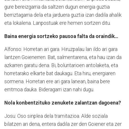
gure bereizgarria da saltzen dugun energia guztia
berriztagarria dela eta jarduera guztia izan dadila ahalik
eta lokalena. Lanpostuak ere hemen sortzen ditu.
Baina energia sortzeko pausoa falta da oraindik…
Alfonso: Horretan ari gara. Hiruzpalau lan ildo ari gara
lantzen Goienerren. Bat, salmentarena, eta hau izan da
azkarren garatu dena. Bi, boluntarioen antolaketa, eta
horretarako elkarte bat daukagu. Eta hiru, energiaren
sormena. Horretan ere ari gara lanean, baina bere
erritmoa dauka. Bideragarri izan nahi dugu.
Nola konbentzituko zenukete zalantzan dagoena?
Josu: Oso sinplea dela tramitazioa. Alde soziala
bilatzen ari dena, entera dadila zer den Goiener eta zer