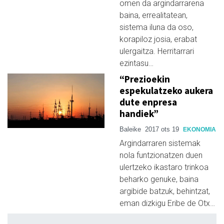
omen da argindarrarena
baina, errealitatean,
sistema iluna da oso,
korapiloz josia, erabat
ulergaitza. Herritarrari
ezintasu…
“Prezioekin
espekulatzeko aukera
dute enpresa
handiek”
Baleike
2017 ots 19
EKONOMIA
Argindarraren sistemak
nola funtzionatzen duen
ulertzeko ikastaro trinkoa
beharko genuke, baina
argibide batzuk, behintzat,
eman dizkigu Eribe de Otx…