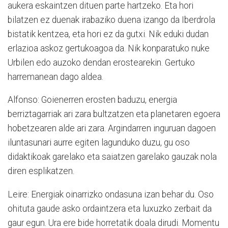
aukera eskaintzen dituen parte hartzeko. Eta hori
bilatzen ez duenak irabaziko duena izango da Iberdrola
bistatik kentzea, eta hori ez da gutxi. Nik eduki dudan
erlazioa askoz gertukoagoa da. Nik konparatuko nuke
Urbilen edo auzoko dendan erostearekin. Gertuko
harremanean dago aldea.
Alfonso: Goienerren erosten baduzu, energia
berriztagarriak ari zara bultzatzen eta planetaren egoera
hobetzearen alde ari zara. Argindarren inguruan dagoen
iluntasunari aurre egiten lagunduko duzu, gu oso
didaktikoak garelako eta saiatzen garelako gauzak nola
diren esplikatzen.
Leire: Energiak oinarrizko ondasuna izan behar du. Oso
ohituta gaude asko ordaintzera eta luxuzko zerbait da
gaur egun. Ura ere bide horretatik doala dirudi. Momentu