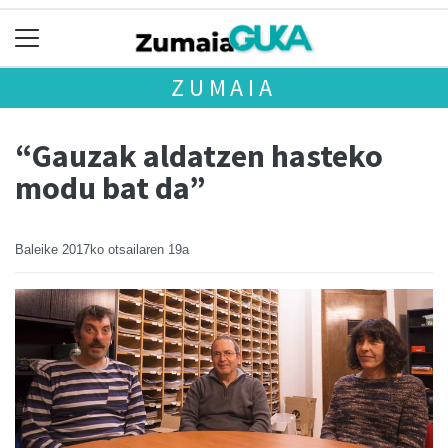
ZUMAIA
“Gauzak aldatzen hasteko
modu bat da”
Baleike
2017ko otsailaren 19a