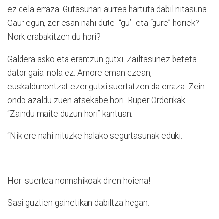
ez dela erraza. Gutasunari aurrea hartuta dabil nitasuna.
Gaur egun, zer esan nahi dute
“gu”
eta “gure” horiek?
Nork erabakitzen du hori?
Galdera asko eta erantzun gutxi. Zailtasunez beteta
dator gaia, nola ez. Amore eman ezean,
euskaldunontzat ezer gutxi suertatzen da erraza. Zein
ondo azaldu zuen atsekabe hori
Ruper Ordorikak
“Zaindu maite duzun hori” kantuan:
“Nik ere nahi nituzke halako segurtasunak eduki.
…
Hori suertea nonnahikoak diren hoiena!
Sasi guztien gainetikan dabiltza hegan.