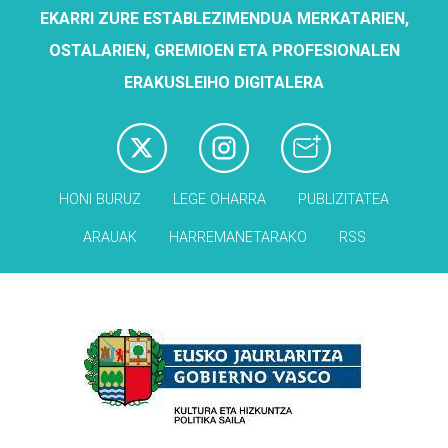
EKARRI ZURE ESTABLEZIMENDUA MERKATARIEN,
OSTALARIEN, GREMIOEN ETA PROFESIONALEN
ERAKUSLEIHO DIGITALERA
HONI BURUZ
LEGE OHARRA
PUBLIZITATEA
ARAUAK
HARREMANETARAKO
RSS
Babesleak