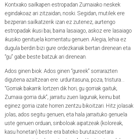
Kontxako sailkapen estropadan Zumaiako neskek
egindakoaz ari zitzaidan, noski. Segidan, mutilek ere
bezperan sailkatzerik izan ez zutenez, aurtengo
estropadak ikusi bai, baina lasaiago, askoz ere lasaiago
ikusiko genituela komentatu genuen. Alegia, lehia ez
dugula berdin bizi gure ordezkariak bertan direnean eta
“gu” gabe beste batzuk ari direnean.
Ados ginen biok. Ados ginen “gureek” sorrarazten
digutena azaltzean ere: urduritasuna,
poza, tristura…
“Gorriak bakarrik lortzen dik hori, gu gorriak gaituk,
Zumaia gorria duk”, jarraitu zuen lagunak, keinu bat
eginez gorria izate horren zentzu bikoitzari. Hitz jolasak
jolas, ados segitu genuen, eta hala jarraituko genuela
uste genuen orduan, sinboloak aipatzeak (koloreak,
kasu honetan) beste era bateko burutazioetara