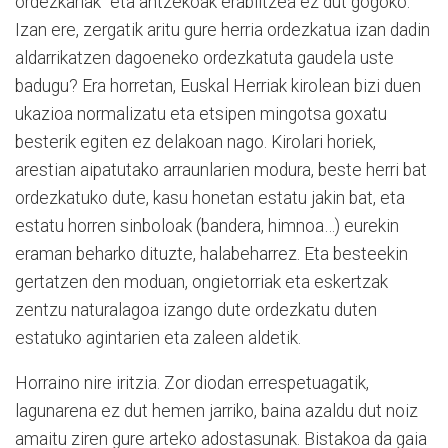
ordezkariak” eta antzekoak erabiltzea ez dut gogoko.
Izan ere, zergatik aritu gure herria ordezkatua izan dadin
aldarrikatzen dagoeneko ordezkatuta gaudela uste
badugu?
Era horretan, Euskal Herriak kirolean bizi duen
ukazioa normalizatu eta etsipen mingotsa goxatu
besterik egiten ez delakoan nago. Kirolari horiek,
arestian aipatutako arraunlarien modura, beste herri bat
ordezkatuko dute, kasu honetan estatu jakin bat, eta
estatu horren sinboloak (bandera, himnoa…) eurekin
eraman beharko dituzte, halabeharrez. Eta besteekin
gertatzen den moduan, ongietorriak eta eskertzak
zentzu naturalagoa izango dute ordezkatu duten
estatuko agintarien eta zaleen aldetik.
Horraino nire iritzia. Zor diodan errespetuagatik,
lagunarena ez dut hemen jarriko, baina azaldu dut noiz
amaitu ziren gure arteko adostasunak. Bistakoa da gaia