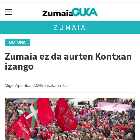
ZUMAIA
GUTUNA
Zumaia ez da aurten Kontxan
izango
Migel Aperribai
2024ko irailaren 7a