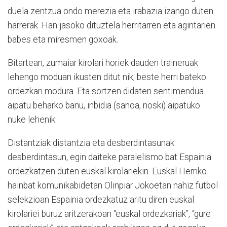
duela zentzua ondo merezia eta irabazia izango duten
harrerak. Han jasoko dituztela herritarren eta agintarien
babes eta miresmen goxoak.
Bitartean, zumaiar kirolari horiek dauden traineruak
lehengo moduan ikusten ditut nik, beste herri bateko
ordezkari modura. Eta sortzen didaten sentimendua
aipatu beharko banu, inbidia (sanoa, noski) aipatuko
nuke lehenik.
Distantziak distantzia eta desberdintasunak
desberdintasun, egin daiteke paralelismo bat Espainia
ordezkatzen duten euskal kirolariekin.
Euskal Herriko
hainbat komunikabidetan Olinpiar Jokoetan nahiz futbol
selekzioan Espainia ordezkatuz aritu diren euskal
kirolariei buruz aritzerakoan “euskal ordezkariak”, “gure