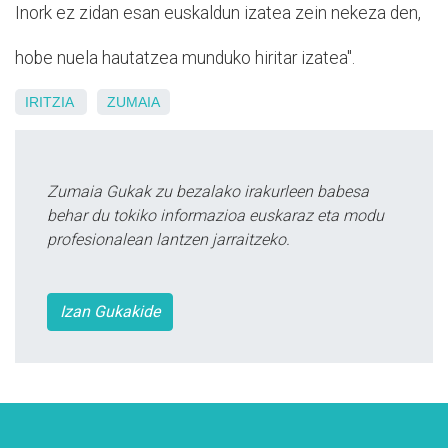
Inork ez zidan esan euskaldun izatea zein nekeza den,
hobe nuela hautatzea munduko hiritar izatea".
IRITZIA
ZUMAIA
Zumaia Gukak zu bezalako irakurleen babesa
behar du tokiko informazioa euskaraz eta modu
profesionalean lantzen jarraitzeko.
Izan Gukakide