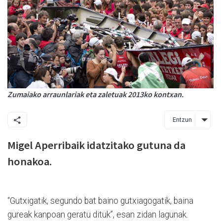
Zumaiako arraunlariak eta zaletuak 2013ko kontxan.
Entzun
Migel Aperribaik idatzitako gutuna da
honakoa.
“Gutxigatik, segundo bat baino gutxiagogatik, baina
gureak kanpoan geratu dituk”, esan zidan lagunak.