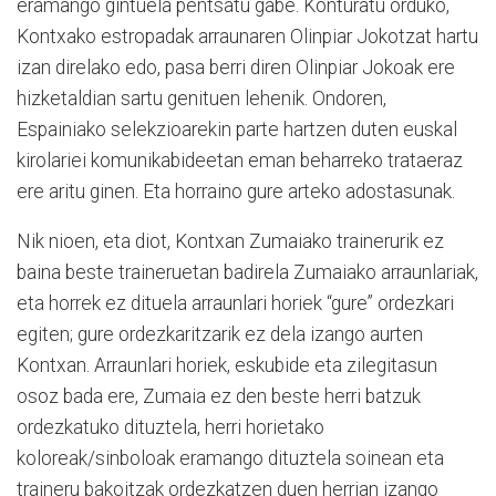
eramango gintuela pentsatu gabe. Konturatu orduko,
Kontxako estropadak arraunaren Olinpiar Jokotzat hartu
izan direlako edo, pasa berri diren Olinpiar Jokoak ere
hizketaldian sartu genituen lehenik. Ondoren,
Espainiako selekzioarekin parte hartzen duten euskal
kirolariei komunikabideetan eman beharreko trataeraz
ere aritu ginen. Eta horraino gure arteko adostasunak.
Nik nioen, eta diot, Kontxan Zumaiako trainerurik ez
baina beste traineruetan badirela Zumaiako arraunlariak,
eta horrek ez dituela arraunlari horiek “gure” ordezkari
egiten; gure ordezkaritzarik ez dela izango aurten
Kontxan
. Arraunlari horiek, eskubide eta zilegitasun
osoz bada ere, Zumaia ez den beste herri batzuk
ordezkatuko dituztela, herri horietako
koloreak/sinboloak eramango dituztela soinean eta
traineru bakoitzak ordezkatzen duen herrian izango