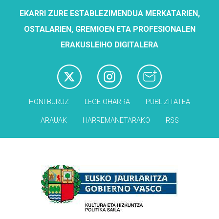
EKARRI ZURE ESTABLEZIMENDUA MERKATARIEN,
OSTALARIEN, GREMIOEN ETA PROFESIONALEN
ERAKUSLEIHO DIGITALERA
HONI BURUZ
LEGE OHARRA
PUBLIZITATEA
ARAUAK
HARREMANETARAKO
RSS
Babesleak