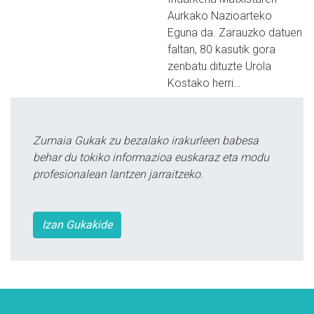
Aurkako Nazioarteko
Eguna da. Zarauzko datuen
faltan, 80 kasutik gora
zenbatu dituzte Urola
Kostako herri…
Zumaia Gukak zu bezalako irakurleen babesa
behar du tokiko informazioa euskaraz eta modu
profesionalean lantzen jarraitzeko.
Izan Gukakide