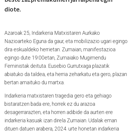
diote.
Azaroak 25, Indarkeria Matxistaren Aurkako
Nazioarteko Eguna da gaur, eta mobilizazio ugari egingo
dira eskualdeko herrietan. Zumaian, manifestazioa
egingo dute 19:00etan, Zumaiako Mugimendu
Feministak deituta. Eusebio Gurrutxaga plazatik
abiatuko da taldea, eta herria zeharkatu eta gero, plazan
bertan amaituko du martxa.
Indarkeria matxistaren tragedia gero eta gehiago
bistaratzen bada ere, horrek ez du arazoa
desagerrarazten, eta horren adibide da aurten ere
indarkeria kasuak izan direla Zumaian. Udalak eman
dituen datuen arabera, 2024. urte honetan indarkeria