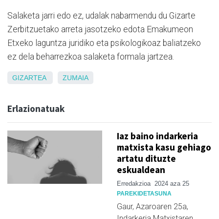
Salaketa jarri edo ez, udalak nabarmendu du Gizarte
Zerbitzuetako arreta jasotzeko edota Emakumeon
Etxeko laguntza juridiko eta psikologikoaz baliatzeko
ez dela beharrezkoa salaketa formala jartzea.
GIZARTEA
ZUMAIA
Erlazionatuak
Iaz baino indarkeria
matxista kasu gehiago
artatu dituzte
eskualdean
Erredakzioa
2024 aza 25
PAREKIDETASUNA
Gaur, Azaroaren 25a,
Indarkeria Matxistaren