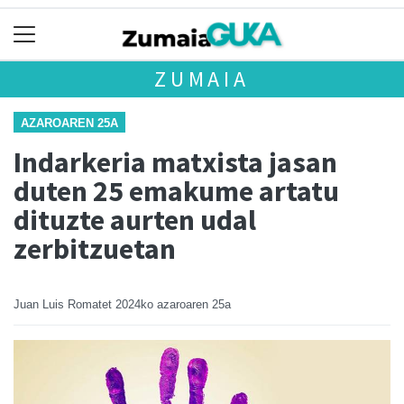
ZUMAIA
AZAROAREN 25A
Indarkeria matxista jasan
duten 25 emakume artatu
dituzte aurten udal
zerbitzuetan
Juan Luis Romatet
2024ko azaroaren 25a