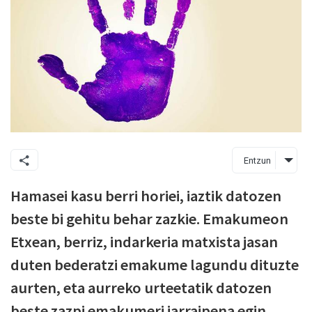
Entzun
Hamasei kasu berri horiei, iaztik datozen
beste bi gehitu behar zazkie. Emakumeon
Etxean, berriz, indarkeria matxista jasan
duten bederatzi emakume lagundu dituzte
aurten, eta aurreko urteetatik datozen
beste zazpi emakumeri jarraipena egin