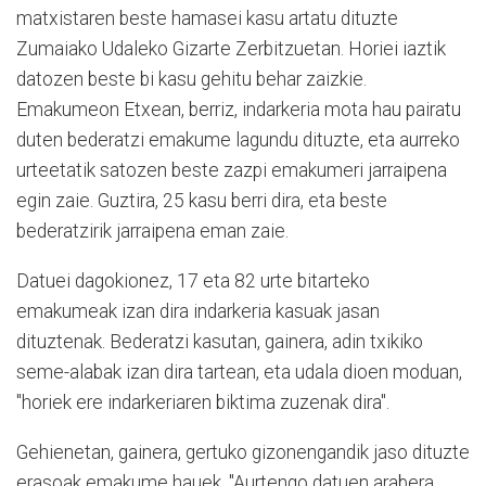
matxistaren beste hamasei kasu artatu dituzte
Zumaiako Udaleko Gizarte Zerbitzuetan. Horiei iaztik
datozen beste bi kasu gehitu behar zaizkie.
Emakumeon Etxean, berriz, indarkeria mota hau pairatu
duten bederatzi emakume lagundu dituzte, eta aurreko
urteetatik satozen beste zazpi emakumeri jarraipena
egin zaie. Guztira, 25 kasu berri dira, eta beste
bederatzirik jarraipena eman zaie.
Datuei dagokionez, 17 eta 82 urte bitarteko
emakumeak izan dira indarkeria kasuak jasan
dituztenak. Bederatzi kasutan, gainera, adin txikiko
seme-alabak izan dira tartean, eta udala dioen moduan,
"horiek ere indarkeriaren biktima zuzenak dira".
Gehienetan, gainera, gertuko gizonengandik jaso dituzte
erasoak emakume hauek. "Aurtengo datuen arabera