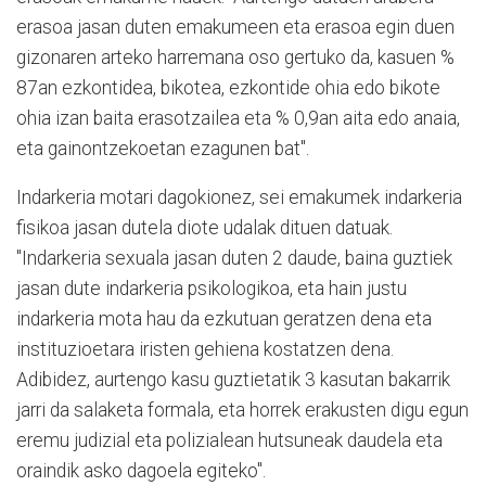
erasoa jasan duten emakumeen eta erasoa egin duen
gizonaren arteko harremana oso gertuko da, kasuen %
87an ezkontidea, bikotea, ezkontide ohia edo bikote
ohia izan baita erasotzailea eta % 0,9an aita edo anaia,
eta gainontzekoetan ezagunen bat".
Indarkeria motari dagokionez, sei emakumek indarkeria
fisikoa jasan dutela diote udalak dituen datuak.
"Indarkeria sexuala jasan duten 2 daude, baina guztiek
jasan dute indarkeria psikologikoa, eta hain justu
indarkeria mota hau da ezkutuan geratzen dena eta
instituzioetara iristen gehiena kostatzen dena.
Adibidez, aurtengo kasu guztietatik 3 kasutan bakarrik
jarri da salaketa formala, eta horrek erakusten digu egun
eremu judizial eta polizialean hutsuneak daudela eta
oraindik asko dagoela egiteko".