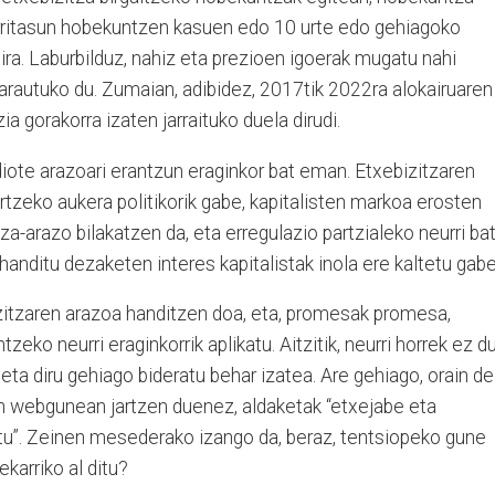
garritasun hobekuntzen kasuen edo 10 urte edo gehiagoko
ira. Laburbilduz, nahiz eta prezioen igoerak mugatu nahi
 arautuko du. Zumaian, adibidez, 2017tik 2022ra alokairuaren
a gorakorra izaten jarraituko duela dirudi.
iote arazoari erantzun eraginkor bat eman. Etxebizitzaren
tzeko aukera politikorik gabe, kapitalisten markoa erosten
za-arazo bilakatzen da, eta erregulazio partzialeko neurri ba
 handitu dezaketen interes kapitalistak inola ere kaltetu gabe
izitzaren arazoa handitzen doa, eta, promesak promesa,
eko neurri eraginkorrik aplikatu. Aitzitik, neurri horrek ez d
 eta diru gehiago bideratu behar izatea. Are gehiago, orain de
n webgunean jartzen duenez, aldaketak “etxejabe eta
tu”. Zeinen mesederako izango da, beraz, tentsiopeko gune
karriko al ditu?