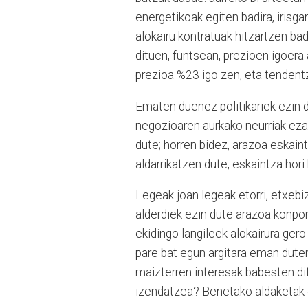
energetikoak egiten badira, iris
alokairu kontratuak hitzartzen bad
dituen, funtsean, prezioen igoera
prezioa %23 igo zen, eta tendentzi
Ematen duenez politikariek ezin d
negozioaren aurkako neurriak ezar
dute; horren bidez, arazoa eskaint
aldarrikatzen dute, eskaintza hori
Legeak joan legeak etorri, etxeb
alderdiek ezin dute arazoa konpontz
ekidingo langileek alokairura gero
pare bat egun argitara eman dute
maizterren interesak babesten di
izendatzea? Benetako aldaketak e