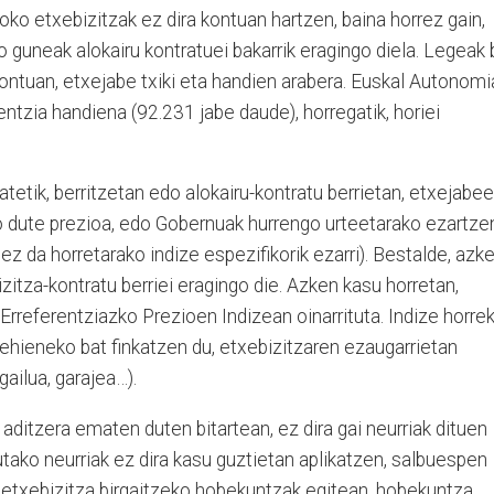
koko etxebizitzak ez dira kontuan hartzen, baina horrez gain,
 guneak alokairu kontratuei bakarrik eragingo diela. Legeak 
kontuan, etxejabe txiki eta handien arabera. Euskal Autonomi
entzia handiena (92.231 jabe daude), horregatik, horiei
batetik, berritzetan edo alokairu-kontratu berrietan, etxejabe
go dute prezioa, edo Gobernuak hurrengo urteetarako ezartze
ez da horretarako indize espezifikorik ezarri). Bestalde, azk
zitza-kontratu berriei eragingo die. Azken kasu horretan,
Erreferentziazko Prezioen Indizean oinarrituta. Indize horre
ehieneko bat finkatzen du, etxebizitzaren ezaugarrietan
gailua, garajea…).
a aditzera ematen duten bitartean, ez dira gai neurriak dituen
tako neurriak ez dira kasu guztietan aplikatzen, salbuespen
n etxebizitza birgaitzeko hobekuntzak egitean, hobekuntza