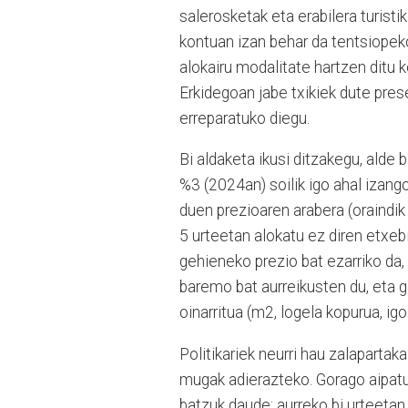
salerosketak eta erabilera turisti
kontuan izan behar da tentsiopeko
alokairu modalitate hartzen ditu 
Erkidegoan jabe txikiek dute pres
erreparatuko diegu.
Bi aldaketa ikusi ditzakegu, alde 
%3 (2024an) soilik igo ahal izan
duen prezioaren arabera (oraindik 
5 urteetan alokatu ez diren etxebi
gehieneko prezio bat ezarriko da, 
baremo bat aurreikusten du, eta g
oinarritua (m2, logela kopurua, igo
Politikariek neurri hau zalapartak
mugak adierazteko. Gorago aipatu
batzuk daude: aurreko bi urteeta