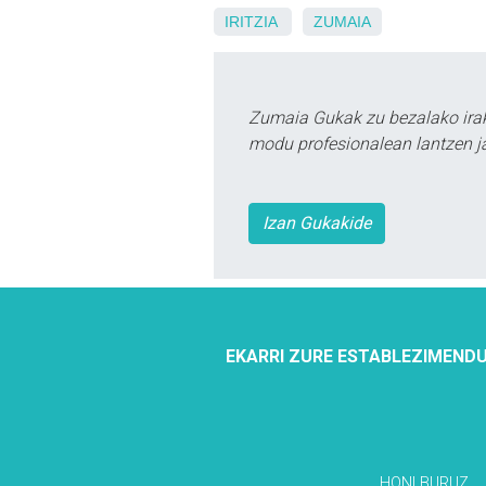
IRITZIA
ZUMAIA
Zumaia Gukak zu bezalako irak
modu profesionalean lantzen ja
Izan Gukakide
EKARRI ZURE ESTABLEZIMENDU
HONI BURUZ