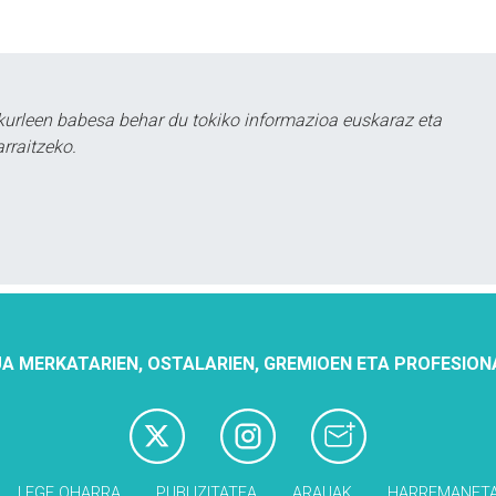
urleen babesa behar du tokiko informazioa euskaraz eta
rraitzeko.
A MERKATARIEN, OSTALARIEN, GREMIOEN ETA PROFESION
LEGE OHARRA
PUBLIZITATEA
ARAUAK
HARREMANET