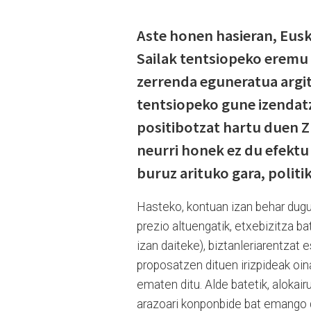
Aste honen hasieran, Eusk
Sailak tentsiopeko eremu 
zerrenda eguneratua argi
tentsiopeko gune izendatz
positibotzat hartu duen 
neurri honek ez du efektu
buruz arituko gara, politi
Hasteko, kontuan izan behar dugu
prezio altuengatik, etxebizitza ba
izan daiteke), biztanleriarentzat
proposatzen dituen irizpideak oina
ematen ditu. Alde batetik, alokair
arazoari konponbide bat emango d