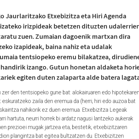
o Jaurlaritzako Etxebizitza eta Hiri Agenda
izateko irizpideak betetzen dituzten udalerrie
taratu zuen. Zumaian dagoenik martxan dira
eko izapideak, baina nahiz eta udalak
Zumaia tentsiopeko eremu bilakatzea, dirudien
 handirik izango. Gutun honetan aldaketa horie
kariek egiten duten zalaparta alde batera lagata
 zer den tentsiopeko gune bat: alokairuaren edo hipotekare
t eskuratzeko zaila den eremua da (herri, hiri edo auzoa bat
 eskaintza nahikorik ez duen eremua. Etxebizitza Legeak
rri hartuta, neurri horrek bi ardatz nagusi lantzeko aukerak
uen prezioei mugak jartzea eta, bestetik, etxebizitzaren
ion plangintza bat egitea bultzatzen du. Etxebizitzen