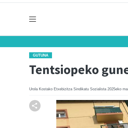
GUTUNA
Tentsiopeko gune
Urola Kostako Etxebizitza Sindikatu Sozialista
2025eko mai