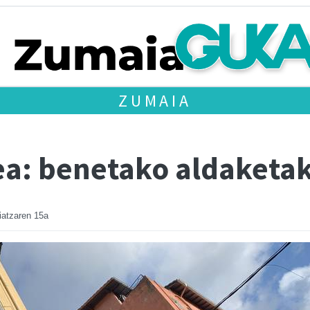
ZUMAIA
a: benetako aldaketak 
atzaren 15a