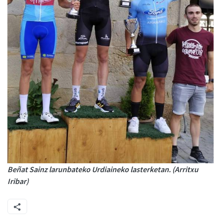
Beñat Sainz larunbateko Urdiaineko lasterketan. (Arritxu
Iribar)