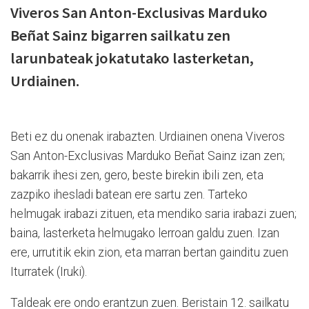
Viveros San Anton-Exclusivas Marduko
Beñat Sainz bigarren sailkatu zen
larunbateak jokatutako lasterketan,
Urdiainen.
Beti ez du onenak irabazten. Urdiainen onena Viveros
San Anton-Exclusivas Marduko Beñat Sainz izan zen;
bakarrik ihesi zen, gero, beste birekin ibili zen, eta
zazpiko ihesladi batean ere sartu zen. Tarteko
helmugak irabazi zituen, eta mendiko saria irabazi zuen;
baina, lasterketa helmugako lerroan galdu zuen. Izan
ere, urrutitik ekin zion, eta marran bertan gainditu zuen
Iturratek (Iruki).
Taldeak ere ondo erantzun zuen. Beristain 12. sailkatu