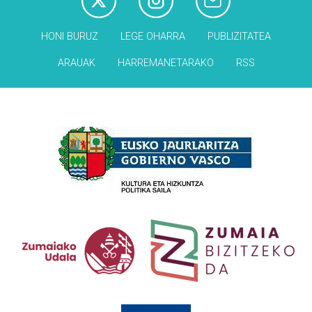
HONI BURUZ
LEGE OHARRA
PUBLIZITATEA
ARAUAK
HARREMANETARAKO
RSS
Babesleak