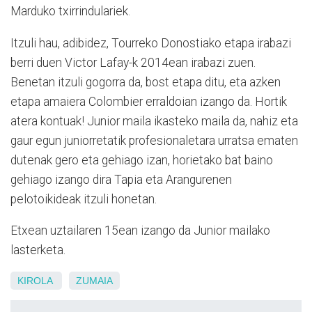
Marduko txirrindulariek.
Itzuli hau, adibidez, Tourreko Donostiako etapa irabazi
berri duen Victor Lafay-k 2014ean irabazi zuen.
Benetan itzuli gogorra da, bost etapa ditu, eta azken
etapa amaiera Colombier erraldoian izango da. Hortik
atera kontuak! Junior maila ikasteko maila da, nahiz eta
gaur egun juniorretatik profesionaletara urratsa ematen
dutenak gero eta gehiago izan, horietako bat baino
gehiago izango dira Tapia eta Arangurenen
pelotoikideak itzuli honetan.
Etxean uztailaren 15ean izango da Junior mailako
lasterketa.
KIROLA
ZUMAIA