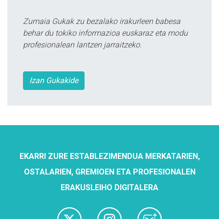
Zumaia Gukak zu bezalako irakurleen babesa
behar du tokiko informazioa euskaraz eta modu
profesionalean lantzen jarraitzeko.
Izan Gukakide
EKARRI ZURE ESTABLEZIMENDUA MERKATARIEN,
OSTALARIEN, GREMIOEN ETA PROFESIONALEN
ERAKUSLEIHO DIGITALERA