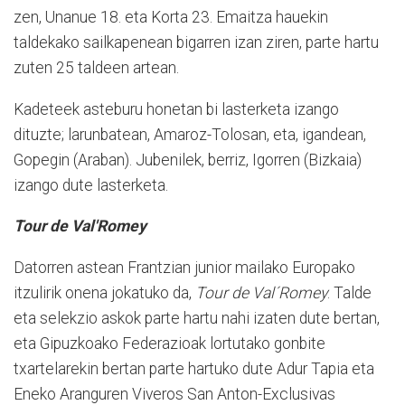
zen, Unanue 18. eta Korta 23. Emaitza hauekin
taldekako sailkapenean bigarren izan ziren, parte hartu
zuten 25 taldeen artean.
Kadeteek asteburu honetan bi lasterketa izango
dituzte; larunbatean, Amaroz-Tolosan, eta, igandean,
Gopegin (Araban). Jubenilek, berriz, Igorren (Bizkaia)
izango dute lasterketa.
Tour de Val'Romey
Datorren astean Frantzian junior mailako Europako
itzulirik onena jokatuko da,
Tour de Val´Romey
. Talde
eta selekzio askok parte hartu nahi izaten dute bertan,
eta Gipuzkoako Federazioak lortutako gonbite
txartelarekin bertan parte hartuko dute Adur Tapia eta
Eneko Aranguren Viveros San Anton-Exclusivas