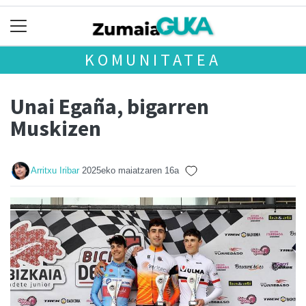
KOMUNITATEA
Unai Egaña, bigarren
Muskizen
Arritxu Iribar
2025eko maiatzaren 16a