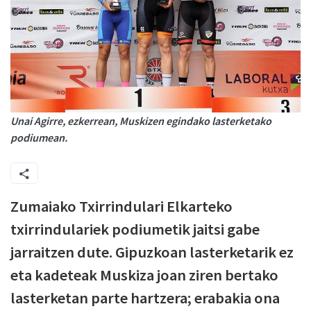
Unai Agirre, ezkerrean, Muskizen egindako lasterketako
podiumean.
Zumaiako Txirrindulari Elkarteko
txirrindulariek podiumetik jaitsi gabe
jarraitzen dute. Gipuzkoan lasterketarik ez
eta kadeteak Muskiza joan ziren bertako
lasterketan parte hartzera; erabakia ona