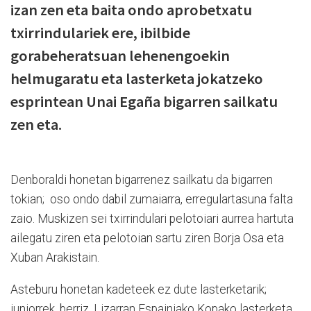
izan zen eta baita ondo aprobetxatu
txirrindulariek ere, ibilbide
gorabeheratsuan lehenengoekin
helmugaratu eta lasterketa jokatzeko
esprintean Unai Egaña bigarren sailkatu
zen eta.
Denboraldi honetan bigarrenez sailkatu da bigarren
tokian; oso ondo dabil zumaiarra, erregulartasuna falta
zaio. Muskizen sei txirrindulari pelotoiari aurrea hartuta
ailegatu ziren eta pelotoian sartu ziren Borja Osa eta
Xuban Arakistain.
Asteburu honetan kadeteek ez dute lasterketarik;
juniorrek, berriz, Lizarran Espainiako Kopako lasterketa