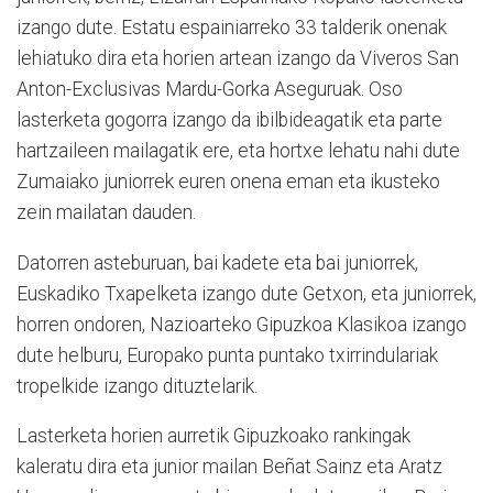
izango dute. Estatu espainiarreko 33 talderik onenak
lehiatuko dira eta horien artean izango da Viveros San
Anton-Exclusivas Mardu-Gorka Aseguruak. Oso
lasterketa gogorra izango da ibilbideagatik eta parte
hartzaileen mailagatik ere, eta hortxe lehatu nahi dute
Zumaiako juniorrek euren onena eman eta ikusteko
zein mailatan dauden.
Datorren asteburuan, bai kadete eta bai juniorrek,
Euskadiko Txapelketa izango dute Getxon, eta juniorrek,
horren ondoren, Nazioarteko Gipuzkoa Klasikoa izango
dute helburu, Europako punta puntako txirrindulariak
tropelkide izango dituztelarik.
Lasterketa horien aurretik Gipuzkoako rankingak
kaleratu dira eta junior mailan Beñat Sainz eta Aratz