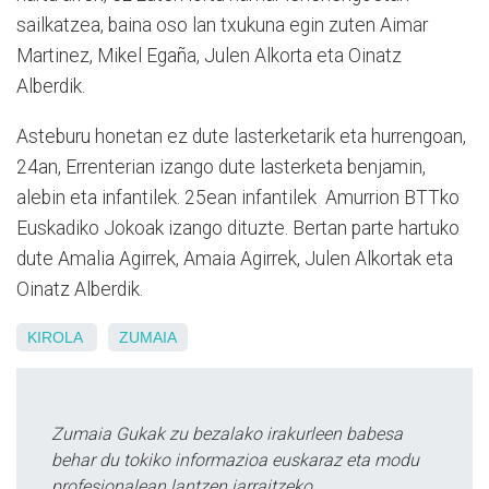
sailkatzea, baina oso lan txukuna egin zuten Aimar
Martinez, Mikel Egaña, Julen Alkorta eta Oinatz
Alberdik.
Asteburu honetan ez dute lasterketarik eta hurrengoan,
24an, Errenterian izango dute lasterketa benjamin,
alebin eta infantilek. 25ean infantilek Amurrion BTTko
Euskadiko Jokoak izango dituzte. Bertan parte hartuko
dute Amalia Agirrek, Amaia Agirrek, Julen Alkortak eta
Oinatz Alberdik.
KIROLA
ZUMAIA
Zumaia Gukak zu bezalako irakurleen babesa
behar du tokiko informazioa euskaraz eta modu
profesionalean lantzen jarraitzeko.