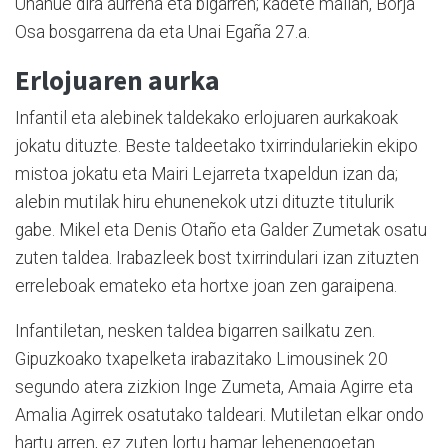
Unanue dira aurrena eta bigarren; kadete mailan, Borja
Osa bosgarrena da eta Unai Egaña 27.a.
Erlojuaren aurka
Infantil eta alebinek taldekako erlojuaren aurkakoak
jokatu dituzte. Beste taldeetako txirrindulariekin ekipo
mistoa jokatu eta Mairi Lejarreta txapeldun izan da;
alebin mutilak hiru ehunenekok utzi dituzte titulurik
gabe. Mikel eta Denis Otaño eta Galder Zumetak osatu
zuten taldea. Irabazleek bost txirrindulari izan zituzten
erreleboak emateko eta hortxe joan zen garaipena.
Infantiletan, nesken taldea bigarren sailkatu zen.
Gipuzkoako txapelketa irabazitako Limousinek 20
segundo atera zizkion Inge Zumeta, Amaia Agirre eta
Amalia Agirrek osatutako taldeari. Mutiletan elkar ondo
hartu arren, ez zuten lortu hamar lehenengoetan