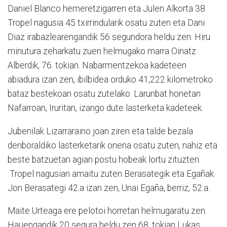
Daniel Blanco hemeretzigarren eta Julen Alkorta 38.
Tropel nagusia 45 txirrindularik osatu zuten eta Dani
Diaz irabazlearengandik 56 segundora heldu zen. Hiru
minutura zeharkatu zuen helmugako marra Oinatz
Alberdik, 76. tokian. Nabarmentzekoa kadeteen
abiadura izan zen, ibilbidea orduko 41,222 kilometroko
bataz bestekoan osatu zutelako. Larunbat honetan
Nafarroan, Iruritan, izango dute lasterketa kadeteek.
Jubenilak Lizarraraino joan ziren eta talde bezala
denboraldiko lasterketarik onena osatu zuten, nahiz eta
beste batzuetan agian postu hobeak lortu zituzten.
Tropel nagusian amaitu zuten Berasategik eta Egañak.
Jon Berasategi 42.a izan zen, Unai Egaña, berriz, 52.a.
Maite Urteaga ere pelotoi horretan helmugaratu zen.
Hauengandik 20 segura heldu zen 68. tokian Lukas