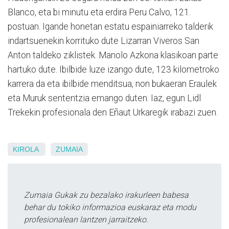
Blanco, eta bi minutu eta erdira Peru Calvo, 121.
postuan. Igande honetan estatu espainiarreko talderik
indartsuenekin korrituko dute Lizarran Viveros San
Anton taldeko ziklistek. Manolo Azkona klasikoan parte
hartuko dute. Ibilbide luze izango dute, 123 kilometroko
karrera da eta ibilbide menditsua, non bukaeran Eraulek
eta Muruk sententzia emango duten. Iaz, egun Lidl
Trekekin profesionala den Eñaut Urkaregik irabazi zuen.
KIROLA
ZUMAIA
Zumaia Gukak zu bezalako irakurleen babesa
behar du tokiko informazioa euskaraz eta modu
profesionalean lantzen jarraitzeko.