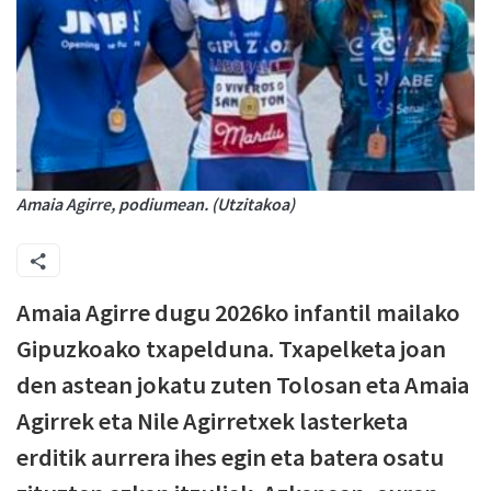
Amaia Agirre, podiumean. (Utzitakoa)
Amaia Agirre dugu 2026ko infantil mailako
Gipuzkoako txapelduna. Txapelketa joan
den astean jokatu zuten Tolosan eta Amaia
Agirrek eta Nile Agirretxek lasterketa
erditik aurrera ihes egin eta batera osatu