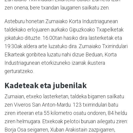
zen onena; bere txandan laugarren sailkatu zen.
Asteburu honetan Zumaiako Korta Industriagunean
taldekako erlojuaren aurkako Gipuzkoako Txapelketak
jokatuko dituzte. 16.00tan hasiko dira lasterketak eta
19:30ak aldera arte luzatuko dira. Zumaiako Txirrindulari
Elkarteak gonbitea luzatu nahi dizue Beduan, Korta
Industriagunean etorkizuneko izarrak ikustera
gerturatzeko.
Kadeteak eta jubenilak
Zumaian, etxeko lasterketan, taldeka bigarren sailkatu
zen Viveros San Anton-Mardu. 123 txirrindulari batu
ziren irteeran eta 55 kilometro osatu ondoren, 84 heldu
ziren helmugara. Etxekoak pelotoi buruan ailegatu ziren:
Borja Osa seigarren, Xuban Arakistain zazpigarren,