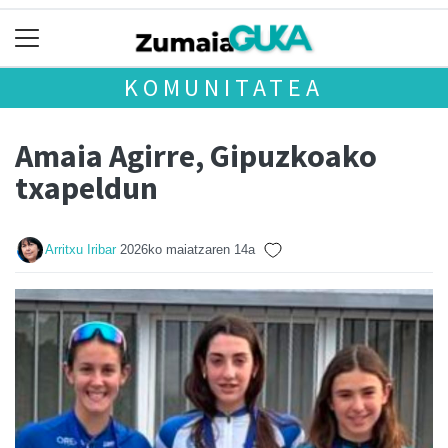
KOMUNITATEA
Amaia Agirre, Gipuzkoako
txapeldun
Arritxu Iribar
2026ko maiatzaren 14a