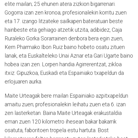
elite mailan; 25 ehunen atera zizkion bigarrenari.
Gogorra izan zen kronoa; profesionalekin korritu zuen
eta 17. izango litzateke sailkapen bateratuan beste
hainbeste eta gehiago atzetik utzita, adibidez, Caja
Ruraleko Gorka Sorarrainen denbora bera egin zuen,
Kern Pharmako Ibon Ruiz baino hobeto osatu zituen
lanak, eta Euskalteleko Unai Aznar eta Gari Ugarte baino
hobea izan zen. Lorpen handia Agirrerentzat, zikloa
itxiz: Gipuzkoa, Euskadi eta Espainiako txapeldun da
erlojuaren aurka.
Maite Urteagak bere mailan Espainiako azpitxapeldun
amaitu zuen; profesionalekin leihatu zuen eta 6. izan
zen lasterketan. Baina Maite Urteagak erakustaldia
eman zuen 120 kilometro ihesean bakar bakarrik
osatuta, faboritoen tropela estu hartuta. Bost