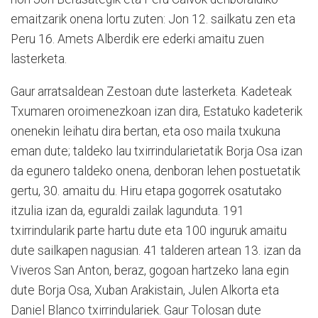
emaitzarik onena lortu zuten: Jon 12. sailkatu zen eta
Peru 16. Amets Alberdik ere ederki amaitu zuen
lasterketa.
Gaur arratsaldean Zestoan dute lasterketa. Kadeteak
Txumaren oroimenezkoan izan dira, Estatuko kadeterik
onenekin leihatu dira bertan, eta oso maila txukuna
eman dute; taldeko lau txirrindularietatik Borja Osa izan
da egunero taldeko onena, denboran lehen postuetatik
gertu, 30. amaitu du. Hiru etapa gogorrek osatutako
itzulia izan da, eguraldi zailak lagunduta. 191
txirrindularik parte hartu dute eta 100 inguruk amaitu
dute sailkapen nagusian. 41 talderen artean 13. izan da
Viveros San Anton, beraz, gogoan hartzeko lana egin
dute Borja Osa, Xuban Arakistain, Julen Alkorta eta
Daniel Blanco txirrindulariek. Gaur Tolosan dute