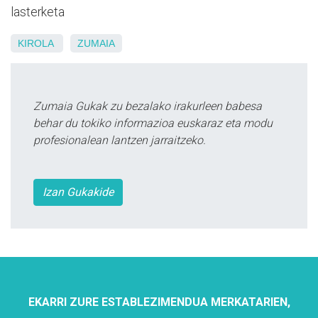
lasterketa
KIROLA
ZUMAIA
Zumaia Gukak zu bezalako irakurleen babesa
behar du tokiko informazioa euskaraz eta modu
profesionalean lantzen jarraitzeko.
Izan Gukakide
EKARRI ZURE ESTABLEZIMENDUA MERKATARIEN,