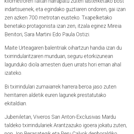
kilometroren faltan harrapatu zuten lasterketako bost
indartsuenek, eta egindako guztiaren ondoren, gai izan
zen azken 700 metrotan eusteko. Txapelketako
benetako protagonista izan zen, itzala eginez Mireia
Benitori, Sara Martini Edo Paula Ostizi.
Maite Urteagaren balentriak oihartzun handia izan du
txirrindularitzaren munduan, seguru etorkizunean
lagunduko diola amesten duen urrats hori eman ahal
izateko.
Bi txirrindulari zumaiarrek harrera beroa jaso zuten
herritarren aldetik euren lagunek prestatutako
ekitaldian.
Jubeniletan, Viveros San Anton-Exclusivas Mardu
taldeko txirrindulariek Arantzazuko igoera jokatu zuten,
non Jon Berasategik eta Peru Calvok denboraldiko