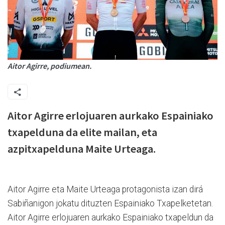
Aitor Agirre, podiumean.
Aitor Agirre erlojuaren aurkako Espainiako
txapelduna da elite mailan, eta
azpitxapelduna Maite Urteaga.
Aitor Agirre eta Maite Urteaga protagonista izan dirá
Sabiñanigon jokatu dituzten Espainiako Txapelketetan.
Aitor Agirre erlojuaren aurkako Espainiako txapeldun da