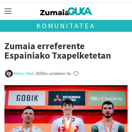
KOMUNITATEA
Zumaia erreferente
Espainiako Txapelketetan
Arritxu Iribar
2026ko uztailaren 4a