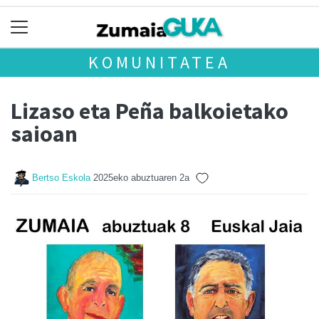
KOMUNITATEA
Lizaso eta Peña balkoietako
saioan
Bertso Eskola
2025eko abuztuaren 2a