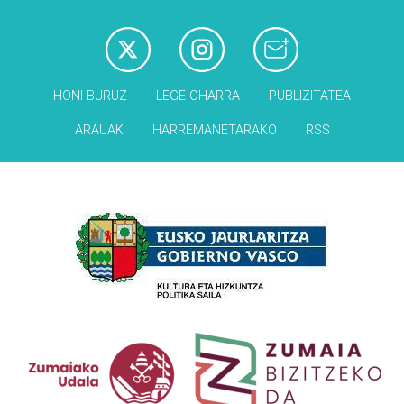
HONI BURUZ
LEGE OHARRA
PUBLIZITATEA
ARAUAK
HARREMANETARAKO
RSS
Babesleak