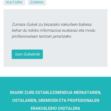
KULTURA
ZUMAIA
Zumaia Gukak zu bezalako irakurleen babesa
behar du tokiko informazioa euskaraz eta modu
profesionalean lantzen jarraitzeko.
Izan Gukakide
EKARRI ZURE ESTABLEZIMENDUA MERKATARIEN,
OSTALARIEN, GREMIOEN ETA PROFESIONALEN
ERAKUSLEIHO DIGITALERA