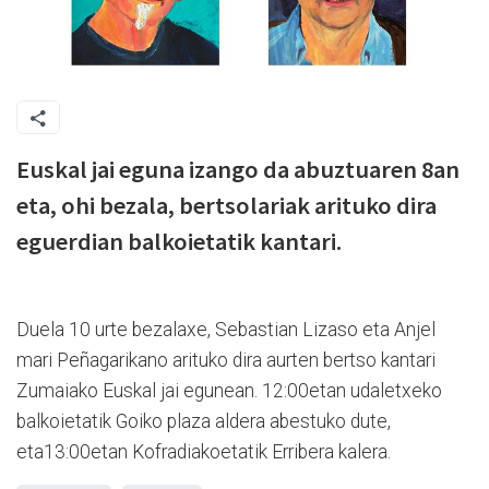
Euskal jai eguna izango da abuztuaren 8an
eta, ohi bezala, bertsolariak arituko dira
eguerdian balkoietatik kantari.
Duela 10 urte bezalaxe, Sebastian Lizaso eta Anjel
mari Peñagarikano arituko dira aurten bertso kantari
Zumaiako Euskal jai egunean. 12:00etan udaletxeko
balkoietatik Goiko plaza aldera abestuko dute,
eta13:00etan Kofradiakoetatik Erribera kalera.