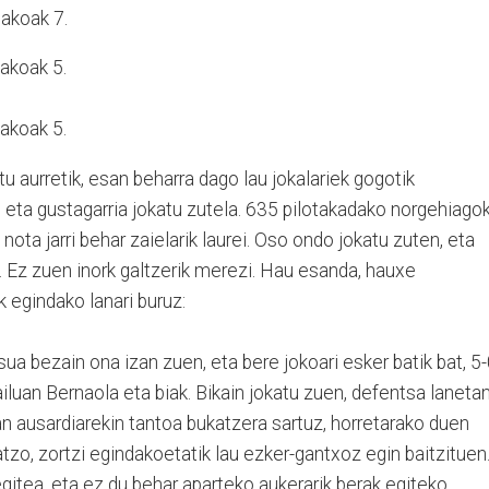
takoak 7.
akoak 5.
takoak 5.
u aurretik, esan beharra dago lau jokalariek gogotik
n eta gustagarria jokatu zutela. 635 pilotakadako norgehiago
 nota jarri behar zaielarik laurei. Oso ondo jokatu zuten, eta
Ez zuen inork galtzerik merezi. Hau esanda, hauxe
k egindako lanari buruz:
sua bezain ona izan zuen, eta bere jokoari esker batik bat, 5
gailuan Bernaola eta biak. Bikain jokatu zuen, defentsa laneta
n ausardiarekin tantoa bukatzera sartuz, horretarako duen
zo, zortzi egindakoetatik lau ezker-gantxoz egin baitzituen
gitea, eta ez du behar aparteko aukerarik berak egiteko.