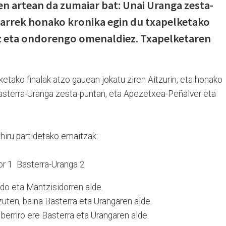
en artean da zumaiar bat: Unai Uranga zesta-
ibarrek honako kronika egin du txapelketako
z eta ondorengo omenaldiez. Txapelketaren
ketako finalak atzo gauean jokatu ziren Aitzurin, eta honako
 Basterra-Uranga zesta-puntan, eta Apezetxea-Peñalver eta
iru partidetako emaitzak:
or 1 Basterra-Uranga 2
do eta Mantzisidorren alde.
uten, baina Basterra eta Urangaren alde.
, berriro ere Basterra eta Urangaren alde.