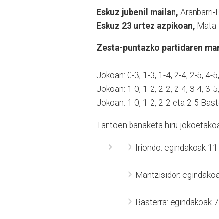
Eskuz jubenil mailan,
Aranbarri-
Eskuz 23 urtez azpikoan,
Mata-I
Zesta-puntazko partidaren mark
Jokoan: 0-3, 1-3, 1-4, 2-4, 2-5, 4-
Jokoan: 1-0, 1-2, 2-2, 2-4, 3-4, 3-
Jokoan: 1-0, 1-2, 2-2 eta 2-5 Bast
Tantoen banaketa hiru jokoetakoa
Iriondo: egindakoak 11
Mantzisidor: egindakoa
Basterra: egindakoak 7