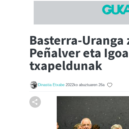
Basterra-Uranga 
Peñalver eta Igoa
txapeldunak
Dinastia Etxabe
2022ko abuztuaren 26a