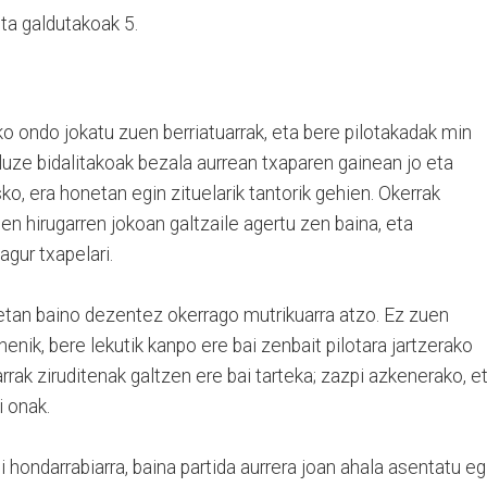
ta galdutakoak 5.
o ondo jokatu zuen berriatuarrak, eta bere pilotakadak min
 luze bidalitakoak bezala aurrean txaparen gainean jo eta
ko, era honetan egin zituelarik tantorik gehien. Okerrak
 hirugarren jokoan galtzaile agertu zen baina, eta
agur txapelari.
etan baino dezentez okerrago mutrikuarra atzo. Ez zuen
nenik, bere lekutik kanpo ere bai zenbait pilotara jartzerako
ak ziruditenak galtzen ere bai tarteka; zazpi azkenerako, e
i onak.
hondarrabiarra, baina partida aurrera joan ahala asentatu eg