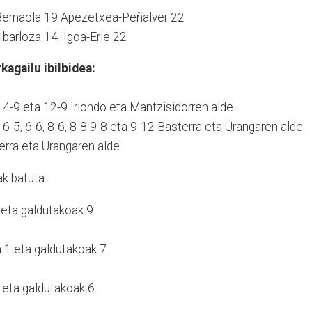
Bernaola 19 Apezetxea-Peñalver 22
barloza 14 Igoa-Erle 22
agailu ibilbidea:
5, 4-9 eta 12-9 Iriondo eta Mantzisidorren alde.
5, 6-5, 6-6, 8-6, 8-8 9-8 eta 9-12 Basterra eta Urangaren alde.
erra eta Urangaren alde.
k batuta:
 eta galdutakoak 9.
 1 eta galdutakoak 7.
 eta galdutakoak 6.