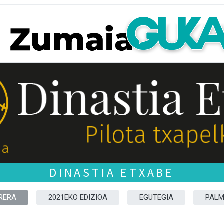
DINASTIA ETXABE
RERA
2021EKO EDIZIOA
EGUTEGIA
PAL