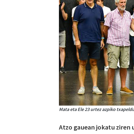
Mata eta Ele 23 urtez azpiko txapeld
Atzo gauean jokatu ziren 