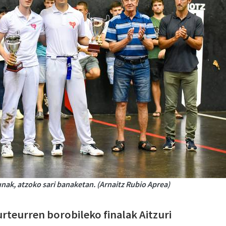
unak, atzoko sari banaketan. (Arnaitz Rubio Aprea)
urteurren borobileko finalak Aitzuri