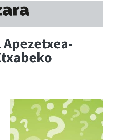
z Apezetxea-
 Etxabeko