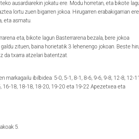
iteko ausardiarekin jokatu ere. Modu horretan, eta bikote lag
ztea lortu zuen bigarren jokoa. Hirugarren erabakigarrian ere
ra, eta asmatu.
rarena eta, bikote lagun Basterrarena bezala, bere jokoa
 galdu zituen, baina horietatik 3 lehenengo jokoan. Beste hir
ez da txarra atzelari batentzat.
 markagailu ibilbidea: 5-0, 5-1, 8-1, 8-6, 9-6, 9-8, 12-8, 12-1
5, 16-18, 18-18, 18-20, 19-20 eta 19-22 Apezetxea eta
takoak 5.