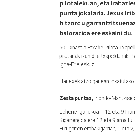
pilotalekuan, eta irabazle
punta jokalaria. Jexux Ir
hitzordu garrantzitsuena
balorazioa ere eskaini du.
50. Dinastia Etxabe Pilota Txapel
pilotariak izan dira txapeldunak:
Igoa-Erle eskuz.
Hauexek atzo gauean jokatutako h
Zesta puntaz,
Iriondo-Mantzisid
Lehenengo jokoan: 12 eta 9 Irion
Bigarrengoa ere 12 eta 9 amaitu z
Hirugarren erabakigarrian, 5 eta 2