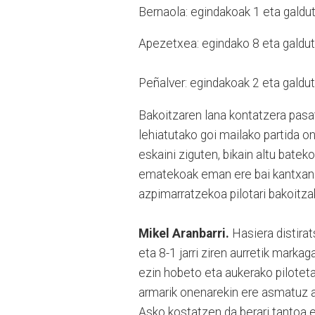
Bernaola: egindakoak 1 eta galdu
Apezetxea: egindako 8 eta galdut
Peñalver: egindakoak 2 eta galdu
Bakoitzaren lana kontatzera pasat
lehiatutako goi mailako partida o
eskaini ziguten, bikain altu bateko
ematekoak eman ere bai kantxan. 
azpimarratzekoa pilotari bakoitza
Mikel Aranbarri.
Hasiera distirat
eta 8-1 jarri ziren aurretik marka
ezin hobeto eta aukerako piloteta
armarik onenarekin ere asmatuz at
Asko kostatzen da berari tantoa e