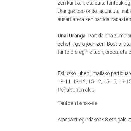
zen kantxan, eta baita tantoak eg
Urangak oso ondo lagunduta, iraba
ausart atera zen partida irabazte
Unai Uranga.
Partida ona zumaiar
behetik gora joan zen. Bost pilota
tanto ere egin zituen, ordea, eta 
Eskuzko jubenil mailako partiduaren
13-11, 13-12, 15-12, 15-15, 16-1
Peñalverren alde.
Tantoen banaketa:
Aranbarri: egindakoak 8 eta galdu