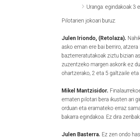
Uranga: egindakoak 3 e
Pilotarien jokoari buruz:
Julen Iriondo, (Retolaza).
Nahik
asko eman ere bai berriro, atzera
bazterreratutakoak ziztu bizian as
zuzentzeko margen askorik ez duen
ohartzerako, 2 eta 5 galtzaile eta 
Mikel Mantzisidor.
Finalaurreko
ematen pilotari bera ikusten ari gi
orduan eta eramateko erraz samarr
bakarra egindakoa. Ez dira zenbak
Julen Basterra.
Ez zen ondo hasi 