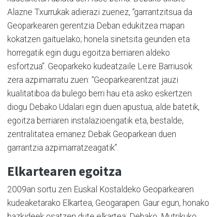
Alazne Txurrukak adierazi zuenez, “garrantzitsua da
Geoparkearen gerentzia Deban edukitzea mapan
kokatzen gaituelako; honela sinetsita geunden eta
horregatik egin dugu egoitza berriaren aldeko
esfortzua”. Geoparkeko kudeatzaile Leire Barriusok
zera azpimarratu zuen: “Geoparkearentzat jauzi
kualitatiboa da bulego berri hau eta asko eskertzen
diogu Debako Udalari egin duen apustua, alde batetik,
egoitza berriaren instalazioengatik eta, bestalde,
zentralitatea emanez Debak Geoparkean duen
garrantzia azpimarratzeagatik”.
Elkartearen egoitza
2009an sortu zen Euskal Kostaldeko Geoparkearen
kudeaketarako Elkartea, Geogarapen. Gaur egun, honako
bazkideek osatzen dute elkartea: Debako, Mutrikuko