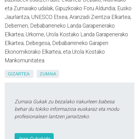
eta Zumaiako udalak; Gipuzkoako Foru Aldundia; Eusko
Jaurlaritza; UNESCO Etxea; Aranzadi Zientzia Elkartea;
Debemen, Debabarreneko Landa Garapenerako
Elkartea; Urkome, Urola Kostako Landa Garapenerako
Elkartea; Debegesa, Debabarreneko Garapen
Ekonomikorako Elkartea; eta Urola Kostako
Mankomunitatea.
GIZARTEA
ZUMAIA
Zumaia Gukak zu bezalako irakurleen babesa
behar du tokiko informazioa euskaraz eta modu
profesionalean lantzen jarraitzeko.
Izan Gukakide