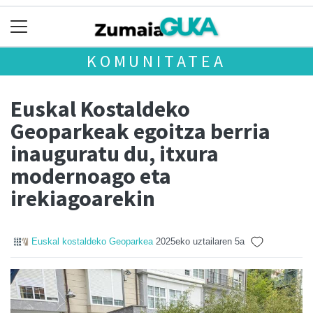
KOMUNITATEA
Euskal Kostaldeko
Geoparkeak egoitza berria
inauguratu du, itxura
modernoago eta
irekiagoarekin
Euskal kostaldeko Geoparkea
2025eko uztailaren 5a