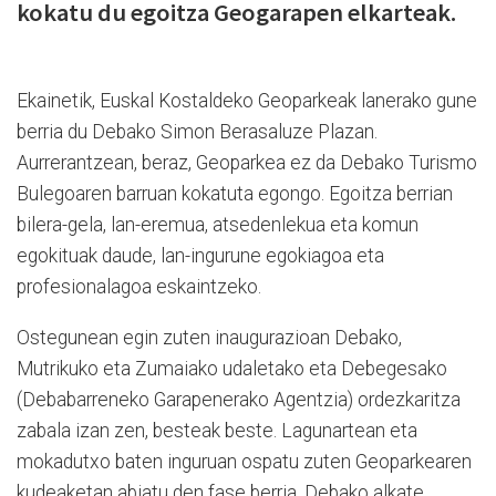
kokatu du egoitza Geogarapen elkarteak.
Ekainetik, Euskal Kostaldeko Geoparkeak lanerako gune
berria du Debako Simon Berasaluze Plazan.
Aurrerantzean, beraz, Geoparkea ez da Debako Turismo
Bulegoaren barruan kokatuta egongo. Egoitza berrian
bilera-gela, lan-eremua, atsedenlekua eta komun
egokituak daude, lan-ingurune egokiagoa eta
profesionalagoa eskaintzeko.
Ostegunean egin zuten inaugurazioan Debako,
Mutrikuko eta Zumaiako udaletako eta Debegesako
(Debabarreneko Garapenerako Agentzia) ordezkaritza
zabala izan zen, besteak beste. Lagunartean eta
mokadutxo baten inguruan ospatu zuten Geoparkearen
kudeaketan abiatu den fase berria. Debako alkate