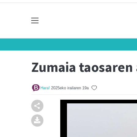
Zumaia taosaren
Hara!
2025eko irailaren 19a