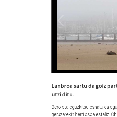
Lanbroa sartu da goiz parte
utzi ditu.
Bero eta eguzkitsu esnatu da eguna
geruzarekin herri osoa estaliz. Ohi