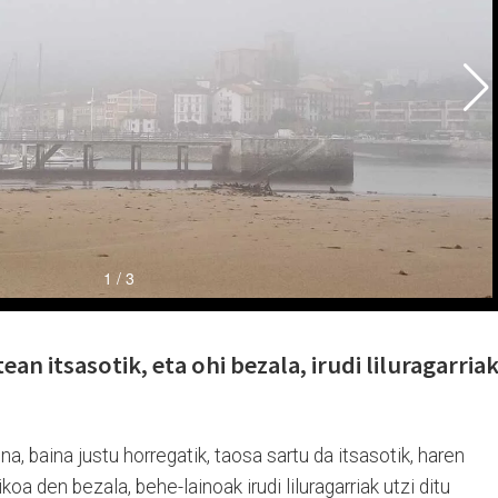
an itsasotik, eta ohi bezala, irudi liluragarria
, baina justu horregatik, taosa sartu da itsasotik, haren
koa den bezala, behe-lainoak irudi liluragarriak utzi ditu