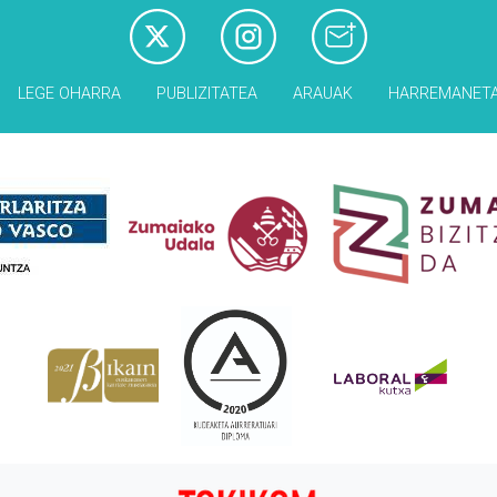
LEGE OHARRA
PUBLIZITATEA
ARAUAK
HARREMANET
Babesleak