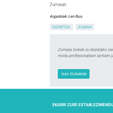
Zumaian.
Argazkiak: Len Bux.
GIZARTEA
ZUMAIA
Zumaia Gukak zu bezalako irak
modu profesionalean lantzen ja
Izan Gukakide
EKARRI ZURE ESTABLEZIMENDU