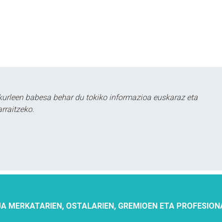
urleen babesa behar du tokiko informazioa euskaraz eta
rraitzeko.
A MERKATARIEN, OSTALARIEN, GREMIOEN ETA PROFESION