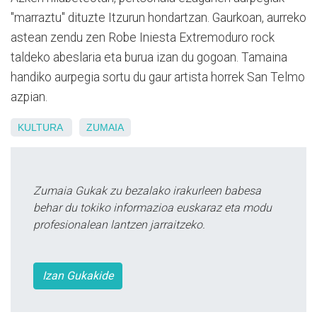
"marraztu" dituzte Itzurun hondartzan. Gaurkoan, aurreko
astean zendu zen Robe Iniesta Extremoduro rock
taldeko abeslaria eta burua izan du gogoan. Tamaina
handiko aurpegia sortu du gaur artista horrek San Telmo
azpian.
KULTURA
ZUMAIA
Zumaia Gukak zu bezalako irakurleen babesa
behar du tokiko informazioa euskaraz eta modu
profesionalean lantzen jarraitzeko.
Izan Gukakide