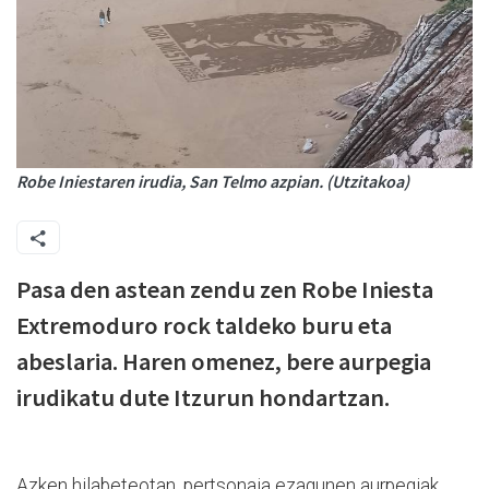
Robe Iniestaren irudia, San Telmo azpian. (Utzitakoa)
Pasa den astean zendu zen Robe Iniesta
Extremoduro rock taldeko buru eta
abeslaria. Haren omenez, bere aurpegia
irudikatu dute Itzurun hondartzan.
Azken hilabeteotan, pertsonaia ezagunen aurpegiak