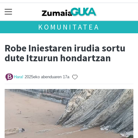
KOMUNITATEA
Robe Iniestaren irudia sortu
dute Itzurun hondartzan
Hara!
2025eko abenduaren 17a