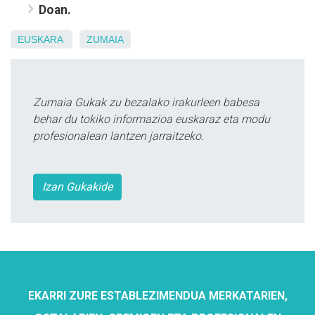
Doan.
EUSKARA
ZUMAIA
Zumaia Gukak zu bezalako irakurleen babesa
behar du tokiko informazioa euskaraz eta modu
profesionalean lantzen jarraitzeko.
Izan Gukakide
EKARRI ZURE ESTABLEZIMENDUA MERKATARIEN,