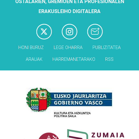
OSTALARIEN, GREMIOEN ETA PROFESIONALEN
ERAKUSLEIHO DIGITALERA
HONI BURUZ
LEGE OHARRA
PUBLIZITATEA
ARAUAK
HARREMANETARAKO
RSS
Babesleak