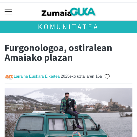
KOMUNITATEA
Furgonologoa, ostiralean
Amaiako plazan
Larraina Euskara Elkartea
2025eko uztailaren 16a