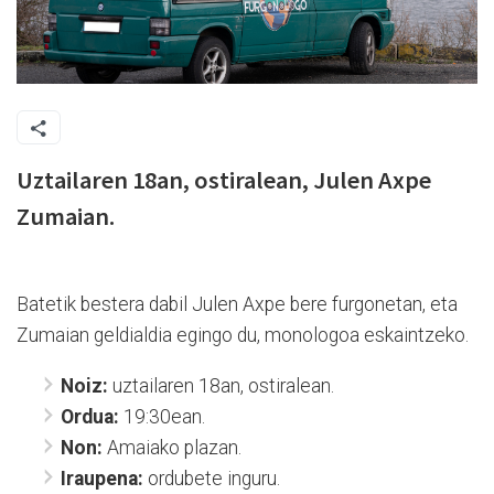
Uztailaren 18an, ostiralean, Julen Axpe
Zumaian.
Batetik bestera dabil Julen Axpe bere furgonetan, eta
Zumaian geldialdia egingo du, monologoa eskaintzeko.
Noiz:
uztailaren 18an, ostiralean.
Ordua:
19:30ean.
Non:
Amaiako plazan.
Iraupena:
ordubete inguru.