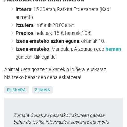
Irteera
: 15:00etan, Patxita Etxezarreta (Kabi
aurretik).
Itzulera
: Iruñetik 20:00etan.
Prezioa
: helduak: 15 €, haurrak 10 €.
Izena emateko azken eguna
: ekainak 10.
Izena emateko
: Mandalan, Aizpuruan edo
hemen
gainean klik eginda.
Animatu eta goazen elkarrekin Iruñera, euskaraz
bizitzeko behar den dena eskatzera!
EUSKARA
ZUMAIA
Zumaia Gukak zu bezalako irakurleen babesa
behar du tokiko informazioa euskaraz eta modu