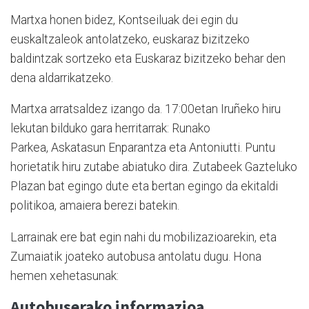
Martxa honen bidez, Kontseiluak dei egin du
euskaltzaleok antolatzeko, euskaraz bizitzeko
baldintzak sortzeko eta Euskaraz bizitzeko behar den
dena aldarrikatzeko.
Martxa arratsaldez izango da. 17:00etan Iruñeko hiru
lekutan bilduko gara herritarrak: Runako
Parkea, Askatasun Enparantza eta Antoniutti. Puntu
horietatik hiru zutabe abiatuko dira. Zutabeek Gazteluko
Plazan bat egingo dute eta bertan egingo da ekitaldi
politikoa, amaiera berezi batekin.
Larrainak ere bat egin nahi du mobilizazioarekin, eta
Zumaiatik joateko autobusa antolatu dugu. Hona
hemen xehetasunak:
Autobuserako informazioa