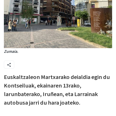
Zumaia.
Euskaltzaleon Martxarako deialdia egin du
Kontseiluak, ekainaren 13rako,
larunbaterako, Iruñean, eta Larrainak
autobusa jarri du hara joateko.