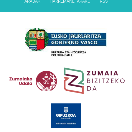
ARAUAK
HARREMANETARAKO
RSS
Babesleak