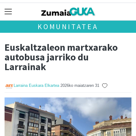
KOMUNITATEA
Euskaltzaleon martxarako
autobusa jarriko du
Larrainak
Larraina Euskara Elkartea
2026ko maiatzaren 31