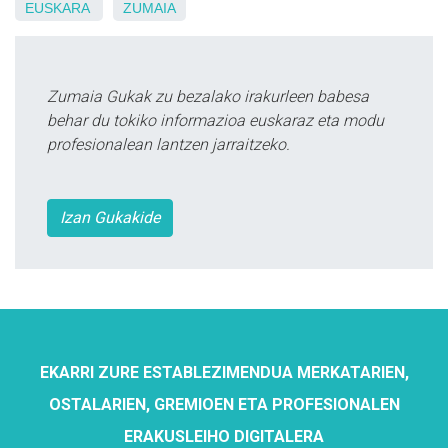
EUSKARA
ZUMAIA
Zumaia Gukak zu bezalako irakurleen babesa
behar du tokiko informazioa euskaraz eta modu
profesionalean lantzen jarraitzeko.
Izan Gukakide
EKARRI ZURE ESTABLEZIMENDUA MERKATARIEN,
OSTALARIEN, GREMIOEN ETA PROFESIONALEN
ERAKUSLEIHO DIGITALERA