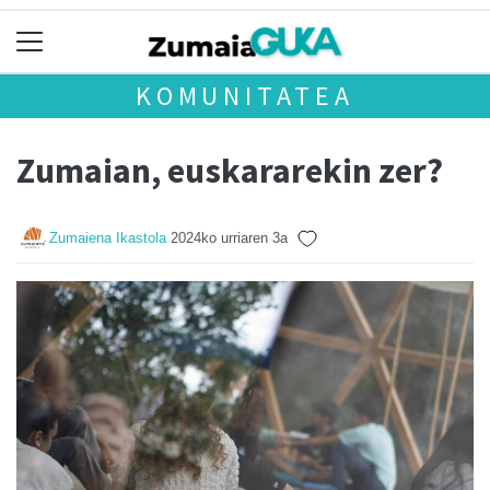
KOMUNITATEA
Zumaian, euskararekin zer?
Zumaiena Ikastola
2024ko urriaren 3a