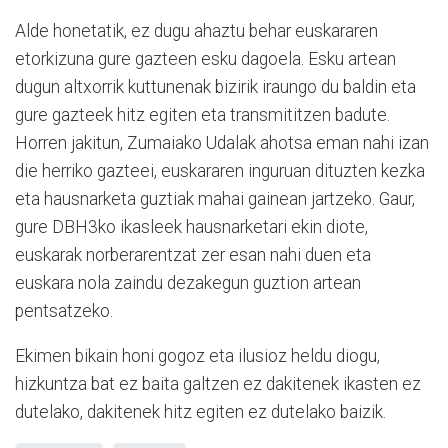
Alde honetatik, ez dugu ahaztu behar euskararen
etorkizuna gure gazteen esku dagoela. Esku artean
dugun altxorrik kuttunenak bizirik iraungo du baldin eta
gure gazteek hitz egiten eta transmititzen badute.
Horren jakitun, Zumaiako Udalak ahotsa eman nahi izan
die herriko gazteei, euskararen inguruan dituzten kezka
eta hausnarketa guztiak mahai gainean jartzeko. Gaur,
gure DBH3ko ikasleek hausnarketari ekin diote,
euskarak norberarentzat zer esan nahi duen eta
euskara nola zaindu dezakegun guztion artean
pentsatzeko.
Ekimen bikain honi gogoz eta ilusioz heldu diogu,
hizkuntza bat ez baita galtzen ez dakitenek ikasten ez
dutelako, dakitenek hitz egiten ez dutelako baizik.