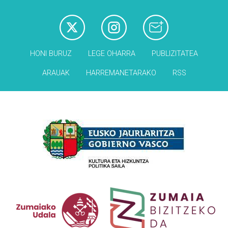
HONI BURUZ
LEGE OHARRA
PUBLIZITATEA
ARAUAK
HARREMANETARAKO
RSS
Babesleak