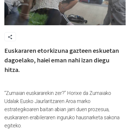
Euskararen etorkizuna gazteen eskuetan
dagoelako, haiei eman nahi izan diegu
hitza.
“Zumaian euskararekin zer?” Horixe da Zumaiako
Udalak Eusko Jaurlaritzaren Aroa marko
estrategikoaren baitan abian jarri duen prozesua,
euskararen erabileraren inguruko hausnarketa sakona
egiteko.