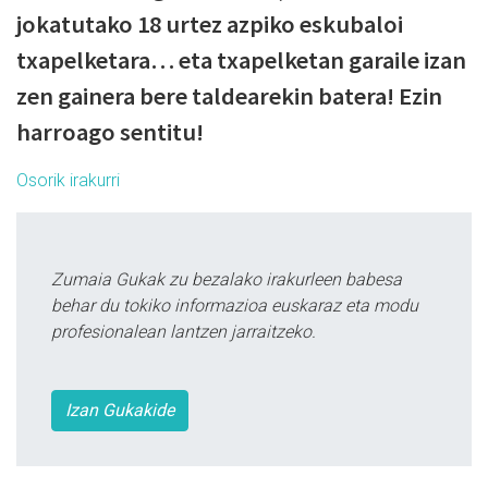
jokatutako 18 urtez azpiko eskubaloi
txapelketara… eta txapelketan garaile izan
zen gainera bere taldearekin batera! Ezin
harroago sentitu!
Osorik irakurri
Zumaia Gukak zu bezalako irakurleen babesa
behar du tokiko informazioa euskaraz eta modu
profesionalean lantzen jarraitzeko.
Izan Gukakide