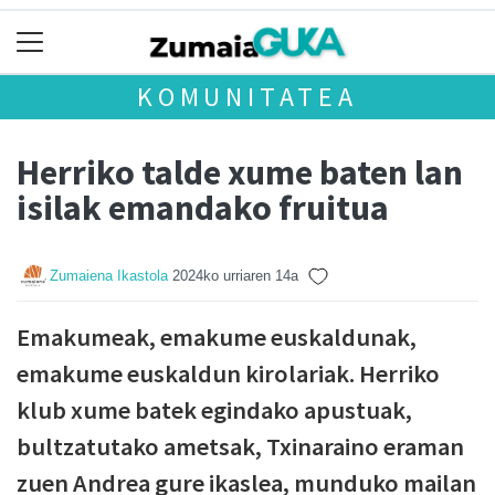
KOMUNITATEA
Herriko talde xume baten lan
isilak emandako fruitua
Zumaiena Ikastola
2024ko urriaren 14a
Emakumeak, emakume euskaldunak,
emakume euskaldun kirolariak. Herriko
klub xume batek egindako apustuak,
bultzatutako ametsak, Txinaraino eraman
zuen Andrea gure ikaslea, munduko mailan