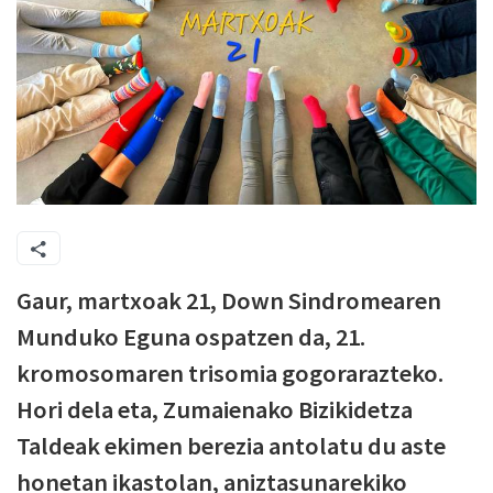
​Gaur, martxoak 21, Down Sindromearen
Munduko Eguna ospatzen da, 21.
kromosomaren trisomia gogorarazteko.
Hori dela eta, Zumaienako Bizikidetza
Taldeak ekimen berezia antolatu du aste
honetan ikastolan, aniztasunarekiko