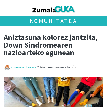
KOMUNITATEA
Aniztasuna kolorez jantzita,
Down Sindromearen
nazioarteko egunean
Zumaiena Ikastola
2026ko martxoaren 21a