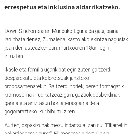
errespetua eta inklusioa aldarrikatzeko.
Down Sindromearen Munduko Eguna da gaur, baina
larunbata denez, Zumaiena ikastolako ekintza nagusiak
joan den asteazkenean, martxoaren 18an, egin
zituzten.
Ikasle eta familia ugarik bat egin zuten galtzerdi
desparekatu eta koloretsuak janzteko
proposamenarekin. Galtzerdi horiek, beren formagatik
kromosomak irudikatzeaz gain, guztiok desberdinak
garela eta aniztasun hori aberasgarria dela
gogorarazteko ikur bihurtu ziren. ​
Aurten, ospakizunak mezu indartsua izan du: "Elkarrekin
bakardadearen aurka". Ekimenaren bidez, Down