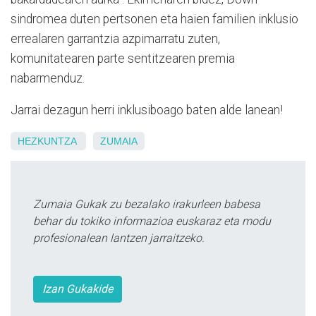
sindromea duten pertsonen eta haien familien inklusio
errealaren garrantzia azpimarratu zuten,
komunitatearen parte sentitzearen premia
nabarmenduz.
Jarrai dezagun herri inklusiboago baten alde lanean!
HEZKUNTZA
ZUMAIA
Zumaia Gukak zu bezalako irakurleen babesa
behar du tokiko informazioa euskaraz eta modu
profesionalean lantzen jarraitzeko.
Izan Gukakide