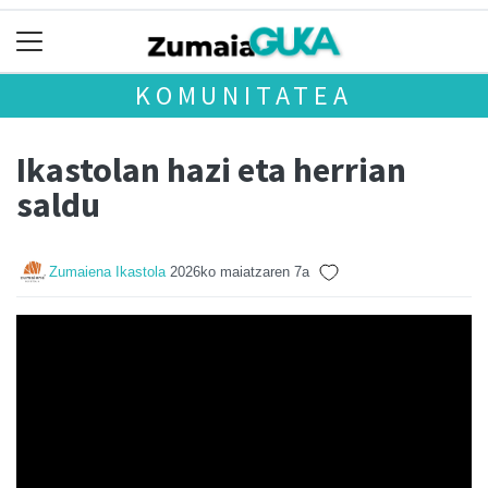
KOMUNITATEA
Ikastolan hazi eta herrian
saldu
Zumaiena Ikastola
2026ko maiatzaren 7a