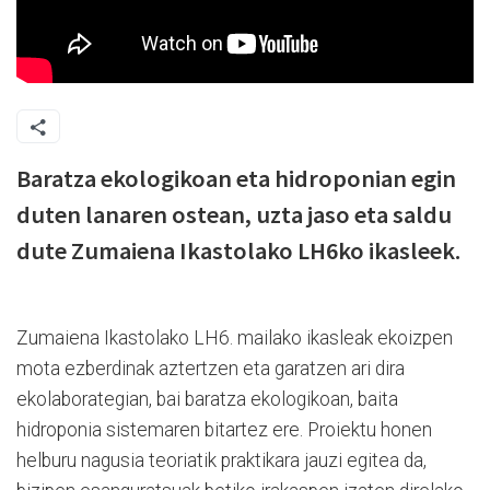
Baratza ekologikoan eta hidroponian egin
duten lanaren ostean, uzta jaso eta saldu
dute Zumaiena Ikastolako LH6ko ikasleek.
Zumaiena Ikastolako LH6. mailako ikasleak ekoizpen
mota ezberdinak aztertzen eta garatzen ari dira
ekolaborategian, bai baratza ekologikoan, baita
hidroponia sistemaren bitartez ere. Proiektu honen
helburu nagusia teoriatik praktikara jauzi egitea da,