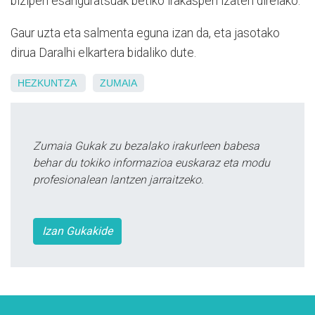
bizipen esanguratsuak betiko irakaspen izaten direlako.
Gaur uzta eta salmenta eguna izan da, eta jasotako
dirua Daralhi elkartera bidaliko dute.
HEZKUNTZA
ZUMAIA
Zumaia Gukak zu bezalako irakurleen babesa
behar du tokiko informazioa euskaraz eta modu
profesionalean lantzen jarraitzeko.
Izan Gukakide