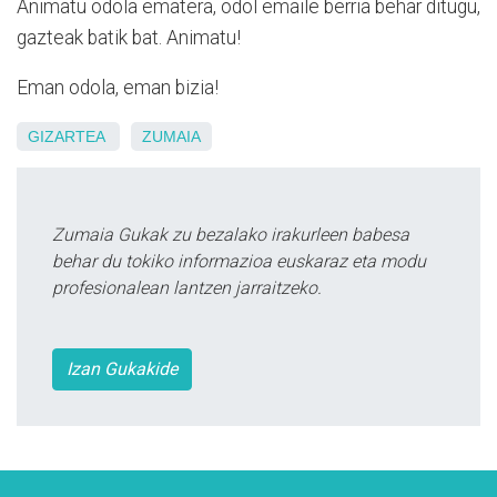
Animatu odola ematera, odol emaile berria behar ditugu,
gazteak batik bat. Animatu!
Eman odola, eman bizia!
GIZARTEA
ZUMAIA
Zumaia Gukak zu bezalako irakurleen babesa
behar du tokiko informazioa euskaraz eta modu
profesionalean lantzen jarraitzeko.
Izan Gukakide