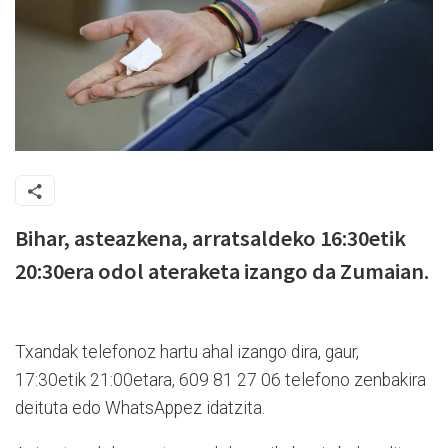
Bihar, asteazkena, arratsaldeko 16:30etik
20:30era odol ateraketa izango da Zumaian.
Txandak telefonoz hartu ahal izango dira, gaur,
17:30etik 21:00etara, 609 81 27 06 telefono zenbakira
deituta edo WhatsAppez idatzita.