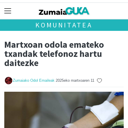
KOMUNITATEA
Martxoan odola emateko
txandak telefonoz hartu
daitezke
Zumaiako Odol Emaileak
2025eko martxoaren 11