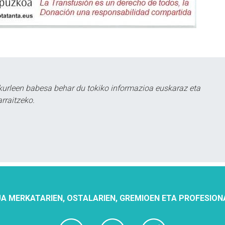
urleen babesa behar du tokiko informazioa euskaraz eta
rraitzeko.
A MERKATARIEN, OSTALARIEN, GREMIOEN ETA PROFESION