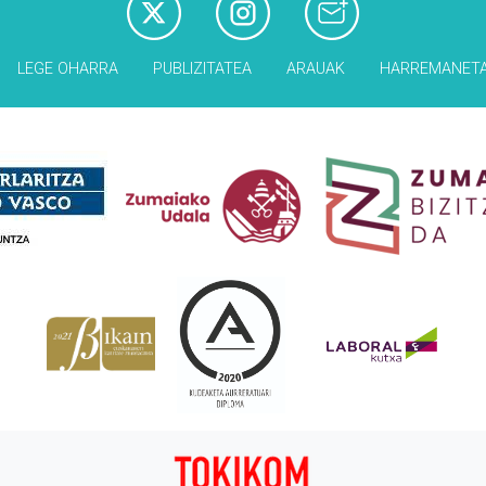
LEGE OHARRA
PUBLIZITATEA
ARAUAK
HARREMANET
Babesleak