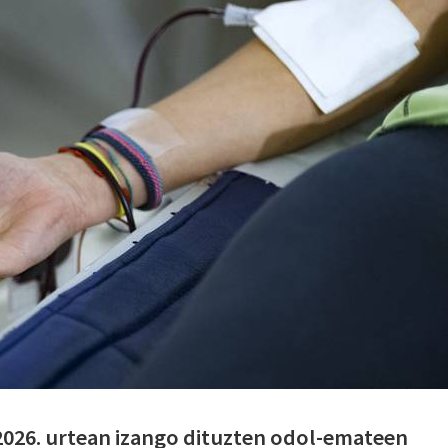
026. urtean izango dituzten odol-emateen