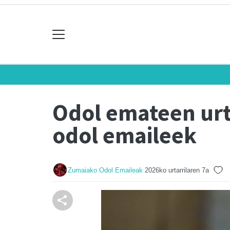
Odol emateen urt
odol emaileek
Zumaiako Odol Emaileak
2026ko urtarrilaren 7a