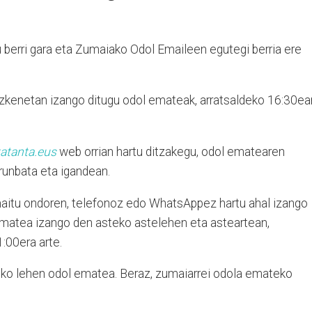
tu berri gara eta Zumaiako Odol Emaileen egutegi berria ere
eazkenetan izango ditugu odol emateak, arratsaldeko 16:30ea
atanta.eus
web orrian hartu ditzakegu, odol ematearen
arunbata eta igandean.
aitu ondoren, telefonoz edo WhatsAppez hartu ahal izango
ematea izango den asteko astelehen eta asteartean,
:00era arte.
teko lehen odol ematea. Beraz, zumaiarrei odola emateko