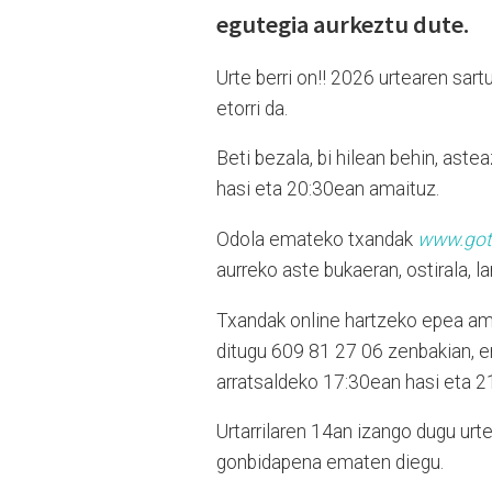
egutegia aurkeztu dute.
Urte berri on!! 2026 urtearen sar
etorri da.
Beti bezala, bi hilean behin, ast
hasi eta 20:30ean amaituz.
Odola emateko txandak
www.got
aurreko aste bukaeran, ostirala, l
Txandak online hartzeko epea am
ditugu 609 81 27 06 zenbakian, 
arratsaldeko 17:30ean hasi eta 21
Urtarrilaren 14an izango dugu ur
gonbidapena ematen diegu.