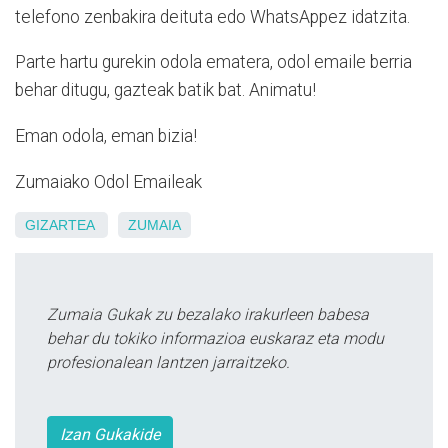
telefono zenbakira deituta edo WhatsAppez idatzita.
Parte hartu gurekin odola ematera, odol emaile berria
behar ditugu, gazteak batik bat. Animatu!
Eman odola, eman bizia!
Zumaiako Odol Emaileak
GIZARTEA
ZUMAIA
Zumaia Gukak zu bezalako irakurleen babesa
behar du tokiko informazioa euskaraz eta modu
profesionalean lantzen jarraitzeko.
Izan Gukakide