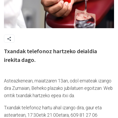
Txandak telefonoz hartzeko deialdia
irekita dago.
Asteazkenean, maiatzaren 13an, odol emateak izango
dira Zumaian, Beheko plazako jubilatuen egoitzan. Web
orritik txandak hartzeko epea itxi da.
Txandak telefonoz hartu ahal izango dira, gaur eta
asteartean, 17:30etik 21:00etara, 609 81 27 06