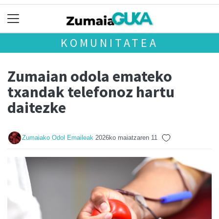
KOMUNITATEA
Zumaian odola emateko
txandak telefonoz hartu
daitezke
Zumaiako Odol Emaileak
2026ko maiatzaren 11