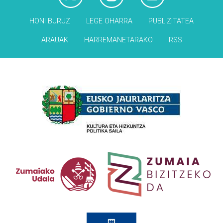
HONI BURUZ
LEGE OHARRA
PUBLIZITATEA
ARAUAK
HARREMANETARAKO
RSS
Babesleak