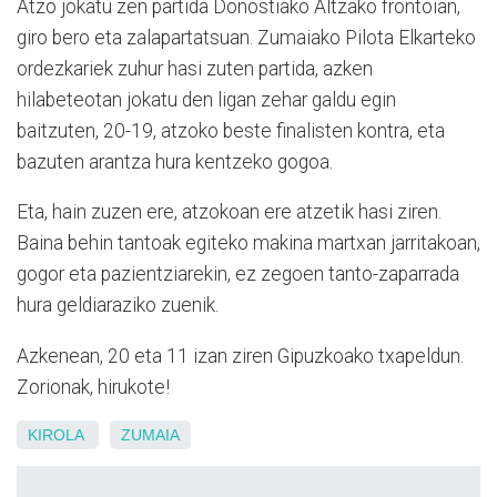
Atzo jokatu zen partida Donostiako Altzako frontoian,
giro bero eta zalapartatsuan. Zumaiako Pilota Elkarteko
ordezkariek zuhur hasi zuten partida, azken
hilabeteotan jokatu den ligan zehar galdu egin
baitzuten, 20-19, atzoko beste finalisten kontra, eta
bazuten arantza hura kentzeko gogoa.
Eta, hain zuzen ere, atzokoan ere atzetik hasi ziren.
Baina behin tantoak egiteko makina martxan jarritakoan,
gogor eta pazientziarekin, ez zegoen tanto-zaparrada
hura geldiaraziko zuenik.
Azkenean, 20 eta 11 izan ziren Gipuzkoako txapeldun.
Zorionak, hirukote!
KIROLA
ZUMAIA