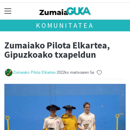
KOMUNITATEA
Zumaiako Pilota Elkartea,
Gipuzkoako txapeldun
Zumaiako Pilota Elkartea
2022ko martxoaren 5a