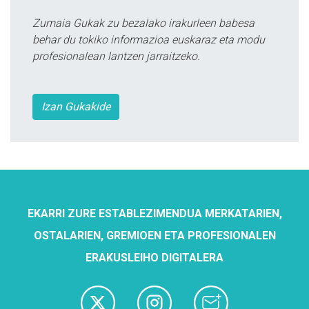
Zumaia Gukak zu bezalako irakurleen babesa
behar du tokiko informazioa euskaraz eta modu
profesionalean lantzen jarraitzeko.
Izan Gukakide
EKARRI ZURE ESTABLEZIMENDUA MERKATARIEN,
OSTALARIEN, GREMIOEN ETA PROFESIONALEN
ERAKUSLEIHO DIGITALERA