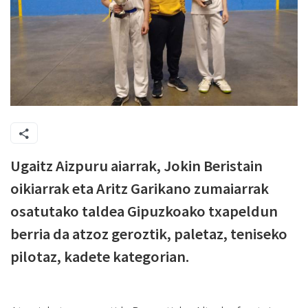
Ugaitz Aizpuru aiarrak, Jokin Beristain
oikiarrak eta Aritz Garikano zumaiarrak
osatutako taldea Gipuzkoako txapeldun
berria da atzoz geroztik, paletaz, teniseko
pilotaz, kadete kategorian.