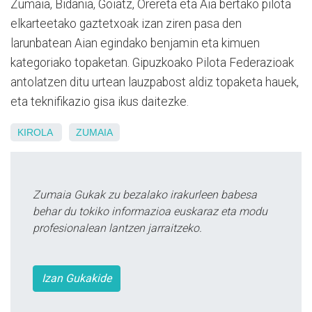
Zumaia, Bidania, Goiatz, Orereta eta Aia bertako pilota
elkarteetako gaztetxoak izan ziren pasa den
larunbatean Aian egindako benjamin eta kimuen
kategoriako topaketan. Gipuzkoako Pilota Federazioak
antolatzen ditu urtean lauzpabost aldiz topaketa hauek,
eta teknifikazio gisa ikus daitezke.
KIROLA
ZUMAIA
Zumaia Gukak zu bezalako irakurleen babesa
behar du tokiko informazioa euskaraz eta modu
profesionalean lantzen jarraitzeko.
Izan Gukakide