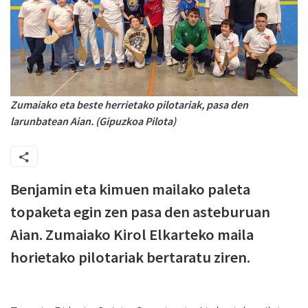
Zumaiako eta beste herrietako pilotariak, pasa den
larunbatean Aian. (Gipuzkoa Pilota)
Benjamin eta kimuen mailako paleta
topaketa egin zen pasa den asteburuan
Aian. Zumaiako Kirol Elkarteko maila
horietako pilotariak bertaratu ziren.