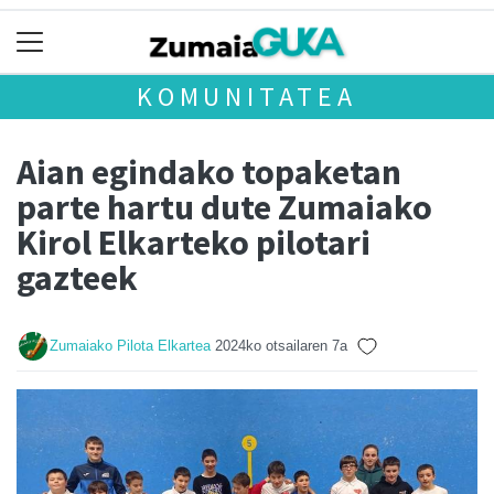
KOMUNITATEA
Aian egindako topaketan
parte hartu dute Zumaiako
Kirol Elkarteko pilotari
gazteek
Zumaiako Pilota Elkartea
2024ko otsailaren 7a