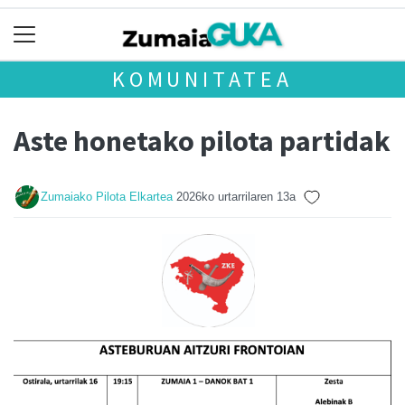
KOMUNITATEA
Aste honetako pilota partidak
Zumaiako Pilota Elkartea
2026ko urtarrilaren 13a