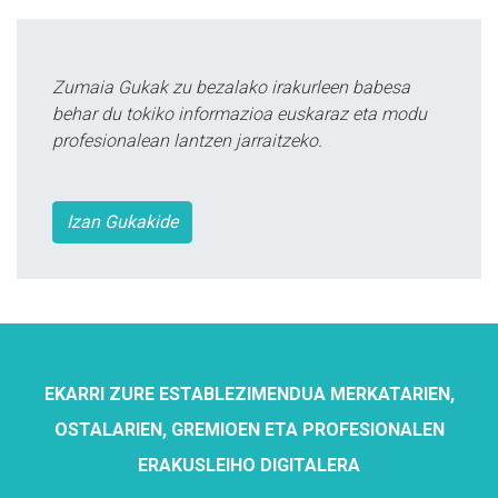
Zumaia Gukak zu bezalako irakurleen babesa
behar du tokiko informazioa euskaraz eta modu
profesionalean lantzen jarraitzeko.
Izan Gukakide
EKARRI ZURE ESTABLEZIMENDUA MERKATARIEN,
OSTALARIEN, GREMIOEN ETA PROFESIONALEN
ERAKUSLEIHO DIGITALERA