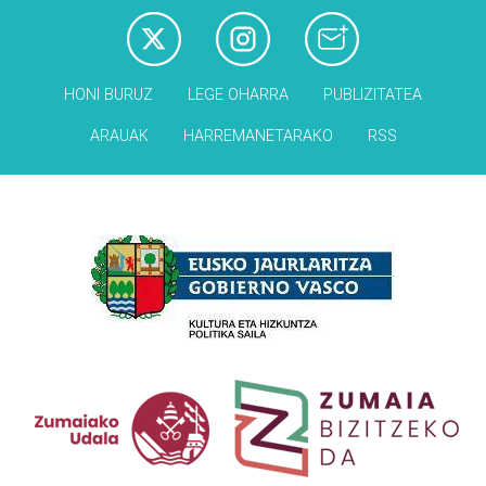
HONI BURUZ
LEGE OHARRA
PUBLIZITATEA
ARAUAK
HARREMANETARAKO
RSS
Babesleak