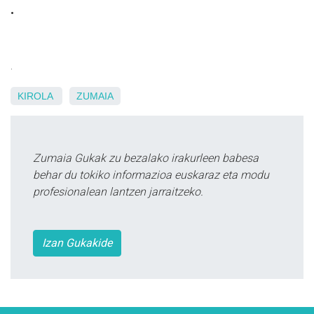
.
.
KIROLA
ZUMAIA
Zumaia Gukak zu bezalako irakurleen babesa
behar du tokiko informazioa euskaraz eta modu
profesionalean lantzen jarraitzeko.
Izan Gukakide