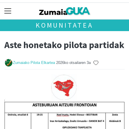
KOMUNITATEA
Aste honetako pilota partidak
Zumaiako Pilota Elkartea
2026ko otsailaren 3a