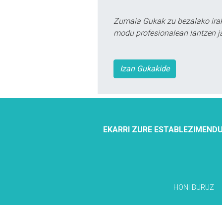
Zumaia Gukak zu bezalako irak
modu profesionalean lantzen ja
Izan Gukakide
EKARRI ZURE ESTABLEZIMENDU
HONI BURUZ