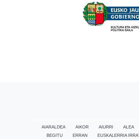
AIARALDEA
AIKOR
AIURRI
ALEA
BEGITU
ERRAN
EUSKALERRIA IRRA