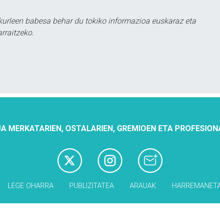
urleen babesa behar du tokiko informazioa euskaraz eta
rraitzeko.
A MERKATARIEN, OSTALARIEN, GREMIOEN ETA PROFESION
LEGE OHARRA
PUBLIZITATEA
ARAUAK
HARREMANET
Babesleak