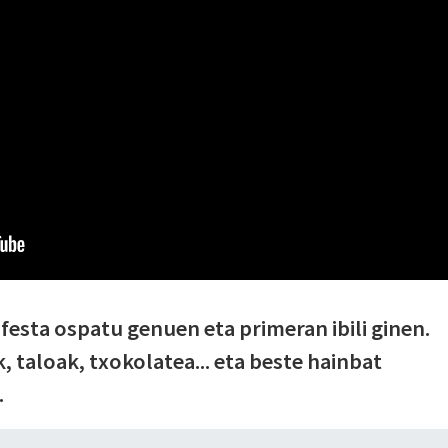
festa ospatu genuen eta primeran ibili ginen.
k, taloak, txokolatea... eta beste hainbat
.