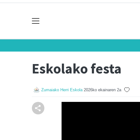
Eskolako festa
Zumaiako Herri Eskola
2026ko ekainaren 2a