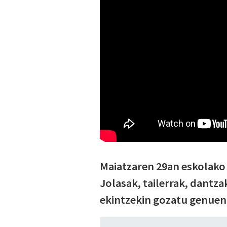
Maiatzaren 29an eskolako 
Jolasak, tailerrak, dantza
ekintzekin gozatu genuen