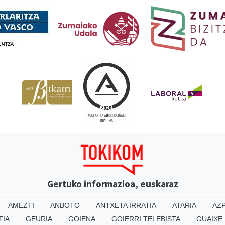
Gertuko informazioa, euskaraz
AMEZTI
ANBOTO
ANTXETA IRRATIA
ATARIA
AZP
TIA
GEURIA
GOIENA
GOIERRI TELEBISTA
GUAIXE