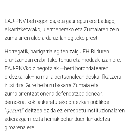
EAJ-PNV beti egon da, eta gaur egun ere badago,
elkarrizketarako, ulermenerako eta Zumaiaren zein
zumaiarren alde arduraz lan egiteko prest.
Horregatik, harrigarria egiten zaigu EH Bilduren
erantzunean erabilitako tonua eta moduak; izan ere,
EAJ-PNVko zinegotziak —herri borondatearen
ordezkariak— ia maila pertsonalean deskalifikatzera
iritsi dira. Gure helburu bakarra Zumaia eta
zumaiarrentzat onena defendatzea denean,
demokratikoki aukeratutako ordezkari publikoei
“
gezurti
” deitzea ez da ez errespetu instituzionalaren
adierazgarri, ezta herriak behar duen lankidetza
giroarena ere.