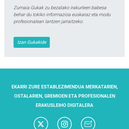
Zumaia Gukak zu bezalako irakurleen babesa
behar du tokiko informazioa euskaraz eta modu
profesionalean lantzen jarraitzeko.
Izan Gukakide
EKARRI ZURE ESTABLEZIMENDUA MERKATARIEN,
OSTALARIEN, GREMIOEN ETA PROFESIONALEN
ERAKUSLEIHO DIGITALERA