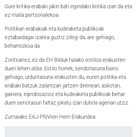
Gure kritika erabaki jakin bati egindako kritika izan da eta
ez maila pertsonalekoa.
Politikan erabakiak eta kudeaketa publikoak
eztabaidagai izatea guztiz zilegi da; are gehiago,
beharrezkoa da.
Zoritxarrez, ez da EH Bilduk halako estiloa erakusten
duen lehen aldia. Estilo horrek, sendotasuna baino
gehiago, urduritasuna erakusten du, euren politika eta
erabaki batzuk zalantzan jartzen direnean; askotan,
gainera, inprobisazioz eta kudeaketa publikoak behar
duen seriotasun faltaz jokatu izan dutela agerian utziz.
Zumaiako EAJ-PNVren Herri Erakundea