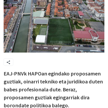
EAJ-PNVk HAPOan egindako proposamen
guztiak, oinarri tekniko eta juridikoa duten
babes profesionala dute. Beraz,
proposamen guztiak egingarriak dira
borondate politikoa balego.