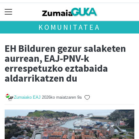
KOMUNITATEA
EH Bilduren gezur salaketen
aurrean, EAJ-PNV-k
errespetuzko eztabaida
aldarrikatzen du
Zumaiako EAJ
2026ko maiatzaren 9a