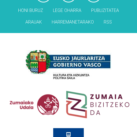
HONI BURUZ
LEGE OHARRA
PUBLIZITATEA
ARAUAK
HARREMANETARAKO
RSS
Babesleak