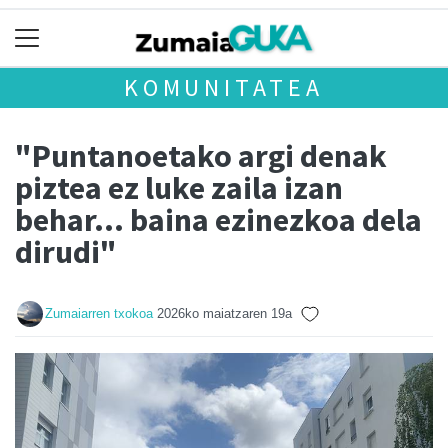
KOMUNITATEA
"Puntanoetako argi denak
piztea ez luke zaila izan
behar... baina ezinezkoa dela
dirudi"
Zumaiarren txokoa
2026ko maiatzaren 19a