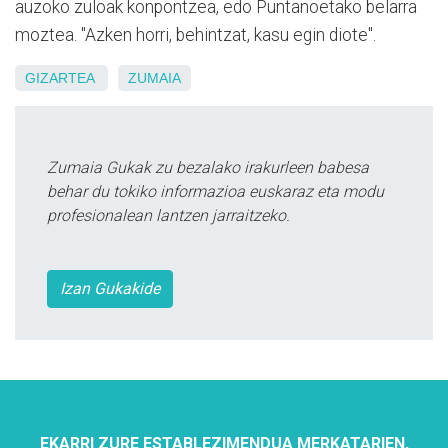
auzoko zuloak konpontzea, edo Puntanoetako belarra
moztea. "Azken horri, behintzat, kasu egin diote".
GIZARTEA
ZUMAIA
Zumaia Gukak zu bezalako irakurleen babesa
behar du tokiko informazioa euskaraz eta modu
profesionalean lantzen jarraitzeko.
Izan Gukakide
EKARRI ZURE ESTABLEZIMENDUA MERKATARIEN,