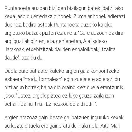
Puntanoeta auzoan bizi den bizilagun batek idatzitako
kexa jaso du erredakzio honek. Zumaiar honek adierazi
duenez, badira asteak Puntanoeta auzoko kaleko
argietako batzuk pizten ez direla. "Gure auzoan ez dira
argi guztiak pizten, eta, gehienetan, Alai kaleko
ilarakoak, etxebizitzak dauden espaloikoak, itzalita
daude", azaldu du.
Duela pare bat aste, kaleko argien gaia konpontzeko
eskaera "modu formalean" egin zuela ere adierazi du
bizilagun horrek, baina dio oraindik ez duela erantzunik
jaso. "Ustez, argiak piztea ez luke gauza zaila izan
behar... Baina, tira... Ezinezkoa dela dirudi!!".
Argien arazoaz gain, beste gai batzuen inguruko kexak
aurkeztu dituela ere gaineratu du, hala nola, Aita Mari