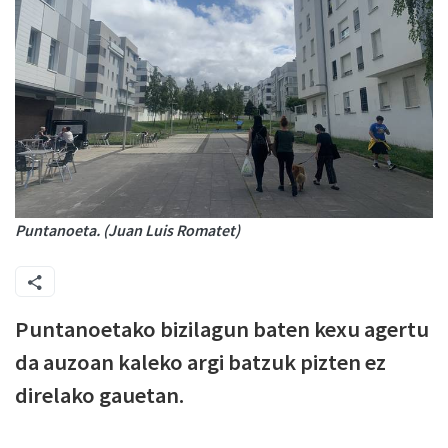
Puntanoeta. (Juan Luis Romatet)
Puntanoetako bizilagun baten kexu agertu
da auzoan kaleko argi batzuk pizten ez
direlako gauetan.